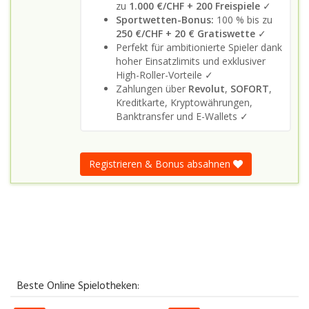
zu
1.000 €/CHF + 200 Freispiele
✓
Sportwetten-Bonus:
100 % bis zu
250 €/CHF + 20 € Gratiswette
✓
Perfekt für ambitionierte Spieler dank
hoher Einsatzlimits und exklusiver
High-Roller-Vorteile ✓
Zahlungen über
Revolut
,
SOFORT
,
Kreditkarte, Kryptowährungen,
Banktransfer und E-Wallets ✓
Registrieren & Bonus absahnen
Beste Online Spielotheken: