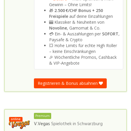
Gewinn – Ohne Limits!
🎁
2.500 €/CHF Bonus + 250
Freispiele
auf deine Einzahlungen
🎰 Klassiker & Neuheiten von
Novoline
, Gamomat & Co.
💳 Ein- & Auszahlungen per
SOFORT
,
Paysafe & Crypto
💥 Hohe Limits für echte High Roller
– keine Einschränkungen
🎉 Wöchentliche Promos, Cashback
& VIP-Angebote
Registrieren & Bonus absahnen
Premium
online
V.Vegas
Spielothek in
Schwarzburg