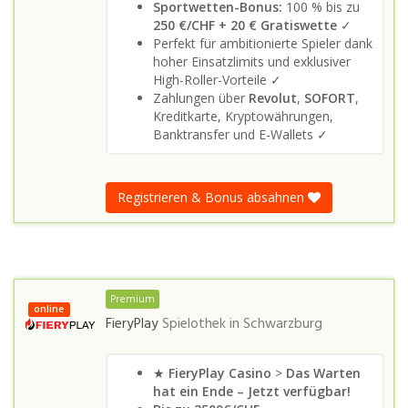
Sportwetten-Bonus:
100 % bis zu
250 €/CHF + 20 € Gratiswette
✓
Perfekt für ambitionierte Spieler dank
hoher Einsatzlimits und exklusiver
High-Roller-Vorteile ✓
Zahlungen über
Revolut
,
SOFORT
,
Kreditkarte, Kryptowährungen,
Banktransfer und E-Wallets ✓
Registrieren & Bonus absahnen
Premium
online
FieryPlay
Spielothek in
Schwarzburg
★
FieryPlay Casino
>
Das Warten
hat ein Ende – Jetzt verfügbar!