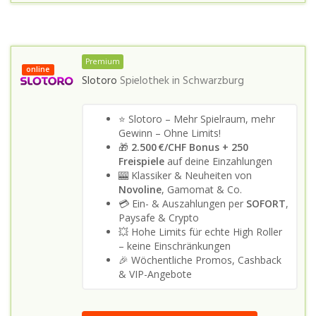
Premium
online
Slotoro
Spielothek in
Schwarzburg
⭐ Slotoro – Mehr Spielraum, mehr
Gewinn – Ohne Limits!
🎁
2.500 €/CHF Bonus + 250
Freispiele
auf deine Einzahlungen
🎰 Klassiker & Neuheiten von
Novoline
, Gamomat & Co.
💳 Ein- & Auszahlungen per
SOFORT
,
Paysafe & Crypto
💥 Hohe Limits für echte High Roller
– keine Einschränkungen
🎉 Wöchentliche Promos, Cashback
& VIP-Angebote