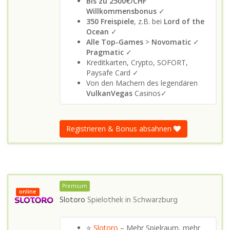
Bis zu 2500€/CHF
Willkommensbonus
✓
350 Freispiele
, z.B. bei
Lord of the
Ocean
✓
Alle Top-Games
>
Novomatic
✓
Pragmatic
✓
Kreditkarten, Crypto, SOFORT,
Paysafe Card ✓
Von den Machern des legendären
VulkanVegas
Casinos✓
Registrieren & Bonus absahnen
Premium
online
Slotoro
Spielothek in
Schwarzburg
⭐
Slotoro
– Mehr Spielraum, mehr