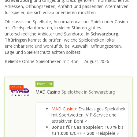
Schwarzburg
und Umgebung. Dazu gehören Informationen zu
Adressen, Öffnungszeiten, Anfahrt und passenden Alternativen
für Spieler, die sich vorab orientieren möchten.
Ob klassische Spielhalle, Automatencasino, Spielo oder Casino
mit Geldspielautomaten, in vielen Städten gibt es
unterschiedliche Anbieter und Standorte. In
Schwarzburg,
Thüringen
kannst du prüfen, welche Spielotheken lokal
erreichbar sind und worauf du bei Auswahl, Öffnungszeiten,
Lage und Spielerschutz achten solltest.
Beliebte Online-Spielotheken mit Boni | August 2026
Premium
online
MAD Casino
Spielothek in
Schwarzburg
MAD Casino
: Erstklassiges Spielothek
mit Sportwetten, VIP-Service und
attraktiven Boni ✓
Bonus für Casinospieler:
100 % bis
zu
1.000 €/CHF + 200 Freispiele
✓