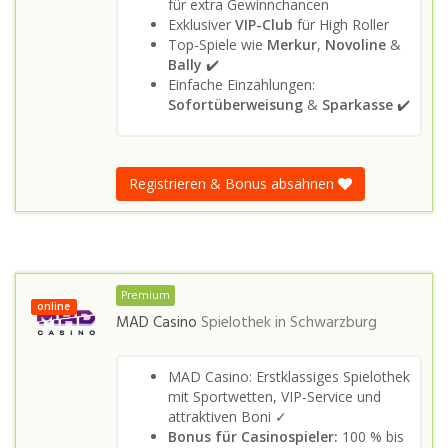
für extra Gewinnchancen
Exklusiver
VIP-Club
für High Roller
Top-Spiele wie
Merkur
,
Novoline
&
Bally
✔️
Einfache Einzahlungen:
Sofortüberweisung
&
Sparkasse
✔️
Registrieren & Bonus absahnen
Premium
online
MAD Casino
Spielothek in
Schwarzburg
MAD Casino: Erstklassiges Spielothek
mit Sportwetten, VIP-Service und
attraktiven Boni ✓
Bonus für Casinospieler:
100 % bis