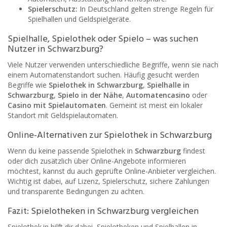
Spielerschutz:
In Deutschland gelten strenge Regeln für
Spielhallen und Geldspielgeräte.
Spielhalle, Spielothek oder Spielo – was suchen
Nutzer in Schwarzburg?
Viele Nutzer verwenden unterschiedliche Begriffe, wenn sie nach
einem Automatenstandort suchen. Häufig gesucht werden
Begriffe wie
Spielothek in Schwarzburg
,
Spielhalle in
Schwarzburg
,
Spielo in der Nähe
,
Automatencasino
oder
Casino mit Spielautomaten
. Gemeint ist meist ein lokaler
Standort mit Geldspielautomaten.
Online-Alternativen zur Spielothek in Schwarzburg
Wenn du keine passende Spielothek in
Schwarzburg
findest
oder dich zusätzlich über Online-Angebote informieren
möchtest, kannst du auch geprüfte Online-Anbieter vergleichen.
Wichtig ist dabei, auf Lizenz, Spielerschutz, sichere Zahlungen
und transparente Bedingungen zu achten.
Fazit: Spielotheken in Schwarzburg vergleichen
Spielothek.in hilft dir dabei, Spielotheken und Spielhallen in