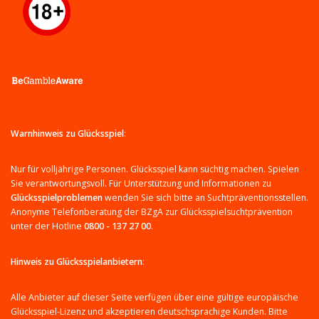
Warnhinweis zu Glücksspiel
:
Nur für volljährige Personen. Glücksspiel kann süchtig machen. Spielen
Sie verantwortungsvoll. Für Unterstützung und Informationen zu
Glücksspielproblemen
wenden Sie sich bitte an Suchtpräventionsstellen.
Anonyme Telefonberatung der BZgA zur Glücksspielsuchtprävention
unter der Hotline
0800 - 137 27 00
.
Hinweis zu Glücksspielanbietern
:
Alle Anbieter auf dieser Seite verfügen über eine gültige europäische
Glücksspiel-Lizenz und akzeptieren deutschsprachige Kunden. Bitte