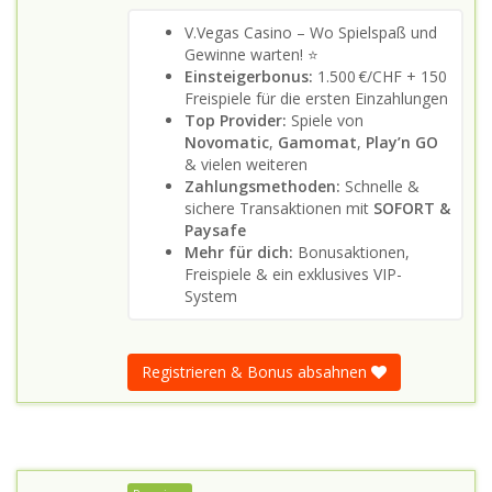
V.Vegas Casino – Wo Spielspaß und
Gewinne warten! ⭐
Einsteigerbonus:
1.500 €/CHF + 150
Freispiele für die ersten Einzahlungen
Top Provider:
Spiele von
Novomatic
,
Gamomat
,
Play’n GO
& vielen weiteren
Zahlungsmethoden:
Schnelle &
sichere Transaktionen mit
SOFORT &
Paysafe
Mehr für dich:
Bonusaktionen,
Freispiele & ein exklusives VIP-
System
Registrieren & Bonus absahnen