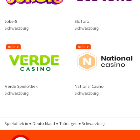
Joker8
Slotoro
Schwarzburg
Schwarzburg
online
online
Verde Spielothek
National Casino
Schwarzburg
Schwarzburg
Spielothek in
♣
Deutschland
♣
Thüringen
♣
Schwarzburg