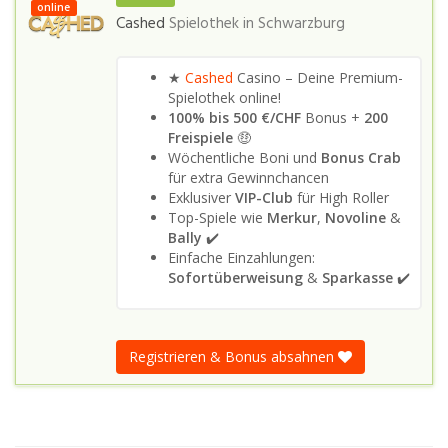
online
Cashed
Spielothek in
Schwarzburg
★
Cashed
Casino – Deine Premium-
Spielothek online!
100% bis 500 €/CHF
Bonus +
200
Freispiele
🤑
Wöchentliche Boni und
Bonus Crab
für extra Gewinnchancen
Exklusiver
VIP-Club
für High Roller
Top-Spiele wie
Merkur
,
Novoline
&
Bally
✔️
Einfache Einzahlungen:
Sofortüberweisung
&
Sparkasse
✔️
Registrieren & Bonus absahnen