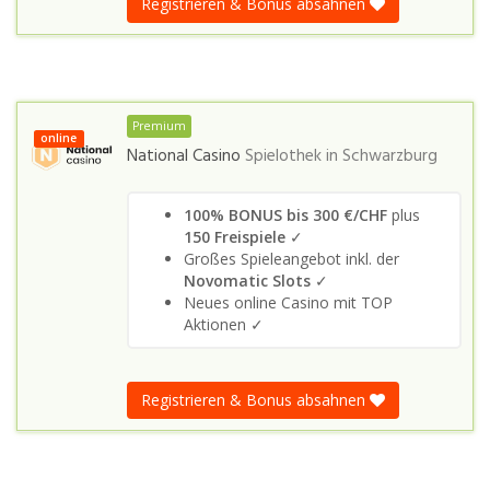
Registrieren & Bonus absahnen
Premium
online
National Casino
Spielothek in
Schwarzburg
100% BONUS bis 300 €/CHF
plus
150 Freispiele
✓
Großes Spieleangebot inkl. der
Novomatic Slots
✓
Neues online Casino mit TOP
Aktionen ✓
Registrieren & Bonus absahnen