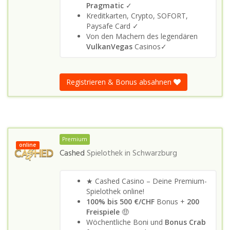
Pragmatic
✓
Kreditkarten, Crypto, SOFORT,
Paysafe Card ✓
Von den Machern des legendären
VulkanVegas
Casinos✓
Registrieren & Bonus absahnen
Premium
online
Cashed
Spielothek in
Schwarzburg
★ Cashed Casino – Deine Premium-
Spielothek online!
100% bis 500 €/CHF
Bonus +
200
Freispiele
🤑
Wöchentliche Boni und
Bonus Crab