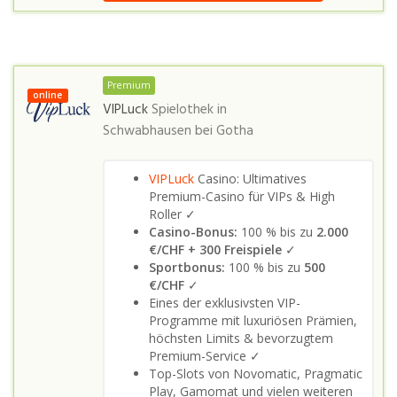
Premium
online
VIPLuck
Spielothek in
Schwabhausen bei Gotha
VIPLuck
Casino: Ultimatives
Premium-Casino für VIPs & High
Roller ✓
Casino-Bonus:
100 % bis zu
2.000
€/CHF + 300 Freispiele
✓
Sportbonus:
100 % bis zu
500
€/CHF
✓
Eines der exklusivsten VIP-
Programme mit luxuriösen Prämien,
höchsten Limits & bevorzugtem
Premium-Service ✓
Top-Slots von Novomatic, Pragmatic
Play, Gamomat und vielen weiteren