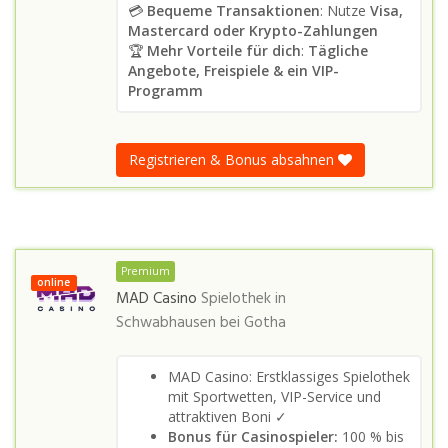
💳
Bequeme Transaktionen
: Nutze
Visa,
Mastercard oder Krypto-Zahlungen
🏆
Mehr Vorteile für dich
:
Tägliche
Angebote, Freispiele & ein VIP-
Programm
Registrieren & Bonus absahnen
Premium
online
MAD Casino
Spielothek in
Schwabhausen bei Gotha
MAD Casino: Erstklassiges Spielothek
mit Sportwetten, VIP-Service und
attraktiven Boni ✓
Bonus für Casinospieler:
100 % bis