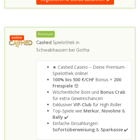
Premium
online
Cashed
Spielothek in
Schwabhausen bei Gotha
★ Cashed Casino – Deine Premium-
Spielothek online!
100% bis 500 €/CHF
Bonus +
200
Freispiele
🤑
Wöchentliche Boni und
Bonus Crab
für extra Gewinnchancen
Exklusiver
VIP-Club
für High Roller
Top-Spiele wie
Merkur
,
Novoline
&
Bally
✔️
Einfache Einzahlungen:
Sofortüberweisung
&
Sparkasse
✔️