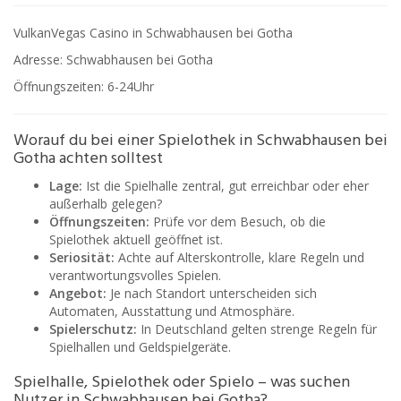
VulkanVegas Casino in Schwabhausen bei Gotha
Adresse: Schwabhausen bei Gotha
Öffnungszeiten: 6-24Uhr
Worauf du bei einer Spielothek in Schwabhausen bei
Gotha achten solltest
Lage:
Ist die Spielhalle zentral, gut erreichbar oder eher
außerhalb gelegen?
Öffnungszeiten:
Prüfe vor dem Besuch, ob die
Spielothek aktuell geöffnet ist.
Seriosität:
Achte auf Alterskontrolle, klare Regeln und
verantwortungsvolles Spielen.
Angebot:
Je nach Standort unterscheiden sich
Automaten, Ausstattung und Atmosphäre.
Spielerschutz:
In Deutschland gelten strenge Regeln für
Spielhallen und Geldspielgeräte.
Spielhalle, Spielothek oder Spielo – was suchen
Nutzer in Schwabhausen bei Gotha?