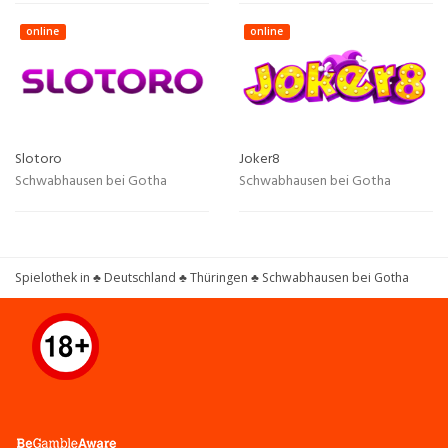
online
online
Slotoro
Joker8
Schwabhausen bei Gotha
Schwabhausen bei Gotha
Spielothek in
♣
Deutschland
♣
Thüringen
♣
Schwabhausen bei Gotha