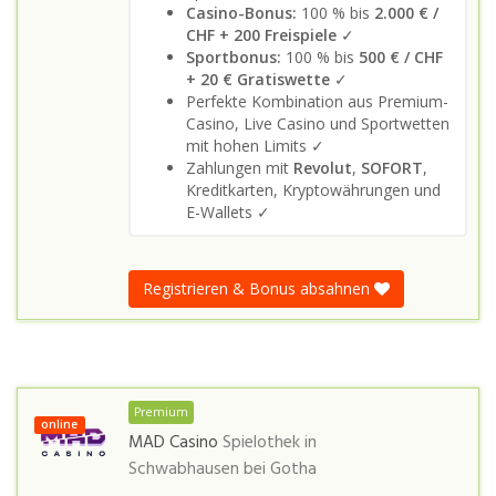
Casino-Bonus:
100 % bis
2.000 € /
CHF + 200 Freispiele
✓
Sportbonus:
100 % bis
500 € / CHF
+ 20 € Gratiswette
✓
Perfekte Kombination aus Premium-
Casino, Live Casino und Sportwetten
mit hohen Limits ✓
Zahlungen mit
Revolut
,
SOFORT
,
Kreditkarten, Kryptowährungen und
E-Wallets ✓
Registrieren & Bonus absahnen
Premium
online
MAD Casino
Spielothek in
Schwabhausen bei Gotha