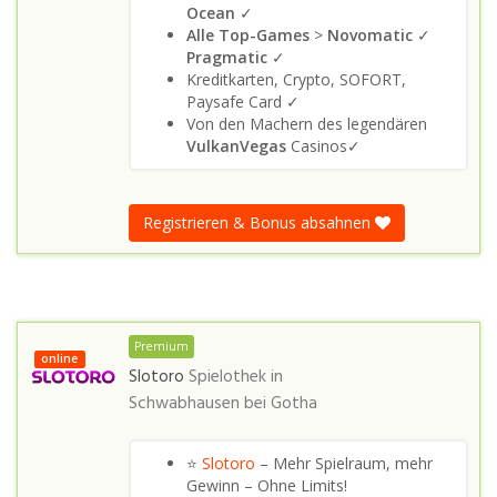
Ocean
✓
Alle Top-Games
>
Novomatic
✓
Pragmatic
✓
Kreditkarten, Crypto, SOFORT,
Paysafe Card ✓
Von den Machern des legendären
VulkanVegas
Casinos✓
Registrieren & Bonus absahnen
Premium
online
Slotoro
Spielothek in
Schwabhausen bei Gotha
⭐
Slotoro
– Mehr Spielraum, mehr
Gewinn – Ohne Limits!