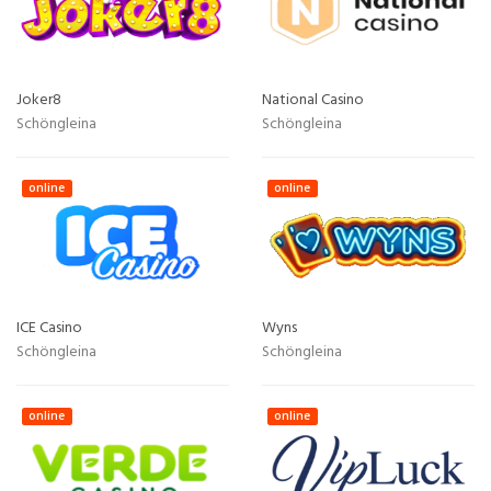
Joker8
National Casino
Schöngleina
Schöngleina
online
online
ICE Casino
Wyns
Schöngleina
Schöngleina
online
online