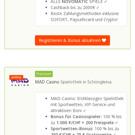
ALLE
NOVOMATIC
SPIELE ✓
Cashback bis zu 2000€ ✓
Beste Zahlungsmethoden inklusive
SOFORT, Paysafecard und Crypto!
Registrieren & Bonus absahnen
Premium
online
MAD Casino
Spielothek in
Schöngleina
MAD Casino: Erstklassiges Spielothek
mit Sportwetten, VIP-Service und
attraktiven Boni ✓
Bonus für Casinospieler:
100 % bis
zu
1.000 €/CHF + 200 Freispiele
✓
Sportwetten-Bonus:
100 % bis zu
250 €/CHF + 20 € Gratiswette
✓