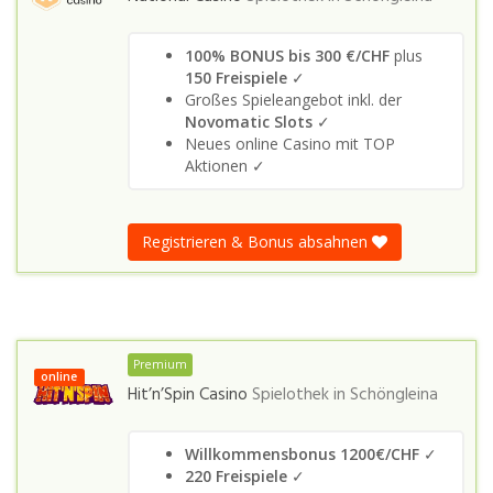
100% BONUS bis 300 €/CHF
plus
150 Freispiele
✓
Großes Spieleangebot inkl. der
Novomatic Slots
✓
Neues online Casino mit TOP
Aktionen ✓
Registrieren & Bonus absahnen
Premium
online
Hit’n’Spin Casino
Spielothek in
Schöngleina
Willkommensbonus 1200€/CHF
✓
220 Freispiele
✓