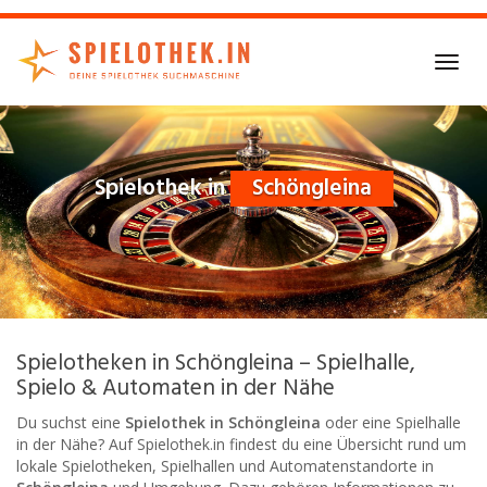
Skip
to
main
Toggl
content
navig
Spielothek in
Schöngleina
Spielotheken in Schöngleina – Spielhalle,
Spielo & Automaten in der Nähe
Du suchst eine
Spielothek in Schöngleina
oder eine Spielhalle
in der Nähe? Auf Spielothek.in findest du eine Übersicht rund um
lokale Spielotheken, Spielhallen und Automatenstandorte in