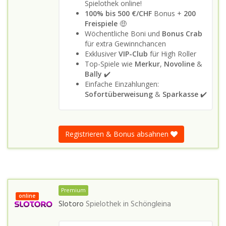
Spielothek online!
100% bis 500 €/CHF
Bonus +
200
Freispiele
🤑
Wöchentliche Boni und
Bonus Crab
für extra Gewinnchancen
Exklusiver
VIP-Club
für High Roller
Top-Spiele wie
Merkur
,
Novoline
&
Bally
✔️
Einfache Einzahlungen:
Sofortüberweisung
&
Sparkasse
✔️
Registrieren & Bonus absahnen
Premium
online
Slotoro
Spielothek in
Schöngleina