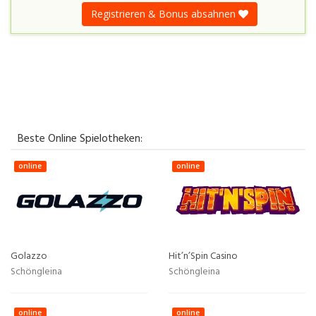
Registrieren & Bonus absahnen
Beste Online Spielotheken:
online
online
Golazzo
Hit’n’Spin Casino
Schöngleina
Schöngleina
online
online