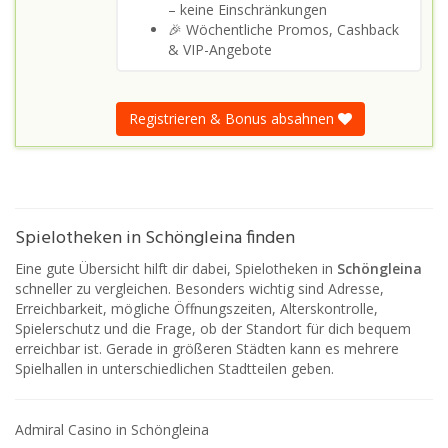
– keine Einschränkungen
🎉 Wöchentliche Promos, Cashback
& VIP-Angebote
Registrieren & Bonus absahnen
Spielotheken in Schöngleina finden
Eine gute Übersicht hilft dir dabei, Spielotheken in
Schöngleina
schneller zu vergleichen. Besonders wichtig sind Adresse,
Erreichbarkeit, mögliche Öffnungszeiten, Alterskontrolle,
Spielerschutz und die Frage, ob der Standort für dich bequem
erreichbar ist. Gerade in größeren Städten kann es mehrere
Spielhallen in unterschiedlichen Stadtteilen geben.
Admiral Casino in Schöngleina