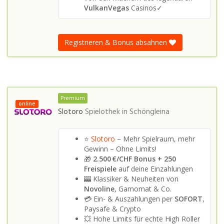
VulkanVegas
Casinos✓
Registrieren & Bonus absahnen
Premium
online
Slotoro
Spielothek in
Schöngleina
⭐
Slotoro
– Mehr Spielraum, mehr
Gewinn – Ohne Limits!
🎁
2.500 €/CHF Bonus + 250
Freispiele
auf deine Einzahlungen
🎰 Klassiker & Neuheiten von
Novoline
, Gamomat & Co.
💳 Ein- & Auszahlungen per
SOFORT
,
Paysafe & Crypto
💥 Hohe Limits für echte High Roller