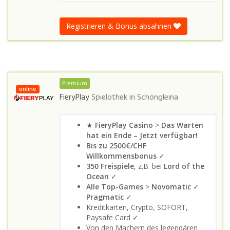
Registrieren & Bonus absahnen
Premium
online
FieryPlay
Spielothek in
Schöngleina
★
FieryPlay Casino
>
Das Warten
hat ein Ende – Jetzt verfügbar!
Bis zu 2500€/CHF
Willkommensbonus
✓
350 Freispiele
, z.B. bei
Lord of the
Ocean
✓
Alle Top-Games
>
Novomatic
✓
Pragmatic
✓
Kreditkarten, Crypto, SOFORT,
Paysafe Card ✓
Von den Machern des legendären