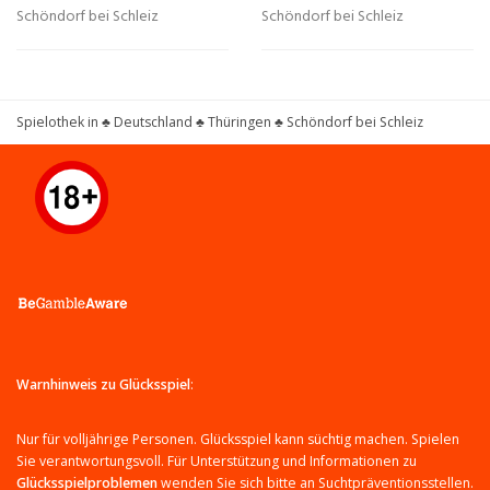
Schöndorf bei Schleiz
Schöndorf bei Schleiz
Spielothek in
♣
Deutschland
♣
Thüringen
♣
Schöndorf bei Schleiz
Warnhinweis zu Glücksspiel
:
Nur für volljährige Personen. Glücksspiel kann süchtig machen. Spielen
Sie verantwortungsvoll. Für Unterstützung und Informationen zu
Glücksspielproblemen
wenden Sie sich bitte an Suchtpräventionsstellen.