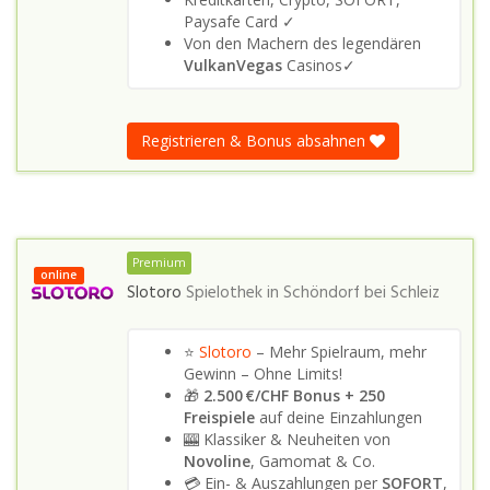
Paysafe Card ✓
Von den Machern des legendären
VulkanVegas
Casinos✓
Registrieren & Bonus absahnen
Premium
online
Slotoro
Spielothek in
Schöndorf bei Schleiz
⭐
Slotoro
– Mehr Spielraum, mehr
Gewinn – Ohne Limits!
🎁
2.500 €/CHF Bonus + 250
Freispiele
auf deine Einzahlungen
🎰 Klassiker & Neuheiten von
Novoline
, Gamomat & Co.
💳 Ein- & Auszahlungen per
SOFORT
,