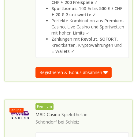
CHF + 200 Freispiele
✓
Sportbonus:
100 % bis
500 € / CHF
+ 20 € Gratiswette
✓
Perfekte Kombination aus Premium-
Casino, Live Casino und Sportwetten
mit hohen Limits ✓
Zahlungen mit
Revolut
,
SOFORT
,
Kreditkarten, Kryptowährungen und
E-Wallets ✓
Registrieren & Bonus absahnen
Premium
online
MAD Casino
Spielothek in
Schöndorf bei Schleiz