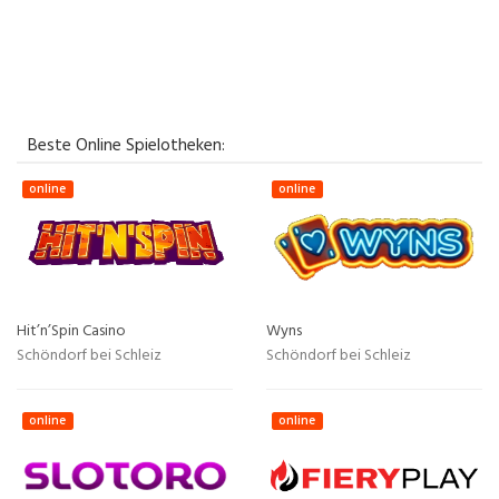
Beste Online Spielotheken:
online
online
Hit’n’Spin Casino
Wyns
Schöndorf bei Schleiz
Schöndorf bei Schleiz
online
online