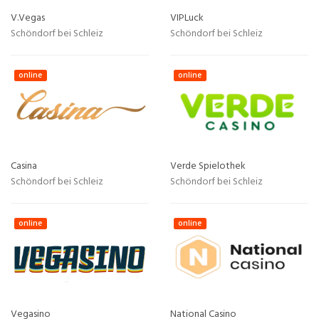
V.Vegas
VIPLuck
Schöndorf bei Schleiz
Schöndorf bei Schleiz
online
online
Casina
Verde Spielothek
Schöndorf bei Schleiz
Schöndorf bei Schleiz
online
online
Vegasino
National Casino