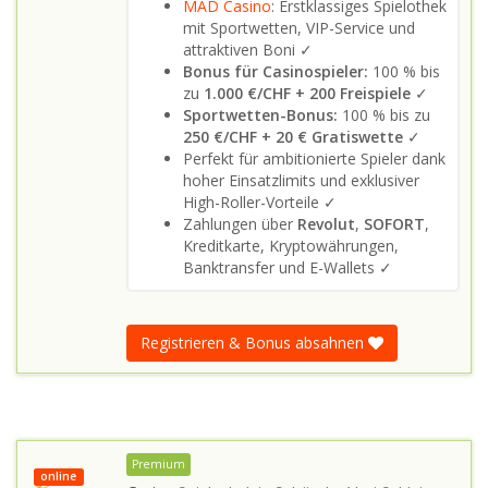
MAD Casino
: Erstklassiges Spielothek
mit Sportwetten, VIP-Service und
attraktiven Boni ✓
Bonus für Casinospieler:
100 % bis
zu
1.000 €/CHF + 200 Freispiele
✓
Sportwetten-Bonus:
100 % bis zu
250 €/CHF + 20 € Gratiswette
✓
Perfekt für ambitionierte Spieler dank
hoher Einsatzlimits und exklusiver
High-Roller-Vorteile ✓
Zahlungen über
Revolut
,
SOFORT
,
Kreditkarte, Kryptowährungen,
Banktransfer und E-Wallets ✓
Registrieren & Bonus absahnen
Premium
online