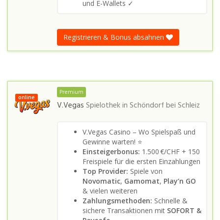
und E-Wallets ✓
Registrieren & Bonus absahnen
Premium
online
V.Vegas
Spielothek in
Schöndorf bei Schleiz
V.Vegas Casino – Wo Spielspaß und
Gewinne warten! ⭐
Einsteigerbonus:
1.500 €/CHF + 150
Freispiele für die ersten Einzahlungen
Top Provider:
Spiele von
Novomatic
,
Gamomat
,
Play’n GO
& vielen weiteren
Zahlungsmethoden:
Schnelle &
sichere Transaktionen mit
SOFORT &