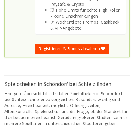
Paysafe & Crypto
💥 Hohe Limits für echte High Roller
– keine Einschränkungen
🎉 Wöchentliche Promos, Cashback
& VIP-Angebote
Registrieren & Bonus absahnen
Spielotheken in Schöndorf bei Schleiz finden
Eine gute Übersicht hilft dir dabei, Spielotheken in
Schöndorf
bei Schleiz
schneller zu vergleichen. Besonders wichtig sind
Adresse, Erreichbarkeit, mögliche Öffnungszeiten,
Alterskontrolle, Spielerschutz und die Frage, ob der Standort für
dich bequem erreichbar ist. Gerade in größeren Städten kann es
mehrere Spielhallen in unterschiedlichen Stadtteilen geben.