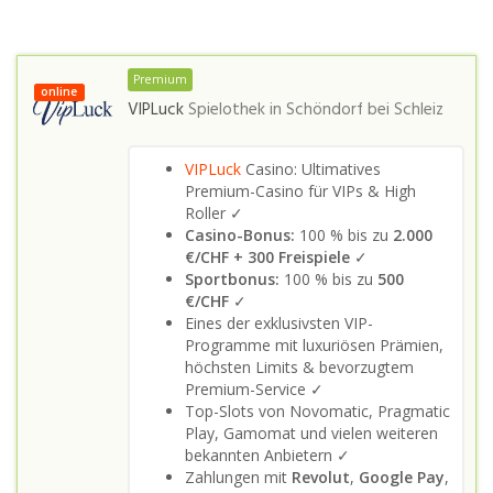
Premium
online
VIPLuck
Spielothek in
Schöndorf bei Schleiz
VIPLuck
Casino: Ultimatives
Premium-Casino für VIPs & High
Roller ✓
Casino-Bonus:
100 % bis zu
2.000
€/CHF + 300 Freispiele
✓
Sportbonus:
100 % bis zu
500
€/CHF
✓
Eines der exklusivsten VIP-
Programme mit luxuriösen Prämien,
höchsten Limits & bevorzugtem
Premium-Service ✓
Top-Slots von Novomatic, Pragmatic
Play, Gamomat und vielen weiteren
bekannten Anbietern ✓
Zahlungen mit
Revolut
,
Google Pay
,