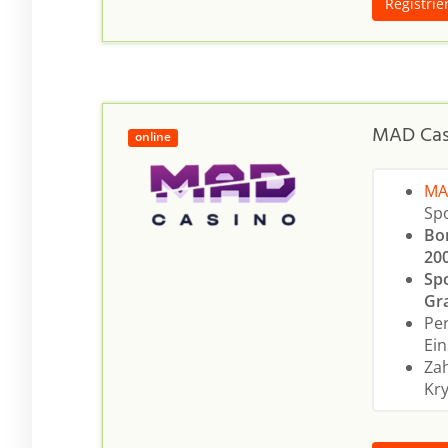
Registri
MAD Cas
online
MA
Spo
Bon
200
Sp
Gr
Per
Ein
Za
Kr