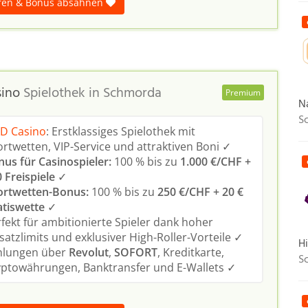
eren & Bonus absahnen
ino
Spielothek in
Schmorda
Premium
N
S
D Casino
: Erstklassiges Spielothek mit
rtwetten, VIP-Service und attraktiven Boni ✓
us für Casinospieler:
100 % bis zu
1.000 €/CHF +
 Freispiele
✓
ortwetten-Bonus:
100 % bis zu
250 €/CHF + 20 €
atiswette
✓
fekt für ambitionierte Spieler dank hoher
satzlimits und exklusiver High-Roller-Vorteile ✓
Hi
hlungen über
Revolut
,
SOFORT
, Kreditkarte,
S
yptowährungen, Banktransfer und E-Wallets ✓