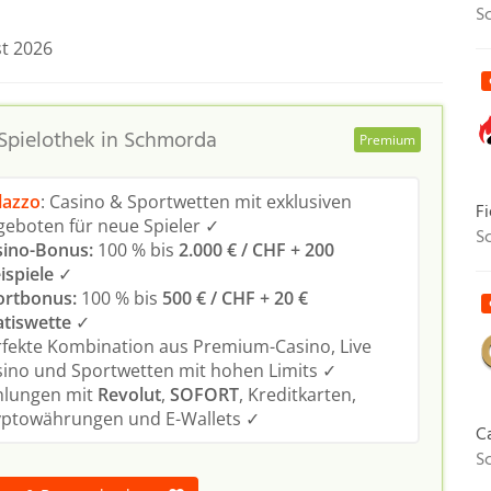
S
st 2026
Spielothek in
Schmorda
Premium
lazzo
: Casino & Sportwetten mit exklusiven
Fi
eboten für neue Spieler ✓
S
sino-Bonus:
100 % bis
2.000 € / CHF + 200
ispiele
✓
ortbonus:
100 % bis
500 € / CHF + 20 €
atiswette
✓
rfekte Kombination aus Premium-Casino, Live
sino und Sportwetten mit hohen Limits ✓
hlungen mit
Revolut
,
SOFORT
, Kreditkarten,
yptowährungen und E-Wallets ✓
C
S