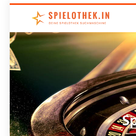
Skip
to
main
content
Sp