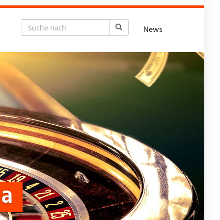
News
a