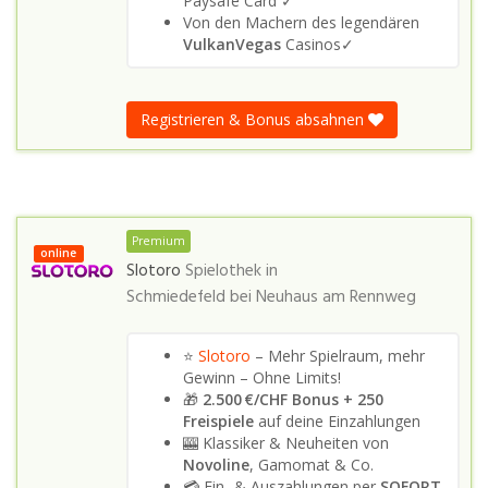
Paysafe Card ✓
Von den Machern des legendären
VulkanVegas
Casinos✓
Registrieren & Bonus absahnen
Premium
online
Slotoro
Spielothek in
Schmiedefeld bei Neuhaus am Rennweg
⭐
Slotoro
– Mehr Spielraum, mehr
Gewinn – Ohne Limits!
🎁
2.500 €/CHF Bonus + 250
Freispiele
auf deine Einzahlungen
🎰 Klassiker & Neuheiten von
Novoline
, Gamomat & Co.
💳 Ein- & Auszahlungen per
SOFORT
,