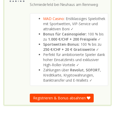
Schmiedefeld bei Neuhaus am Rennweg
MAD Casino
: Erstklassiges Spielothek
mit Sportwetten, VIP-Service und
attraktiven Boni ✓
Bonus für Casinospieler:
100 % bis
zu
1.000 €/CHF + 200 Freispiele
✓
Sportwetten-Bonus:
100 % bis zu
250 €/CHF + 20 € Gratiswette
✓
Perfekt für ambitionierte Spieler dank
hoher Einsatzlimits und exklusiver
High-Roller-Vorteile ✓
Zahlungen über
Revolut
,
SOFORT
,
Kreditkarte, Kryptowährungen,
Banktransfer und E-Wallets ✓
Registrieren & Bonus absahnen