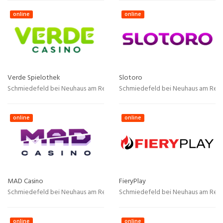
online
online
Verde Spielothek
Slotoro
Schmiedefeld bei Neuhaus am Rennweg
Schmiedefeld bei Neuhaus am Re
online
online
MAD Casino
FieryPlay
Schmiedefeld bei Neuhaus am Rennweg
Schmiedefeld bei Neuhaus am Re
online
online