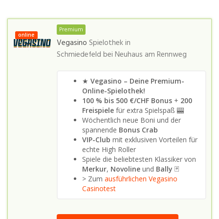
Premium
online
Vegasino
Spielothek in
Schmiedefeld bei Neuhaus am Rennweg
★
Vegasino – Deine Premium-
Online-Spielothek!
100 % bis 500 €/CHF Bonus
+
200
Freispiele
für extra Spielspaß 🎰
Wöchentlich neue Boni und der
spannende
Bonus Crab
VIP-Club
mit exklusiven Vorteilen für
echte High Roller
Spiele die beliebtesten Klassiker von
Merkur
,
Novoline
und
Bally
🃏
> Zum
ausführlichen Vegasino
Casinotest