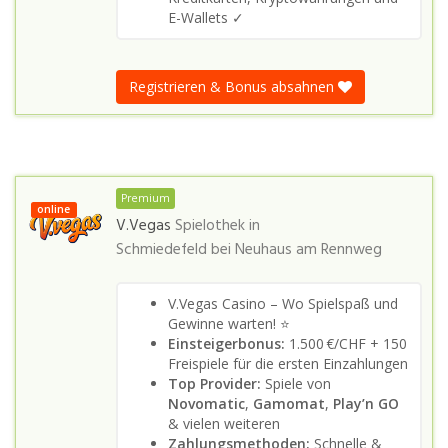
E-Wallets ✓
Registrieren & Bonus absahnen
Premium
online
V.Vegas
Spielothek in
Schmiedefeld bei Neuhaus am Rennweg
V.Vegas Casino – Wo Spielspaß und
Gewinne warten! ⭐
Einsteigerbonus:
1.500 €/CHF + 150
Freispiele für die ersten Einzahlungen
Top Provider:
Spiele von
Novomatic
,
Gamomat
,
Play’n GO
& vielen weiteren
Zahlungsmethoden:
Schnelle &