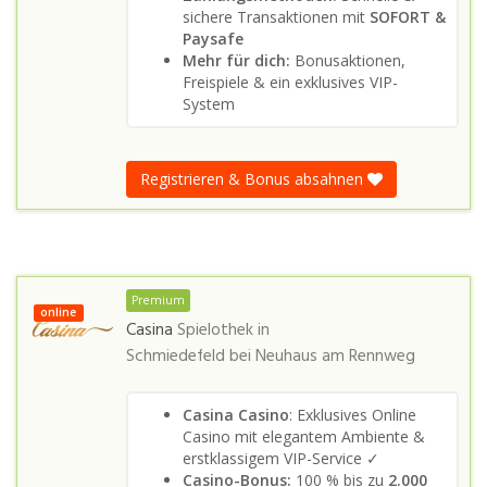
sichere Transaktionen mit
SOFORT &
Paysafe
Mehr für dich:
Bonusaktionen,
Freispiele & ein exklusives VIP-
System
Registrieren & Bonus absahnen
Premium
online
Casina
Spielothek in
Schmiedefeld bei Neuhaus am Rennweg
Casina Casino
: Exklusives Online
Casino mit elegantem Ambiente &
erstklassigem VIP-Service ✓
Casino-Bonus:
100 % bis zu
2.000