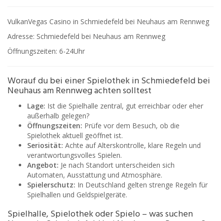
VulkanVegas Casino in Schmiedefeld bei Neuhaus am Rennweg
Adresse: Schmiedefeld bei Neuhaus am Rennweg
Öffnungszeiten: 6-24Uhr
Worauf du bei einer Spielothek in Schmiedefeld bei
Neuhaus am Rennweg achten solltest
Lage:
Ist die Spielhalle zentral, gut erreichbar oder eher
außerhalb gelegen?
Öffnungszeiten:
Prüfe vor dem Besuch, ob die
Spielothek aktuell geöffnet ist.
Seriosität:
Achte auf Alterskontrolle, klare Regeln und
verantwortungsvolles Spielen.
Angebot:
Je nach Standort unterscheiden sich
Automaten, Ausstattung und Atmosphäre.
Spielerschutz:
In Deutschland gelten strenge Regeln für
Spielhallen und Geldspielgeräte.
Spielhalle, Spielothek oder Spielo – was suchen