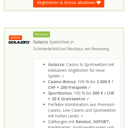
Registrieren & Bonus absahnen
Premium
online
Golazzo
Spielothek in
Schmiedefeld bei Neuhaus am Rennweg
Golazzo
: Casino & Sportwetten mit
exklusiven Angeboten für neue
Spieler ✓
Casino-Bonus:
100 % bis
2.000 € /
CHF + 200 Freispiele
✓
Sportbonus:
100 % bis
500 € / CHF
+ 20 € Gratiswette
✓
Perfekte Kombination aus Premium-
Casino, Live Casino und Sportwetten
mit hohen Limits ✓
Zahlungen mit
Revolut
,
SOFORT
,
Kreditkarten, Kryptowährungen und