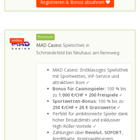
Registrieren & Bonus absahnen
Premium
online
MAD Casino
Spielothek in
Schmiedefeld bei Neuhaus am Rennweg
MAD Casino: Erstklassiges Spielothek
mit Sportwetten, VIP-Service und
attraktiven Boni ✓
Bonus für Casinospieler:
100 % bis
zu
1.000 €/CHF + 200 Freispiele
✓
Sportwetten-Bonus:
100 % bis zu
250 €/CHF + 20 € Gratiswette
✓
Perfekt für ambitionierte Spieler dank
hoher Einsatzlimits und exklusiver
High-Roller-Vorteile ✓
Zahlungen über
Revolut
,
SOFORT
,
Kreditkarte, Kryptowährungen,