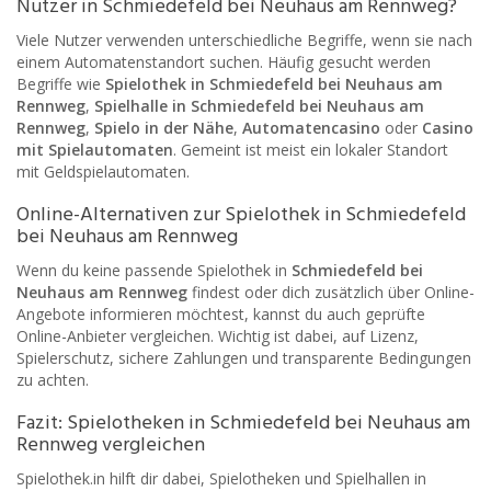
Nutzer in Schmiedefeld bei Neuhaus am Rennweg?
Viele Nutzer verwenden unterschiedliche Begriffe, wenn sie nach
einem Automatenstandort suchen. Häufig gesucht werden
Begriffe wie
Spielothek in Schmiedefeld bei Neuhaus am
Rennweg
,
Spielhalle in Schmiedefeld bei Neuhaus am
Rennweg
,
Spielo in der Nähe
,
Automatencasino
oder
Casino
mit Spielautomaten
. Gemeint ist meist ein lokaler Standort
mit Geldspielautomaten.
Online-Alternativen zur Spielothek in Schmiedefeld
bei Neuhaus am Rennweg
Wenn du keine passende Spielothek in
Schmiedefeld bei
Neuhaus am Rennweg
findest oder dich zusätzlich über Online-
Angebote informieren möchtest, kannst du auch geprüfte
Online-Anbieter vergleichen. Wichtig ist dabei, auf Lizenz,
Spielerschutz, sichere Zahlungen und transparente Bedingungen
zu achten.
Fazit: Spielotheken in Schmiedefeld bei Neuhaus am
Rennweg vergleichen
Spielothek.in hilft dir dabei, Spielotheken und Spielhallen in