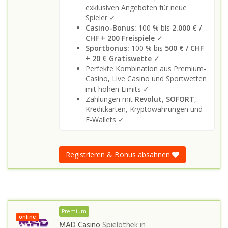
exklusiven Angeboten für neue
Spieler ✓
Casino-Bonus:
100 % bis
2.000 € /
CHF + 200 Freispiele
✓
Sportbonus:
100 % bis
500 € / CHF
+ 20 € Gratiswette
✓
Perfekte Kombination aus Premium-
Casino, Live Casino und Sportwetten
mit hohen Limits ✓
Zahlungen mit
Revolut
,
SOFORT
,
Kreditkarten, Kryptowährungen und
E-Wallets ✓
Registrieren & Bonus absahnen
Premium
online
MAD Casino
Spielothek in