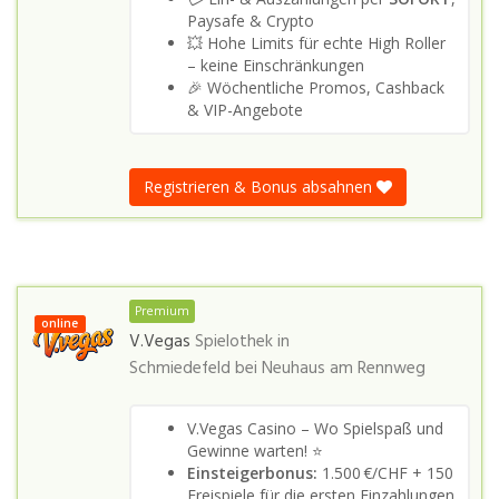
Paysafe & Crypto
💥 Hohe Limits für echte High Roller
– keine Einschränkungen
🎉 Wöchentliche Promos, Cashback
& VIP-Angebote
Registrieren & Bonus absahnen
Premium
online
V.Vegas
Spielothek in
Schmiedefeld bei Neuhaus am Rennweg
V.Vegas Casino – Wo Spielspaß und
Gewinne warten! ⭐
Einsteigerbonus:
1.500 €/CHF + 150
Freispiele für die ersten Einzahlungen