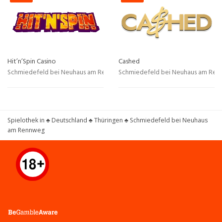
Hit’n’Spin Casino
Cashed
Schmiedefeld bei Neuhaus am Rennweg
Schmiedefeld bei Neuhaus am Re
Spielothek in
♣
Deutschland
♣
Thüringen
♣
Schmiedefeld bei Neuhaus
am Rennweg