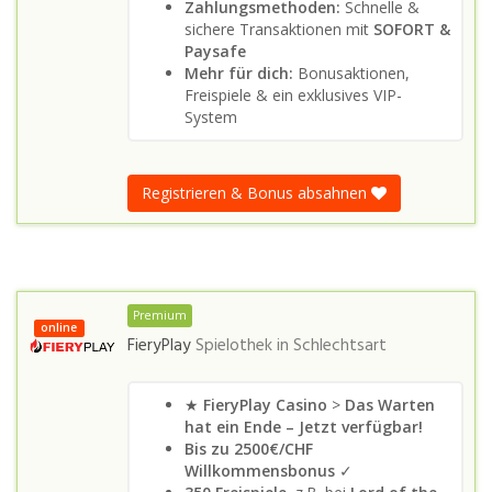
Zahlungsmethoden:
Schnelle &
sichere Transaktionen mit
SOFORT &
Paysafe
Mehr für dich:
Bonusaktionen,
Freispiele & ein exklusives VIP-
System
Registrieren & Bonus absahnen
Premium
online
FieryPlay
Spielothek in
Schlechtsart
★
FieryPlay Casino
>
Das Warten
hat ein Ende – Jetzt verfügbar!
Bis zu 2500€/CHF
Willkommensbonus
✓