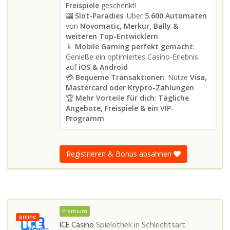
Freispiele
geschenkt!
🎰
Slot-Paradies
: Über
5.600 Automaten
von
Novomatic, Merkur, Bally &
weiteren Top-Entwicklern
📱
Mobile Gaming perfekt gemacht
:
Genieße ein optimiertes Casino-Erlebnis
auf
iOS & Android
💳
Bequeme Transaktionen
: Nutze
Visa,
Mastercard oder Krypto-Zahlungen
🏆
Mehr Vorteile für dich
:
Tägliche
Angebote, Freispiele & ein VIP-
Programm
Registrieren & Bonus absahnen
Premium
online
ICE Casino
Spielothek in
Schlechtsart