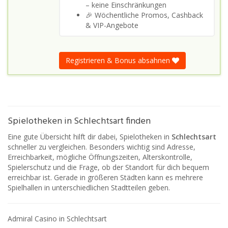
– keine Einschränkungen
🎉 Wöchentliche Promos, Cashback
& VIP-Angebote
Registrieren & Bonus absahnen
Spielotheken in Schlechtsart finden
Eine gute Übersicht hilft dir dabei, Spielotheken in
Schlechtsart
schneller zu vergleichen. Besonders wichtig sind Adresse,
Erreichbarkeit, mögliche Öffnungszeiten, Alterskontrolle,
Spielerschutz und die Frage, ob der Standort für dich bequem
erreichbar ist. Gerade in größeren Städten kann es mehrere
Spielhallen in unterschiedlichen Stadtteilen geben.
Admiral Casino in Schlechtsart