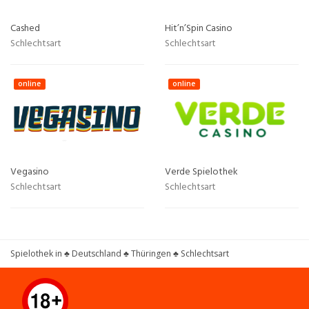
Cashed
Hit’n’Spin Casino
Schlechtsart
Schlechtsart
online
online
Vegasino
Verde Spielothek
Schlechtsart
Schlechtsart
Spielothek in
♣
Deutschland
♣
Thüringen
♣
Schlechtsart