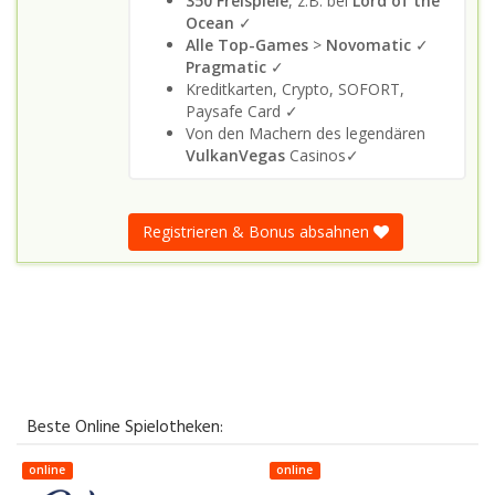
350 Freispiele
, z.B. bei
Lord of the
Ocean
✓
Alle Top-Games
>
Novomatic
✓
Pragmatic
✓
Kreditkarten, Crypto, SOFORT,
Paysafe Card ✓
Von den Machern des legendären
VulkanVegas
Casinos✓
Registrieren & Bonus absahnen
Beste Online Spielotheken:
online
online