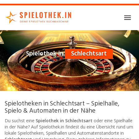
Skip
to
main
Toggl
content
navig
Spielothek in
Schlechtsart
Spielotheken in Schlechtsart – Spielhalle,
Spielo & Automaten in der Nähe
Du suchst eine
Spielothek in Schlechtsart
oder eine Spielhalle
in der Nähe? Auf Spielothek.in findest du eine Übersicht rund um
lokale Spielotheken, Spielhallen und Automatenstandorte in