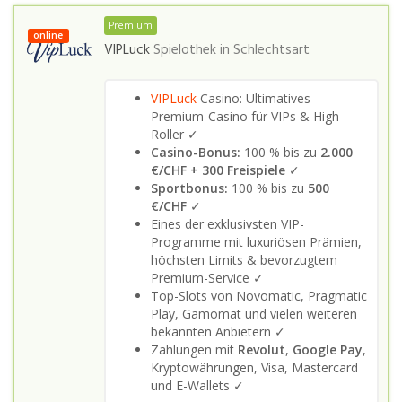
Premium
online
VIPLuck
Spielothek in
Schlechtsart
VIPLuck
Casino: Ultimatives
Premium-Casino für VIPs & High
Roller ✓
Casino-Bonus:
100 % bis zu
2.000
€/CHF + 300 Freispiele
✓
Sportbonus:
100 % bis zu
500
€/CHF
✓
Eines der exklusivsten VIP-
Programme mit luxuriösen Prämien,
höchsten Limits & bevorzugtem
Premium-Service ✓
Top-Slots von Novomatic, Pragmatic
Play, Gamomat und vielen weiteren
bekannten Anbietern ✓
Zahlungen mit
Revolut
,
Google Pay
,
Kryptowährungen, Visa, Mastercard
und E-Wallets ✓