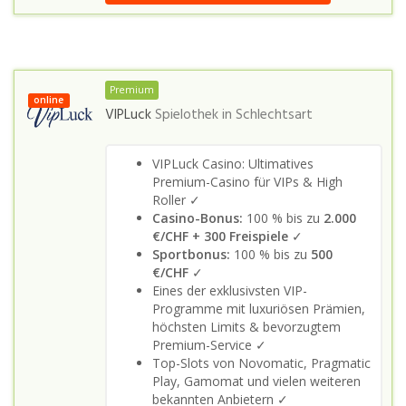
Premium
online
VIPLuck
Spielothek in
Schlechtsart
VIPLuck Casino: Ultimatives
Premium-Casino für VIPs & High
Roller ✓
Casino-Bonus:
100 % bis zu
2.000
€/CHF + 300 Freispiele
✓
Sportbonus:
100 % bis zu
500
€/CHF
✓
Eines der exklusivsten VIP-
Programme mit luxuriösen Prämien,
höchsten Limits & bevorzugtem
Premium-Service ✓
Top-Slots von Novomatic, Pragmatic
Play, Gamomat und vielen weiteren
bekannten Anbietern ✓