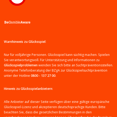
Warnhinweis zu Glücksspiel
:
Nur für volljährige Personen. Glücksspiel kann süchtig machen. Spielen
Sie verantwortungsvoll. Für Unterstützung und Informationen zu
Glücksspielproblemen
wenden Sie sich bitte an Suchtpräventionsstellen.
Anonyme Telefonberatung der BZgA zur Glücksspielsuchtprävention
unter der Hotline
0800 - 137 27 00
.
Hinweis zu Glücksspielanbietern
:
Alle Anbieter auf dieser Seite verfügen über eine gültige europäische
Glücksspiel-Lizenz und akzeptieren deutschsprachige Kunden. Bitte
beachten Sie, dass die gesetzlichen Bestimmungen in den