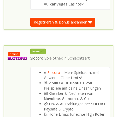
VulkanVegas
Casinos✓
Registrieren & Bonus absahnen
Premium
online
Slotoro
Spielothek in
Schlechtsart
⭐
Slotoro
– Mehr Spielraum, mehr
Gewinn – Ohne Limits!
🎁
2.500 €/CHF Bonus + 250
Freispiele
auf deine Einzahlungen
🎰 Klassiker & Neuheiten von
Novoline
, Gamomat & Co.
💳 Ein- & Auszahlungen per
SOFORT
,
Paysafe & Crypto
💥 Hohe Limits für echte High Roller