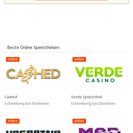
Beste Online Spielotheken:
online
online
Cashed
Verde Spielothek
Schernberg bei Ebeleben
Schernberg bei Ebeleben
online
online