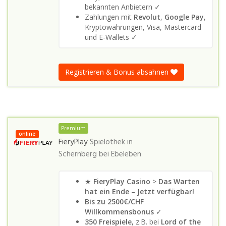
bekannten Anbietern ✓
Zahlungen mit
Revolut
,
Google Pay
,
Kryptowährungen, Visa, Mastercard
und E-Wallets ✓
Registrieren & Bonus absahnen
Premium
online
FieryPlay
Spielothek in
Schernberg bei Ebeleben
★
FieryPlay Casino
>
Das Warten
hat ein Ende – Jetzt verfügbar!
Bis zu 2500€/CHF
Willkommensbonus
✓
350 Freispiele
, z.B. bei
Lord of the