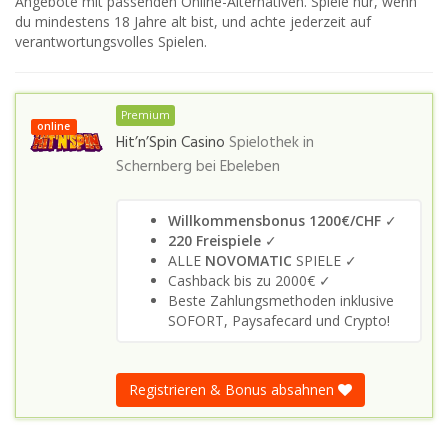
Angebote mit passenden Online-Alternativen. Spiele nur, wenn
du mindestens 18 Jahre alt bist, und achte jederzeit auf
verantwortungsvolles Spielen.
Premium
online
Hit’n’Spin Casino
Spielothek in
Schernberg bei Ebeleben
Willkommensbonus 1200€/CHF
✓
220 Freispiele
✓
ALLE
NOVOMATIC
SPIELE ✓
Cashback bis zu 2000€ ✓
Beste Zahlungsmethoden inklusive
SOFORT, Paysafecard und Crypto!
Registrieren & Bonus absahnen