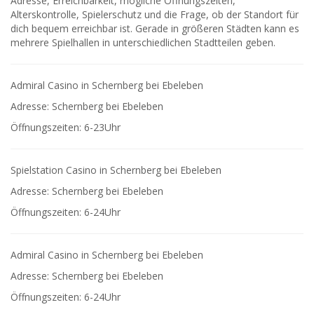
Adresse, Erreichbarkeit, mögliche Öffnungszeiten,
Alterskontrolle, Spielerschutz und die Frage, ob der Standort für
dich bequem erreichbar ist. Gerade in größeren Städten kann es
mehrere Spielhallen in unterschiedlichen Stadtteilen geben.
Admiral Casino in Schernberg bei Ebeleben
Adresse: Schernberg bei Ebeleben
Öffnungszeiten: 6-23Uhr
Spielstation Casino in Schernberg bei Ebeleben
Adresse: Schernberg bei Ebeleben
Öffnungszeiten: 6-24Uhr
Admiral Casino in Schernberg bei Ebeleben
Adresse: Schernberg bei Ebeleben
Öffnungszeiten: 6-24Uhr