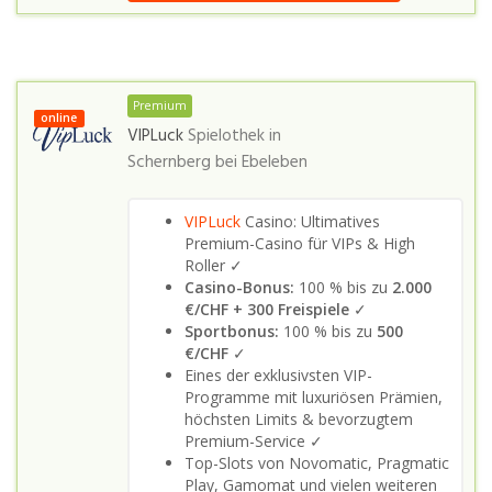
Premium
online
VIPLuck
Spielothek in
Schernberg bei Ebeleben
VIPLuck
Casino: Ultimatives
Premium-Casino für VIPs & High
Roller ✓
Casino-Bonus:
100 % bis zu
2.000
€/CHF + 300 Freispiele
✓
Sportbonus:
100 % bis zu
500
€/CHF
✓
Eines der exklusivsten VIP-
Programme mit luxuriösen Prämien,
höchsten Limits & bevorzugtem
Premium-Service ✓
Top-Slots von Novomatic, Pragmatic
Play, Gamomat und vielen weiteren