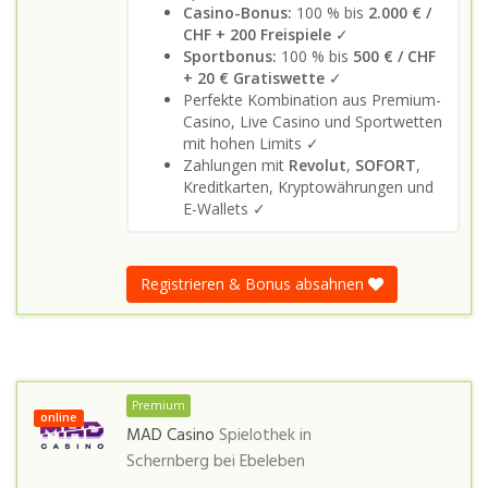
Casino-Bonus:
100 % bis
2.000 € /
CHF + 200 Freispiele
✓
Sportbonus:
100 % bis
500 € / CHF
+ 20 € Gratiswette
✓
Perfekte Kombination aus Premium-
Casino, Live Casino und Sportwetten
mit hohen Limits ✓
Zahlungen mit
Revolut
,
SOFORT
,
Kreditkarten, Kryptowährungen und
E-Wallets ✓
Registrieren & Bonus absahnen
Premium
online
MAD Casino
Spielothek in
Schernberg bei Ebeleben