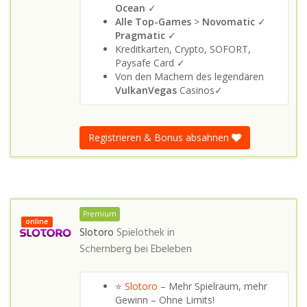
Ocean
✓
Alle Top-Games
>
Novomatic
✓
Pragmatic
✓
Kreditkarten, Crypto, SOFORT,
Paysafe Card ✓
Von den Machern des legendären
VulkanVegas
Casinos✓
Registrieren & Bonus absahnen
Premium
online
Slotoro
Spielothek in
Schernberg bei Ebeleben
⭐
Slotoro
– Mehr Spielraum, mehr
Gewinn – Ohne Limits!