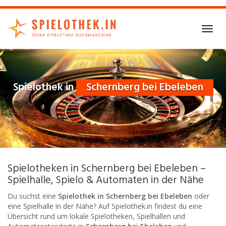
Skip
to
main
Toggl
content
navig
Spielothek in
Schernberg bei Ebeleben
Spielotheken in Schernberg bei Ebeleben –
Spielhalle, Spielo & Automaten in der Nähe
Du suchst eine
Spielothek in Schernberg bei Ebeleben
oder
eine Spielhalle in der Nähe? Auf Spielothek.in findest du eine
Übersicht rund um lokale Spielotheken, Spielhallen und