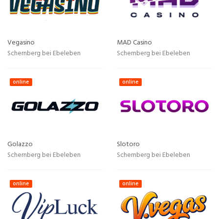
Vegasino
MAD Casino
Schernberg bei Ebeleben
Schernberg bei Ebeleben
online
online
Golazzo
Slotoro
Schernberg bei Ebeleben
Schernberg bei Ebeleben
online
online