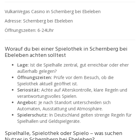
VulkanVegas Casino in Schernberg bei Ebeleben
Adresse: Schernberg bei Ebeleben
Öffnungszeiten: 6-24Uhr
Worauf du bei einer Spielothek in Schernberg bei
Ebeleben achten solltest
Lage:
Ist die Spielhalle zentral, gut erreichbar oder eher
außerhalb gelegen?
Öffnungszeiten:
Prüfe vor dem Besuch, ob die
Spielothek aktuell geöffnet ist.
Seriosität:
Achte auf Alterskontrolle, klare Regeln und
verantwortungsvolles Spielen.
Angebot:
Je nach Standort unterscheiden sich
Automaten, Ausstattung und Atmosphäre.
Spielerschutz:
In Deutschland gelten strenge Regeln für
Spielhallen und Geldspielgeräte.
Spielhalle, Spielothek oder Spielo – was suchen
Nutzer in Schernberg bei Ebeleben?