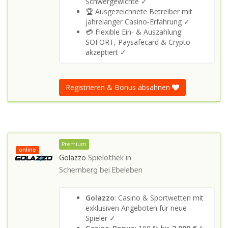
Schwergewichte ✓
🏆 Ausgezeichnete Betreiber mit
jahrelanger Casino‑Erfahrung ✓
💳 Flexible Ein‑ & Auszahlung:
SOFORT, Paysafecard & Crypto
akzeptiert ✓
Registrieren & Bonus absahnen
Premium
online
Golazzo
Spielothek in
Schernberg bei Ebeleben
Golazzo
: Casino & Sportwetten mit
exklusiven Angeboten für neue
Spieler ✓