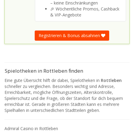
– keine Einschränkungen
🎉 Wöchentliche Promos, Cashback
& VIP-Angebote
Registrieren & Bonus absahnen
Spielotheken in Rottleben finden
Eine gute Übersicht hilft dir dabei, Spielotheken in
Rottleben
schneller zu vergleichen. Besonders wichtig sind Adresse,
Erreichbarkeit, mögliche Öffnungszeiten, Alterskontrolle,
Spielerschutz und die Frage, ob der Standort für dich bequem
erreichbar ist. Gerade in größeren Städten kann es mehrere
Spielhallen in unterschiedlichen Stadtteilen geben.
Admiral Casino in Rottleben