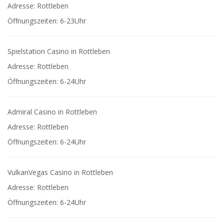
Adresse: Rottleben
Öffnungszeiten: 6-23Uhr
Spielstation Casino in Rottleben
Adresse: Rottleben
Öffnungszeiten: 6-24Uhr
Admiral Casino in Rottleben
Adresse: Rottleben
Öffnungszeiten: 6-24Uhr
VulkanVegas Casino in Rottleben
Adresse: Rottleben
Öffnungszeiten: 6-24Uhr