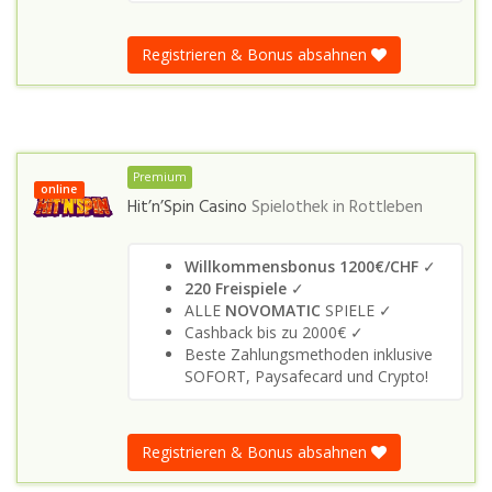
Registrieren & Bonus absahnen
Premium
online
Hit’n’Spin Casino
Spielothek in
Rottleben
Willkommensbonus 1200€/CHF
✓
220 Freispiele
✓
ALLE
NOVOMATIC
SPIELE ✓
Cashback bis zu 2000€ ✓
Beste Zahlungsmethoden inklusive
SOFORT, Paysafecard und Crypto!
Registrieren & Bonus absahnen