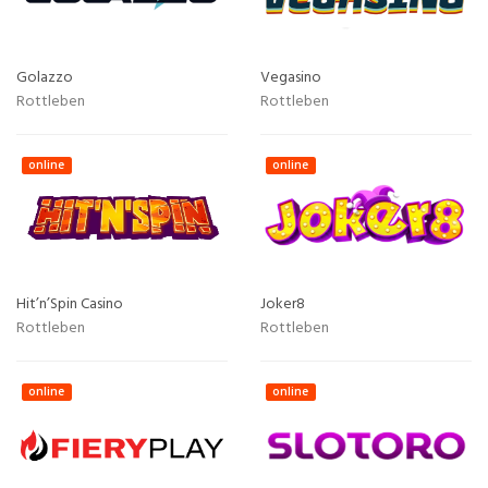
Golazzo
Vegasino
Rottleben
Rottleben
online
online
Hit’n’Spin Casino
Joker8
Rottleben
Rottleben
online
online