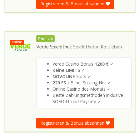
Registrieren & Bonus absahnen
Premium
online
Verde Spielothek
Spielothek in
Rottleben
Verde Casino Bonus
1200 €
✓
Keine LIMITS
✓
NOVOLINE
Slots ✓
220
FS
z.B. bei Sizzling Hot ✓
Online Casino des Monats ✓
Beste Zahlungsmethoden inklusive
SOFORT und Paysafe ✓
Registrieren & Bonus absahnen