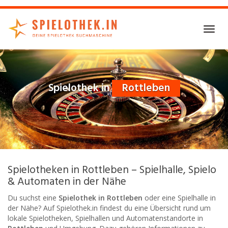
Skip
to
main
Toggl
content
navig
Spielothek in
Rottleben
Spielotheken in Rottleben – Spielhalle, Spielo
& Automaten in der Nähe
Du suchst eine
Spielothek in Rottleben
oder eine Spielhalle in
der Nähe? Auf Spielothek.in findest du eine Übersicht rund um
lokale Spielotheken, Spielhallen und Automatenstandorte in