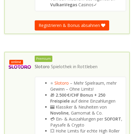
VulkanVegas
Casinos✓
Registrieren & Bonus absahnen
Premium
online
Slotoro
Spielothek in
Rottleben
⭐
Slotoro
– Mehr Spielraum, mehr
Gewinn – Ohne Limits!
🎁
2.500 €/CHF Bonus + 250
Freispiele
auf deine Einzahlungen
🎰 Klassiker & Neuheiten von
Novoline
, Gamomat & Co.
💳 Ein- & Auszahlungen per
SOFORT
,
Paysafe & Crypto
💥 Hohe Limits für echte High Roller