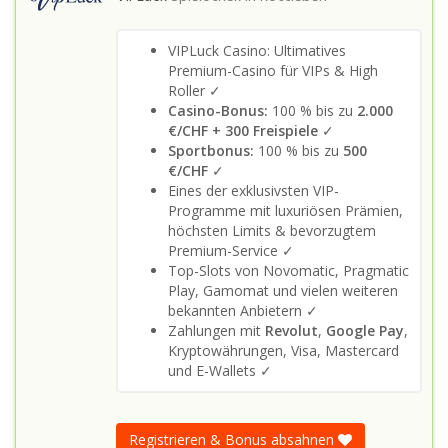
VIPLuck Casino: Ultimatives
Premium-Casino für VIPs & High
Roller ✓
Casino-Bonus:
100 % bis zu
2.000
€/CHF + 300 Freispiele
✓
Sportbonus:
100 % bis zu
500
€/CHF
✓
Eines der exklusivsten VIP-
Programme mit luxuriösen Prämien,
höchsten Limits & bevorzugtem
Premium-Service ✓
Top-Slots von Novomatic, Pragmatic
Play, Gamomat und vielen weiteren
bekannten Anbietern ✓
Zahlungen mit
Revolut
,
Google Pay
,
Kryptowährungen, Visa, Mastercard
und E-Wallets ✓
Registrieren & Bonus absahnen