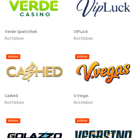
Verde Spielothek
VIPLuck
Rottleben
Rottleben
online
online
Cashed
V.Vegas
Rottleben
Rottleben
online
online