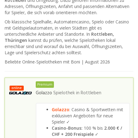
Rottleben
und Umgebung. Dazu gehören Informationen zu
Adressen, Öffnungszeiten, Anfahrt und passenden Alternativen
für Spieler, die sich vorab orientieren möchten.
Ob klassische Spielhalle, Automatencasino, Spielo oder Casino
mit Geldspielautomaten, in vielen Städten gibt es
unterschiedliche Anbieter und Standorte. In
Rottleben,
Thüringen
kannst du prüfen, welche Spielotheken lokal
erreichbar sind und worauf du bei Auswahl, Öffnungszeiten,
Lage und Spielerschutz achten solltest.
Beliebte Online-Spielotheken mit Boni | August 2026
Premium
online
Golazzo
Spielothek in
Rottleben
Golazzo
: Casino & Sportwetten mit
exklusiven Angeboten für neue
Spieler ✓
Casino-Bonus:
100 % bis
2.000 € /
CHF + 200 Freispiele
✓