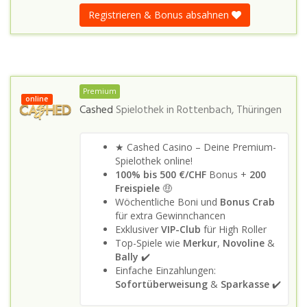
Registrieren & Bonus absahnen
Premium
online
Cashed
Spielothek in
Rottenbach, Thüringen
★ Cashed Casino – Deine Premium-
Spielothek online!
100% bis 500 €/CHF
Bonus +
200
Freispiele
🤑
Wöchentliche Boni und
Bonus Crab
für extra Gewinnchancen
Exklusiver
VIP-Club
für High Roller
Top-Spiele wie
Merkur
,
Novoline
&
Bally
✔️
Einfache Einzahlungen:
Sofortüberweisung
&
Sparkasse
✔️