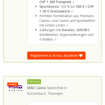
CHF + 200 Freispiele
✓
Sportbonus:
100 % bis
500 € / CHF
+ 20 € Gratiswette
✓
Perfekte Kombination aus Premium-
Casino, Live Casino und Sportwetten
mit hohen Limits ✓
Zahlungen mit
Revolut
,
SOFORT
,
Kreditkarten, Kryptowährungen und
E-Wallets ✓
Registrieren & Bonus absahnen
Premium
online
MAD Casino
Spielothek in
Rottenbach, Thüringen