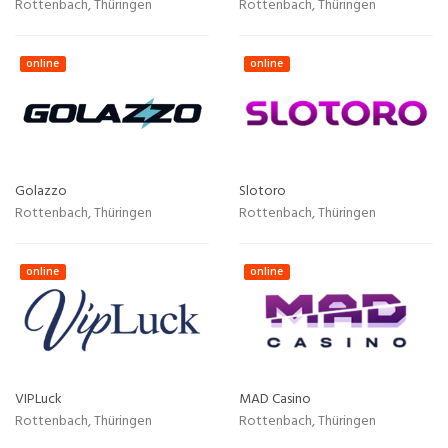
Rottenbach, Thüringen
Rottenbach, Thüringen
online
online
Golazzo
Slotoro
Rottenbach, Thüringen
Rottenbach, Thüringen
online
online
VIPLuck
MAD Casino
Rottenbach, Thüringen
Rottenbach, Thüringen