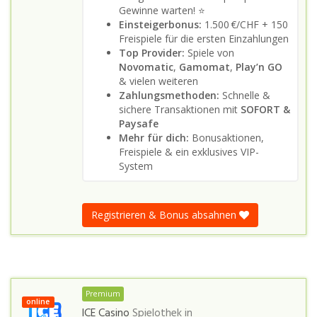
Gewinne warten! ⭐
Einsteigerbonus:
1.500 €/CHF + 150
Freispiele für die ersten Einzahlungen
Top Provider:
Spiele von
Novomatic
,
Gamomat
,
Play’n GO
& vielen weiteren
Zahlungsmethoden:
Schnelle &
sichere Transaktionen mit
SOFORT &
Paysafe
Mehr für dich:
Bonusaktionen,
Freispiele & ein exklusives VIP-
System
Registrieren & Bonus absahnen
Premium
online
ICE Casino
Spielothek in