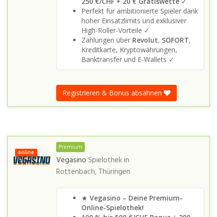
250 €/CHF + 20 € Gratiswette
✓
Perfekt für ambitionierte Spieler dank
hoher Einsatzlimits und exklusiver
High-Roller-Vorteile ✓
Zahlungen über
Revolut
,
SOFORT
,
Kreditkarte, Kryptowährungen,
Banktransfer und E-Wallets ✓
Registrieren & Bonus absahnen
Premium
online
Vegasino
Spielothek in
Rottenbach, Thüringen
★
Vegasino – Deine Premium-
Online-Spielothek!