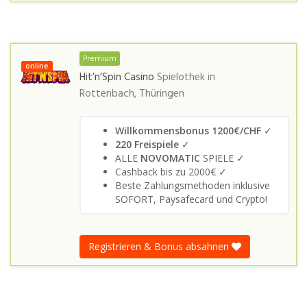
Premium
online
Hit’n’Spin Casino
Spielothek in
Rottenbach, Thüringen
Willkommensbonus 1200€/CHF
✓
220 Freispiele
✓
ALLE
NOVOMATIC
SPIELE ✓
Cashback bis zu 2000€ ✓
Beste Zahlungsmethoden inklusive
SOFORT, Paysafecard und Crypto!
Registrieren & Bonus absahnen