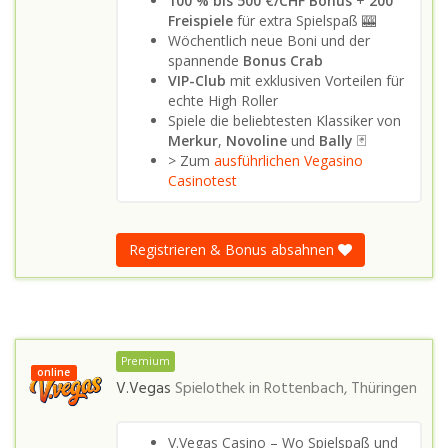
100 % bis 500 €/CHF Bonus
+
200
Freispiele
für extra Spielspaß 🎰
Wöchentlich neue Boni und der
spannende
Bonus Crab
VIP-Club
mit exklusiven Vorteilen für
echte High Roller
Spiele die beliebtesten Klassiker von
Merkur
,
Novoline
und
Bally
🃏
> Zum
ausführlichen Vegasino
Casinotest
Registrieren & Bonus absahnen
Premium
online
V.Vegas
Spielothek in
Rottenbach, Thüringen
V.Vegas Casino – Wo Spielspaß und