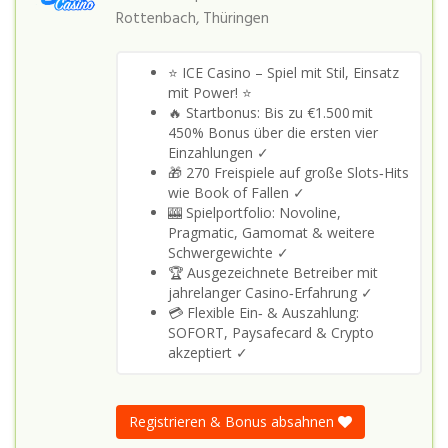
Rottenbach, Thüringen
⭐ ICE Casino – Spiel mit Stil, Einsatz
mit Power! ⭐
🔥 Startbonus: Bis zu €1.500 mit
450% Bonus über die ersten vier
Einzahlungen ✓
🎁 270 Freispiele auf große Slots‑Hits
wie Book of Fallen ✓
🎰 Spielportfolio: Novoline,
Pragmatic, Gamomat & weitere
Schwergewichte ✓
🏆 Ausgezeichnete Betreiber mit
jahrelanger Casino‑Erfahrung ✓
💳 Flexible Ein‑ & Auszahlung:
SOFORT, Paysafecard & Crypto
akzeptiert ✓
Registrieren & Bonus absahnen