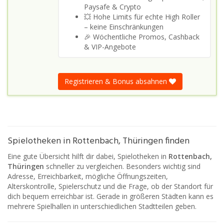
Paysafe & Crypto
💥 Hohe Limits für echte High Roller
– keine Einschränkungen
🎉 Wöchentliche Promos, Cashback
& VIP-Angebote
Registrieren & Bonus absahnen
Spielotheken in Rottenbach, Thüringen finden
Eine gute Übersicht hilft dir dabei, Spielotheken in
Rottenbach,
Thüringen
schneller zu vergleichen. Besonders wichtig sind
Adresse, Erreichbarkeit, mögliche Öffnungszeiten,
Alterskontrolle, Spielerschutz und die Frage, ob der Standort für
dich bequem erreichbar ist. Gerade in größeren Städten kann es
mehrere Spielhallen in unterschiedlichen Stadtteilen geben.