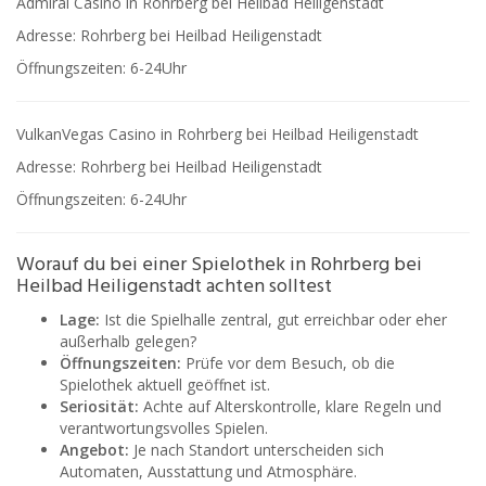
Admiral Casino in Rohrberg bei Heilbad Heiligenstadt
Adresse: Rohrberg bei Heilbad Heiligenstadt
Öffnungszeiten: 6-24Uhr
VulkanVegas Casino in Rohrberg bei Heilbad Heiligenstadt
Adresse: Rohrberg bei Heilbad Heiligenstadt
Öffnungszeiten: 6-24Uhr
Worauf du bei einer Spielothek in Rohrberg bei
Heilbad Heiligenstadt achten solltest
Lage:
Ist die Spielhalle zentral, gut erreichbar oder eher
außerhalb gelegen?
Öffnungszeiten:
Prüfe vor dem Besuch, ob die
Spielothek aktuell geöffnet ist.
Seriosität:
Achte auf Alterskontrolle, klare Regeln und
verantwortungsvolles Spielen.
Angebot:
Je nach Standort unterscheiden sich
Automaten, Ausstattung und Atmosphäre.