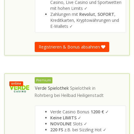
Casino, Live Casino und Sportwetten
mit hohen Limits ✓
Zahlungen mit
Revolut
,
SOFORT
,
Kreditkarten, Kryptowährungen und
E-Wallets ✓
Registrieren & Bonus absahnen
Premium
online
Verde Spielothek
Spielothek in
Rohrberg bei Heilbad Heiligenstadt
Verde Casino Bonus
1200 €
✓
Keine LIMITS
✓
NOVOLINE
Slots ✓
220
FS
z.B. bei Sizzling Hot ✓