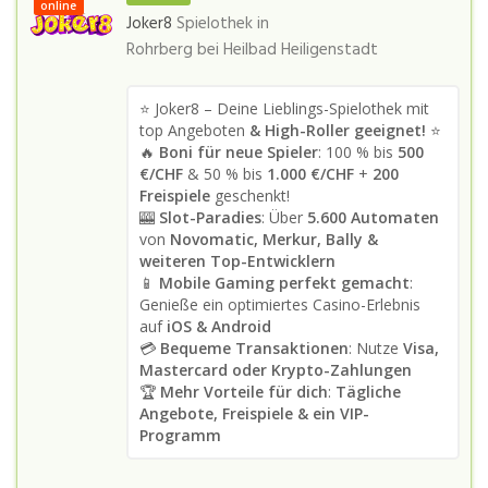
online
Joker8
Spielothek in
Rohrberg bei Heilbad Heiligenstadt
⭐ Joker8 – Deine Lieblings-Spielothek mit
top Angeboten
& High-Roller geeignet!
⭐
🔥
Boni für neue Spieler
: 100 % bis
500
€/CHF
& 50 % bis
1.000 €/CHF
+
200
Freispiele
geschenkt!
🎰
Slot-Paradies
: Über
5.600 Automaten
von
Novomatic, Merkur, Bally &
weiteren Top-Entwicklern
📱
Mobile Gaming perfekt gemacht
:
Genieße ein optimiertes Casino-Erlebnis
auf
iOS & Android
💳
Bequeme Transaktionen
: Nutze
Visa,
Mastercard oder Krypto-Zahlungen
🏆
Mehr Vorteile für dich
:
Tägliche
Angebote, Freispiele & ein VIP-
Programm