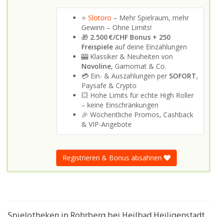
⭐
Slotoro
– Mehr Spielraum, mehr
Gewinn – Ohne Limits!
🎁
2.500 €/CHF Bonus + 250
Freispiele
auf deine Einzahlungen
🎰 Klassiker & Neuheiten von
Novoline
, Gamomat & Co.
💳 Ein- & Auszahlungen per
SOFORT
,
Paysafe & Crypto
💥 Hohe Limits für echte High Roller
– keine Einschränkungen
🎉 Wöchentliche Promos, Cashback
& VIP-Angebote
Registrieren & Bonus absahnen
Spielotheken in Rohrberg bei Heilbad Heiligenstadt