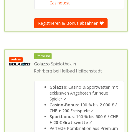
Casinotest
Registrieren & Bonus absahnen
Premium
online
Golazzo
Spielothek in
Rohrberg bei Heilbad Heiligenstadt
Golazzo
: Casino & Sportwetten mit
exklusiven Angeboten für neue
Spieler ✓
Casino-Bonus:
100 % bis
2.000 € /
CHF + 200 Freispiele
✓
Sportbonus:
100 % bis
500 € / CHF
+ 20 € Gratiswette
✓
Perfekte Kombination aus Premium-