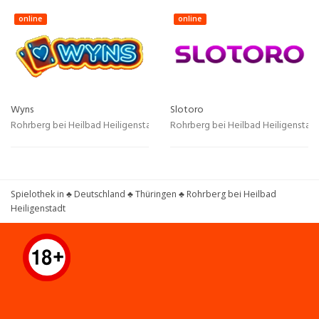
online
online
Wyns
Slotoro
Rohrberg bei Heilbad Heiligenstadt
Rohrberg bei Heilbad Heiligenstad
Spielothek in
♣
Deutschland
♣
Thüringen
♣
Rohrberg bei Heilbad
Heiligenstadt