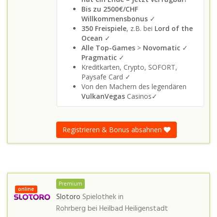
Bis zu 2500€/CHF
Willkommensbonus
✓
350 Freispiele
, z.B. bei
Lord of the
Ocean
✓
Alle Top-Games
>
Novomatic
✓
Pragmatic
✓
Kreditkarten, Crypto, SOFORT,
Paysafe Card ✓
Von den Machern des legendären
VulkanVegas
Casinos✓
Registrieren & Bonus absahnen
Premium
online
Slotoro
Spielothek in
Rohrberg bei Heilbad Heiligenstadt