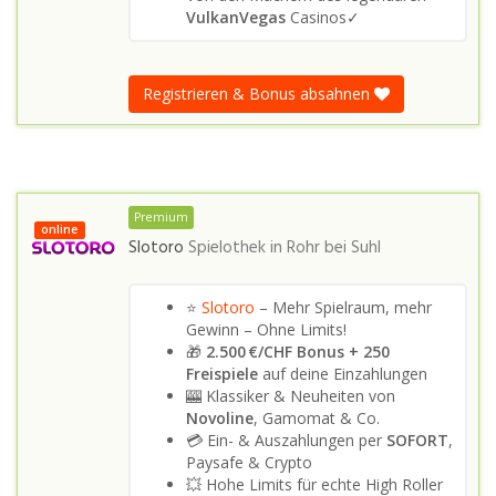
VulkanVegas
Casinos✓
Registrieren & Bonus absahnen
Premium
online
Slotoro
Spielothek in
Rohr bei Suhl
⭐
Slotoro
– Mehr Spielraum, mehr
Gewinn – Ohne Limits!
🎁
2.500 €/CHF Bonus + 250
Freispiele
auf deine Einzahlungen
🎰 Klassiker & Neuheiten von
Novoline
, Gamomat & Co.
💳 Ein- & Auszahlungen per
SOFORT
,
Paysafe & Crypto
💥 Hohe Limits für echte High Roller