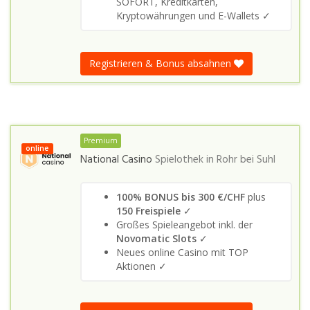
SOFORT, Kreditkarten,
Kryptowährungen und E-Wallets ✓
Registrieren & Bonus absahnen
Premium
online
National Casino
Spielothek in
Rohr bei Suhl
100% BONUS bis 300 €/CHF
plus
150 Freispiele
✓
Großes Spieleangebot inkl. der
Novomatic Slots
✓
Neues online Casino mit TOP
Aktionen ✓