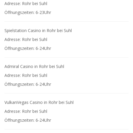
Adresse: Rohr bei Suhl
Öffnungszeiten: 6-23Uhr
Spielstation Casino in Rohr bei Suhl
Adresse: Rohr bei Suhl
Öffnungszeiten: 6-24Uhr
Admiral Casino in Rohr bei Suhl
Adresse: Rohr bei Suhl
Öffnungszeiten: 6-24Uhr
VulkanVegas Casino in Rohr bei Suhl
Adresse: Rohr bei Suhl
Öffnungszeiten: 6-24Uhr