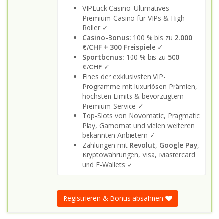
VIPLuck Casino: Ultimatives
Premium-Casino für VIPs & High
Roller ✓
Casino-Bonus:
100 % bis zu
2.000
€/CHF + 300 Freispiele
✓
Sportbonus:
100 % bis zu
500
€/CHF
✓
Eines der exklusivsten VIP-
Programme mit luxuriösen Prämien,
höchsten Limits & bevorzugtem
Premium-Service ✓
Top-Slots von Novomatic, Pragmatic
Play, Gamomat und vielen weiteren
bekannten Anbietern ✓
Zahlungen mit
Revolut
,
Google Pay
,
Kryptowährungen, Visa, Mastercard
und E-Wallets ✓
Registrieren & Bonus absahnen