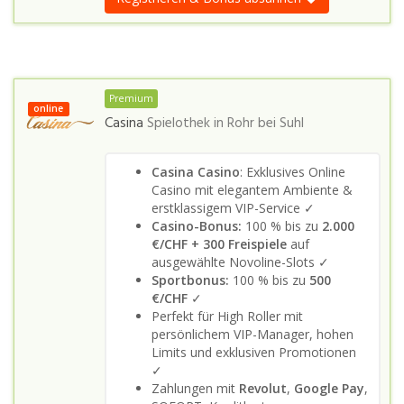
Premium
online
Casina
Spielothek in
Rohr bei Suhl
Casina Casino
: Exklusives Online
Casino mit elegantem Ambiente &
erstklassigem VIP-Service ✓
Casino-Bonus:
100 % bis zu
2.000
€/CHF + 300 Freispiele
auf
ausgewählte Novoline-Slots ✓
Sportbonus:
100 % bis zu
500
€/CHF
✓
Perfekt für High Roller mit
persönlichem VIP-Manager, hohen
Limits und exklusiven Promotionen
✓
Zahlungen mit
Revolut
,
Google Pay
,