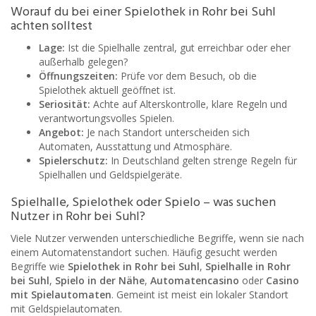
Worauf du bei einer Spielothek in Rohr bei Suhl
achten solltest
Lage:
Ist die Spielhalle zentral, gut erreichbar oder eher
außerhalb gelegen?
Öffnungszeiten:
Prüfe vor dem Besuch, ob die
Spielothek aktuell geöffnet ist.
Seriosität:
Achte auf Alterskontrolle, klare Regeln und
verantwortungsvolles Spielen.
Angebot:
Je nach Standort unterscheiden sich
Automaten, Ausstattung und Atmosphäre.
Spielerschutz:
In Deutschland gelten strenge Regeln für
Spielhallen und Geldspielgeräte.
Spielhalle, Spielothek oder Spielo – was suchen
Nutzer in Rohr bei Suhl?
Viele Nutzer verwenden unterschiedliche Begriffe, wenn sie nach
einem Automatenstandort suchen. Häufig gesucht werden
Begriffe wie
Spielothek in Rohr bei Suhl
,
Spielhalle in Rohr
bei Suhl
,
Spielo in der Nähe
,
Automatencasino
oder
Casino
mit Spielautomaten
. Gemeint ist meist ein lokaler Standort
mit Geldspielautomaten.