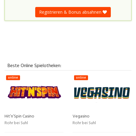
Registrieren & Bonus absahnen
Beste Online Spielotheken:
online
online
Hit’n’Spin Casino
Vegasino
Rohr bei Suhl
Rohr bei Suhl