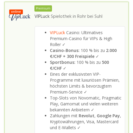
Premium
online
VIPLuck
Spielothek in
Rohr bei Suhl
VIPLuck
Casino: Ultimatives
Premium-Casino für VIPs & High
Roller ✓
Casino-Bonus:
100 % bis zu
2.000
€/CHF + 300 Freispiele
✓
Sportbonus:
100 % bis zu
500
€/CHF
✓
Eines der exklusivsten VIP-
Programme mit luxuriösen Prämien,
höchsten Limits & bevorzugtem
Premium-Service ✓
Top-Slots von Novomatic, Pragmatic
Play, Gamomat und vielen weiteren
bekannten Anbietern ✓
Zahlungen mit
Revolut
,
Google Pay
,
Kryptowährungen, Visa, Mastercard
und E-Wallets ✓