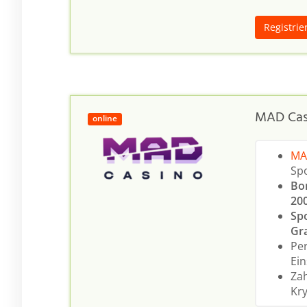
Registri
MAD Cas
online
MA
Spo
Bon
200
Sp
Gr
Per
Ein
Za
Kr