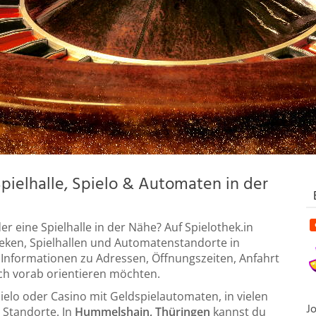
pielhalle, Spielo & Automaten in der
er eine Spielhalle in der Nähe? Auf Spielothek.in
theken, Spielhallen und Automatenstandorte in
formationen zu Adressen, Öffnungszeiten, Anfahrt
ich vorab orientieren möchten.
ielo oder Casino mit Geldspielautomaten, in vielen
J
 Standorte. In
Hummelshain, Thüringen
kannst du