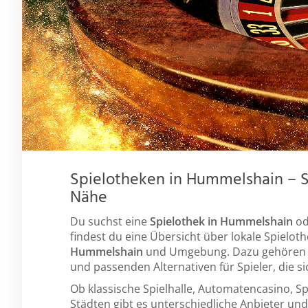
Spielotheken in Hummelshain – S
Nähe
Du suchst eine
Spielothek in Hummelshain
od
findest du eine Übersicht über lokale Spielo
Hummelshain
und Umgebung. Dazu gehören In
und passenden Alternativen für Spieler, die s
Ob klassische Spielhalle, Automatencasino, Sp
Städten gibt es unterschiedliche Anbieter und