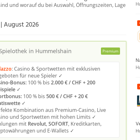
H
 sind und worauf du bei Auswahl, Öffnungszeiten, Lage
 | August 2026
Spielothek in
Hummelshain
Premium
N
H
lazzo
: Casino & Sportwetten mit exklusiven
eboten für neue Spieler ✓
sino-Bonus:
100 % bis
2.000 € / CHF + 200
ispiele
✓
ortbonus:
100 % bis
500 € / CHF + 20 €
atiswette
✓
rfekte Kombination aus Premium-Casino, Live
sino und Sportwetten mit hohen Limits ✓
V
hlungen mit
Revolut
,
SOFORT
, Kreditkarten,
yptowährungen und E-Wallets ✓
H