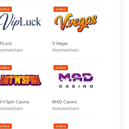
online
online
IPLuck
V.Vegas
ummelshain
Hummelshain
online
online
t’n’Spin Casino
MAD Casino
ummelshain
Hummelshain
online
online