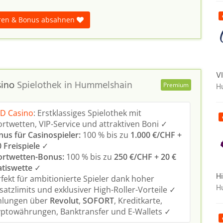
eren & Bonus absahnen
V
ino
Spielothek in
Hummelshain
Premium
H
D Casino
: Erstklassiges Spielothek mit
rtwetten, VIP-Service und attraktiven Boni ✓
us für Casinospieler:
100 % bis zu
1.000 €/CHF +
 Freispiele
✓
ortwetten-Bonus:
100 % bis zu
250 €/CHF + 20 €
atiswette
✓
Hi
fekt für ambitionierte Spieler dank hoher
H
satzlimits und exklusiver High-Roller-Vorteile ✓
hlungen über
Revolut
,
SOFORT
, Kreditkarte,
yptowährungen, Banktransfer und E-Wallets ✓