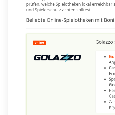
prüfen, welche Spielotheken lokal erreichbar
und Spielerschutz achten solltest.
Beliebte Online-Spielotheken mit Boni
Golazzo
online
Go
Ang
Ca
Fre
Sp
Gr
Pe
Ca
Za
Kr