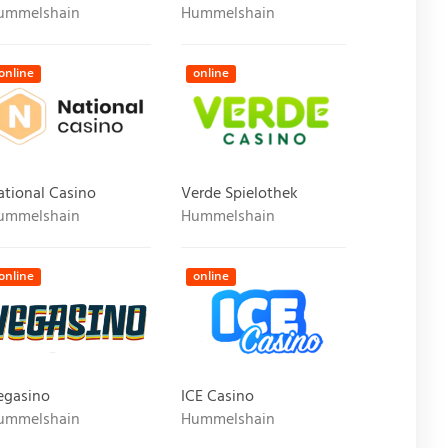
ummelshain
Hummelshain
online
online
ational Casino
Verde Spielothek
ummelshain
Hummelshain
online
online
egasino
ICE Casino
ummelshain
Hummelshain