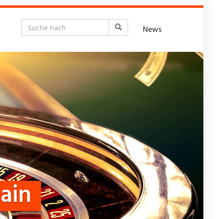
News
ain