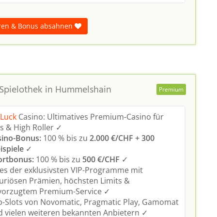
eren & Bonus absahnen
Spielothek in
Hummelshain
Premium
PLuck
Casino: Ultimatives Premium-Casino für
s & High Roller ✓
sino-Bonus:
100 % bis zu
2.000 €/CHF + 300
ispiele
✓
ortbonus:
100 % bis zu
500 €/CHF
✓
es der exklusivsten VIP-Programme mit
uriösen Prämien, höchsten Limits &
vorzugtem Premium-Service ✓
p-Slots von Novomatic, Pragmatic Play, Gamomat
d vielen weiteren bekannten Anbietern ✓