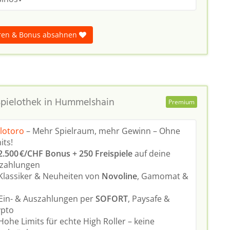
eren & Bonus absahnen
pielothek in
Hummelshain
Premium
lotoro
– Mehr Spielraum, mehr Gewinn – Ohne
its!
2.500 €/CHF Bonus + 250 Freispiele
auf deine
nzahlungen
Klassiker & Neuheiten von
Novoline
, Gamomat &
 Ein- & Auszahlungen per
SOFORT
, Paysafe &
ypto
Hohe Limits für echte High Roller – keine