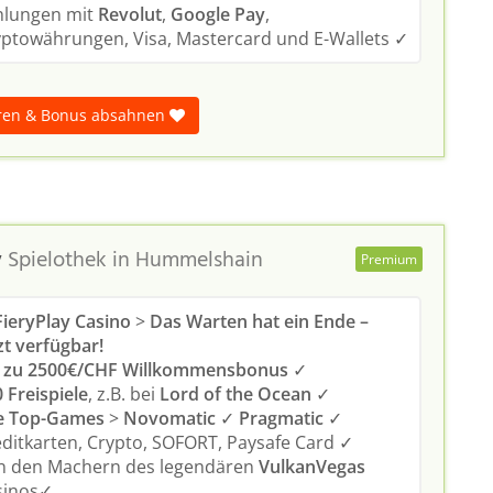
hlungen mit
Revolut
,
Google Pay
,
yptowährungen, Visa, Mastercard und E-Wallets ✓
eren & Bonus absahnen
y
Spielothek in
Hummelshain
Premium
FieryPlay Casino
>
Das Warten hat ein Ende –
zt verfügbar!
s zu 2500€/CHF Willkommensbonus
✓
 Freispiele
, z.B. bei
Lord of the Ocean
✓
le Top-Games
>
Novomatic
✓
Pragmatic
✓
ditkarten, Crypto, SOFORT, Paysafe Card ✓
n den Machern des legendären
VulkanVegas
sinos✓