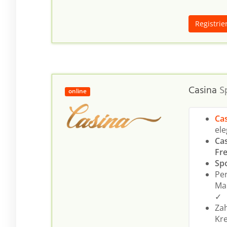
Registri
Casina
S
online
Ca
el
Ca
Fre
Sp
Per
Ma
✓
Za
Kr