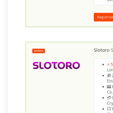
Registri
Slotoro
S
online
⭐
S
Lim
🎁
Ei
🎰 
Co.
💳
Cr
💥 