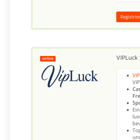
Registri
VIPLuck
online
VI
VIP
Ca
Fre
Sp
Ein
lux
be
To
un