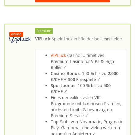
Premium
online
VIPLuck
Spielothek in
Effelder bei Leinefelde
VIPLuck
Casino: Ultimatives
Premium-Casino für VIPs & High
Roller ✓
Casino-Bonus:
100 % bis zu
2.000
€/CHF + 300 Freispiele
✓
Sportbonus:
100 % bis zu
500
€/CHF
✓
Eines der exklusivsten VIP-
Programme mit luxuriösen Prämien,
höchsten Limits & bevorzugtem
Premium-Service ✓
Top-Slots von Novomatic, Pragmatic
Play, Gamomat und vielen weiteren
bekannten Anbietern ✓