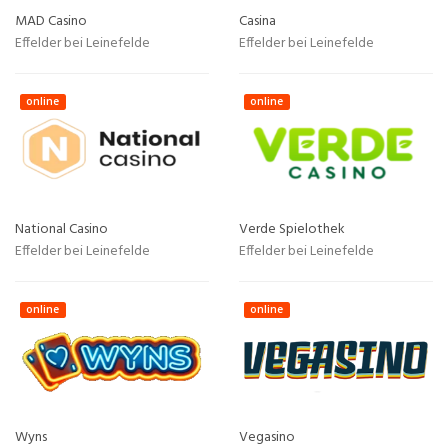
MAD Casino
Casina
Effelder bei Leinefelde
Effelder bei Leinefelde
online
online
National Casino
Verde Spielothek
Effelder bei Leinefelde
Effelder bei Leinefelde
online
online
Wyns
Vegasino