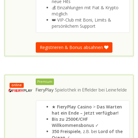
neue Hits
💰 Einzahlungen mit Fiat & Krypto
möglich
👑 VIP-Club mit Boni, Limits &
persönlichem Support
Registrieren & Bonus absahnen
Premium
online
FieryPlay
Spielothek in
Effelder bei Leinefelde
★
FieryPlay Casino
>
Das Warten
hat ein Ende – Jetzt verfügbar!
Bis zu 2500€/CHF
Willkommensbonus
✓
350 Freispiele
, z.B. bei
Lord of the
Ocean
✓