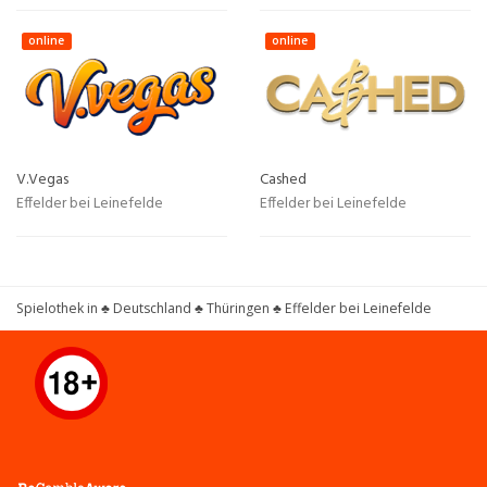
online
online
V.Vegas
Cashed
Effelder bei Leinefelde
Effelder bei Leinefelde
Spielothek in
♣
Deutschland
♣
Thüringen
♣
Effelder bei Leinefelde