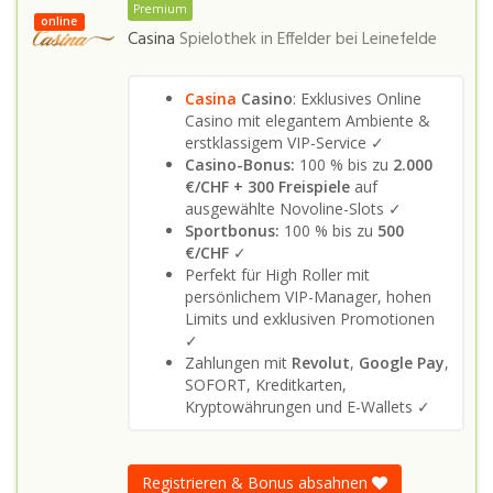
Premium
online
Casina
Spielothek in
Effelder bei Leinefelde
Casina
Casino
: Exklusives Online
Casino mit elegantem Ambiente &
erstklassigem VIP-Service ✓
Casino-Bonus:
100 % bis zu
2.000
€/CHF + 300 Freispiele
auf
ausgewählte Novoline-Slots ✓
Sportbonus:
100 % bis zu
500
€/CHF
✓
Perfekt für High Roller mit
persönlichem VIP-Manager, hohen
Limits und exklusiven Promotionen
✓
Zahlungen mit
Revolut
,
Google Pay
,
SOFORT, Kreditkarten,
Kryptowährungen und E-Wallets ✓
Registrieren & Bonus absahnen