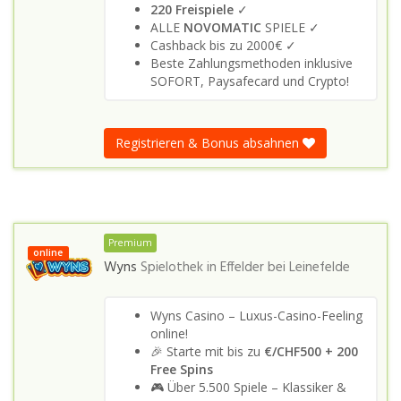
220 Freispiele
✓
ALLE
NOVOMATIC
SPIELE ✓
Cashback bis zu 2000€ ✓
Beste Zahlungsmethoden inklusive
SOFORT, Paysafecard und Crypto!
Registrieren & Bonus absahnen
Premium
online
Wyns
Spielothek in
Effelder bei Leinefelde
Wyns Casino – Luxus-Casino-Feeling
online!
🎉 Starte mit bis zu
€/CHF500 + 200
Free Spins
🎮 Über 5.500 Spiele – Klassiker &