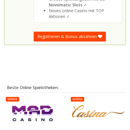
Novomatic Slots
✓
Neues online Casino mit TOP
Aktionen ✓
Registrieren & Bonus absahnen
Beste Online Spielotheken:
online
online