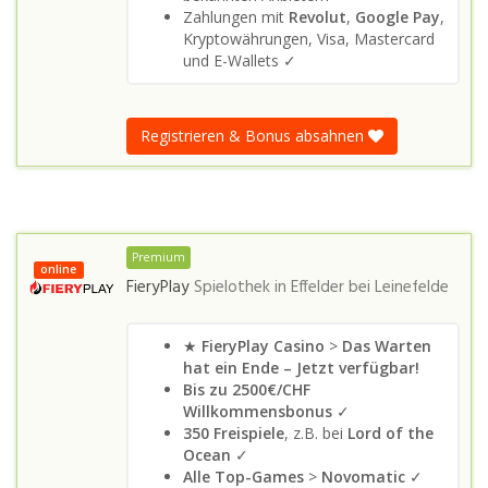
Zahlungen mit
Revolut
,
Google Pay
,
Kryptowährungen, Visa, Mastercard
und E-Wallets ✓
Registrieren & Bonus absahnen
Premium
online
FieryPlay
Spielothek in
Effelder bei Leinefelde
★
FieryPlay Casino
>
Das Warten
hat ein Ende – Jetzt verfügbar!
Bis zu 2500€/CHF
Willkommensbonus
✓
350 Freispiele
, z.B. bei
Lord of the
Ocean
✓
Alle Top-Games
>
Novomatic
✓