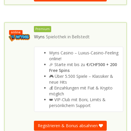
Premium
online
Wyns
Spielothek in
Bellstedt
Wyns Casino – Luxus-Casino-Feeling
online!
🎉 Starte mit bis zu
€/CHF500 + 200
Free Spins
🎮 Über 5.500 Spiele – Klassiker &
neue Hits
💰 Einzahlungen mit Fiat & Krypto
möglich
👑 VIP-Club mit Boni, Limits &
persönlichem Support
Registrieren & Bonus absahnen