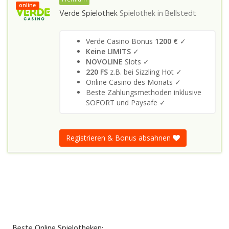
online
Verde Spielothek
Spielothek in
Bellstedt
Verde Casino Bonus
1200 €
✓
Keine LIMITS
✓
NOVOLINE
Slots ✓
220
FS
z.B. bei Sizzling Hot ✓
Online Casino des Monats ✓
Beste Zahlungsmethoden inklusive
SOFORT und Paysafe ✓
Registrieren & Bonus absahnen
Beste Online Spielotheken: