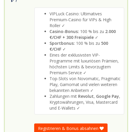
VIPLuck Casino: Ultimatives
Premium-Casino für VIPs & High
Roller ✓
Casino-Bonus:
100 % bis zu
2.000
€/CHF + 300 Freispiele
✓
Sportbonus:
100 % bis zu
500
€/CHF
✓
Eines der exklusivsten VIP-
Programme mit luxuriösen Prämien,
höchsten Limits & bevorzugtem
Premium-Service ✓
Top-Slots von Novomatic, Pragmatic
Play, Gamomat und vielen weiteren
bekannten Anbietern ✓
Zahlungen mit
Revolut
,
Google Pay
,
Kryptowährungen, Visa, Mastercard
und E-Wallets ✓
Registrieren & Bonus absahnen