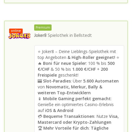
Premium
online
Joker8
Spielothek in
Bellstedt
⭐ Joker8 – Deine Lieblings-Spielothek mit
top Angeboten
& High-Roller geeignet!
⭐
🔥
Boni für neue Spieler
: 100 % bis
500
€/CHF
& 50 % bis
1.000 €/CHF
+
200
Freispiele
geschenkt!
🎰
Slot-Paradies
: Über
5.600 Automaten
von
Novomatic, Merkur, Bally &
weiteren Top-Entwicklern
📱
Mobile Gaming perfekt gemacht
:
Genieße ein optimiertes Casino-Erlebnis
auf
iOS & Android
💳
Bequeme Transaktionen
: Nutze
Visa,
Mastercard oder Krypto-Zahlungen
🏆
Mehr Vorteile für dich
:
Tägliche