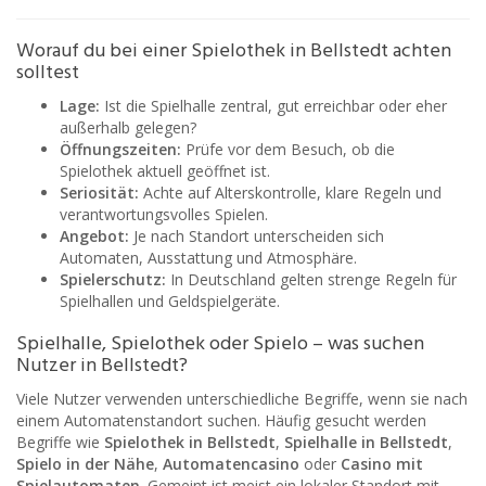
Worauf du bei einer Spielothek in Bellstedt achten
solltest
Lage:
Ist die Spielhalle zentral, gut erreichbar oder eher
außerhalb gelegen?
Öffnungszeiten:
Prüfe vor dem Besuch, ob die
Spielothek aktuell geöffnet ist.
Seriosität:
Achte auf Alterskontrolle, klare Regeln und
verantwortungsvolles Spielen.
Angebot:
Je nach Standort unterscheiden sich
Automaten, Ausstattung und Atmosphäre.
Spielerschutz:
In Deutschland gelten strenge Regeln für
Spielhallen und Geldspielgeräte.
Spielhalle, Spielothek oder Spielo – was suchen
Nutzer in Bellstedt?
Viele Nutzer verwenden unterschiedliche Begriffe, wenn sie nach
einem Automatenstandort suchen. Häufig gesucht werden
Begriffe wie
Spielothek in Bellstedt
,
Spielhalle in Bellstedt
,
Spielo in der Nähe
,
Automatencasino
oder
Casino mit
Spielautomaten
. Gemeint ist meist ein lokaler Standort mit