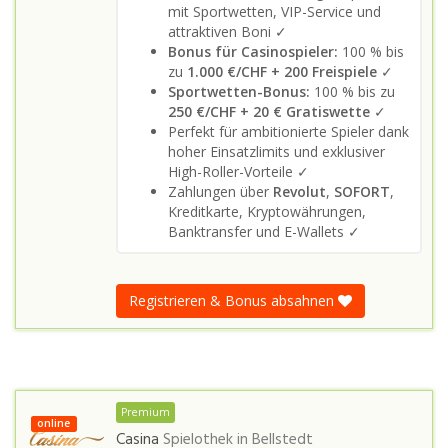
mit Sportwetten, VIP-Service und
attraktiven Boni ✓
Bonus für Casinospieler:
100 % bis
zu
1.000 €/CHF + 200 Freispiele
✓
Sportwetten-Bonus:
100 % bis zu
250 €/CHF + 20 € Gratiswette
✓
Perfekt für ambitionierte Spieler dank
hoher Einsatzlimits und exklusiver
High-Roller-Vorteile ✓
Zahlungen über
Revolut
,
SOFORT
,
Kreditkarte, Kryptowährungen,
Banktransfer und E-Wallets ✓
Registrieren & Bonus absahnen
Premium
online
Casina
Spielothek in
Bellstedt