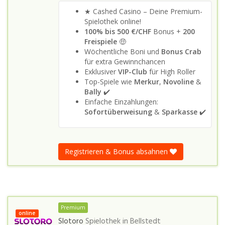
★ Cashed Casino – Deine Premium-
Spielothek online!
100% bis 500 €/CHF
Bonus +
200
Freispiele
🤑
Wöchentliche Boni und
Bonus Crab
für extra Gewinnchancen
Exklusiver
VIP-Club
für High Roller
Top-Spiele wie
Merkur
,
Novoline
&
Bally
✔️
Einfache Einzahlungen:
Sofortüberweisung
&
Sparkasse
✔️
Registrieren & Bonus absahnen
Premium
online
Slotoro
Spielothek in
Bellstedt