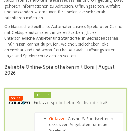
Automatenstandorte in
Bechstedtstraß
und Umgebung. Dazu
gehören Informationen zu Adressen, Öffnungszeiten, Anfahrt
und passenden Alternativen für Spieler, die sich vorab
orientieren möchten.
Ob klassische Spielhalle, Automatencasino, Spielo oder Casino
mit Geldspielautomaten, in vielen Städten gibt es
unterschiedliche Anbieter und Standorte. In
Bechstedtstraß,
Thüringen
kannst du prüfen, welche Spielotheken lokal
erreichbar sind und worauf du bei Auswahl, Öffnungszeiten,
Lage und Spielerschutz achten solltest.
Beliebte Online-Spielotheken mit Boni | August
2026
Premium
online
Golazzo
Spielothek in
Bechstedtstraß
Golazzo
: Casino & Sportwetten mit
exklusiven Angeboten für neue
Spieler ✓