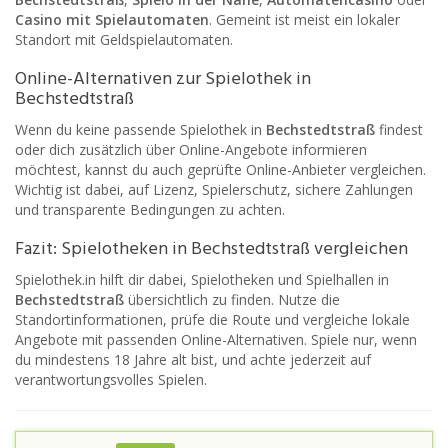
Casino mit Spielautomaten
. Gemeint ist meist ein lokaler
Standort mit Geldspielautomaten.
Online-Alternativen zur Spielothek in
Bechstedtstraß
Wenn du keine passende Spielothek in
Bechstedtstraß
findest
oder dich zusätzlich über Online-Angebote informieren
möchtest, kannst du auch geprüfte Online-Anbieter vergleichen.
Wichtig ist dabei, auf Lizenz, Spielerschutz, sichere Zahlungen
und transparente Bedingungen zu achten.
Fazit: Spielotheken in Bechstedtstraß vergleichen
Spielothek.in hilft dir dabei, Spielotheken und Spielhallen in
Bechstedtstraß
übersichtlich zu finden. Nutze die
Standortinformationen, prüfe die Route und vergleiche lokale
Angebote mit passenden Online-Alternativen. Spiele nur, wenn
du mindestens 18 Jahre alt bist, und achte jederzeit auf
verantwortungsvolles Spielen.