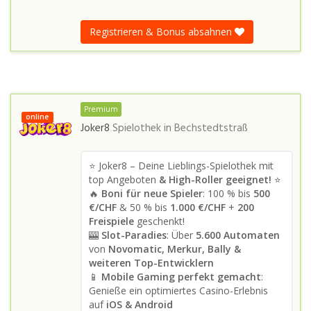
Registrieren & Bonus absahnen
Premium
online
Joker8
Spielothek in
Bechstedtstraß
⭐ Joker8 – Deine Lieblings-Spielothek mit
top Angeboten
& High-Roller geeignet!
⭐
🔥
Boni für neue Spieler
: 100 % bis
500
€/CHF
& 50 % bis
1.000 €/CHF
+
200
Freispiele
geschenkt!
🎰
Slot-Paradies
: Über
5.600 Automaten
von
Novomatic, Merkur, Bally &
weiteren Top-Entwicklern
📱
Mobile Gaming perfekt gemacht
:
Genieße ein optimiertes Casino-Erlebnis
auf
iOS & Android