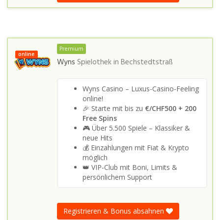
Premium
online
Wyns
Spielothek in
Bechstedtstraß
Wyns Casino – Luxus-Casino-Feeling
online!
🎉 Starte mit bis zu
€/CHF500 + 200
Free Spins
🎮 Über 5.500 Spiele – Klassiker &
neue Hits
💰 Einzahlungen mit Fiat & Krypto
möglich
👑 VIP-Club mit Boni, Limits &
persönlichem Support
Registrieren & Bonus absahnen