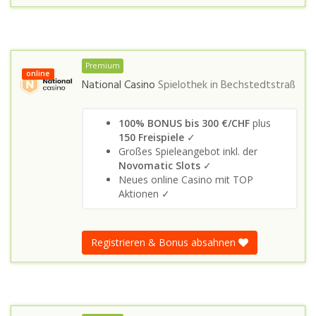
Premium
online
National Casino
Spielothek in
Bechstedtstraß
100% BONUS bis 300 €/CHF
plus
150 Freispiele
✓
Großes Spieleangebot inkl. der
Novomatic Slots
✓
Neues online Casino mit TOP
Aktionen ✓
Registrieren & Bonus absahnen