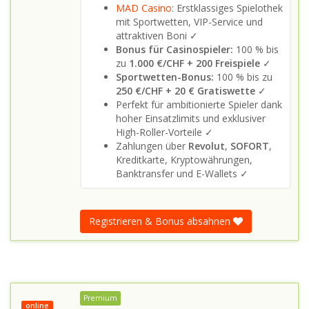
MAD Casino
: Erstklassiges Spielothek
mit Sportwetten, VIP-Service und
attraktiven Boni ✓
Bonus für Casinospieler:
100 % bis
zu
1.000 €/CHF + 200 Freispiele
✓
Sportwetten-Bonus:
100 % bis zu
250 €/CHF + 20 € Gratiswette
✓
Perfekt für ambitionierte Spieler dank
hoher Einsatzlimits und exklusiver
High-Roller-Vorteile ✓
Zahlungen über
Revolut
,
SOFORT
,
Kreditkarte, Kryptowährungen,
Banktransfer und E-Wallets ✓
Registrieren & Bonus absahnen
Premium
online