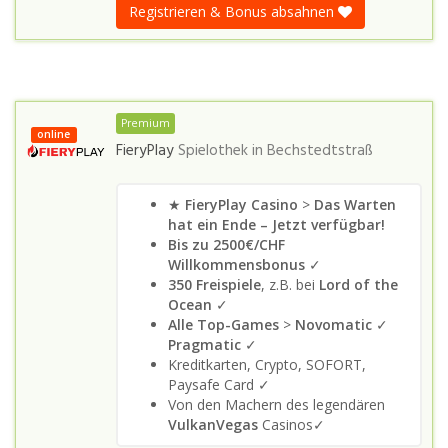
Registrieren & Bonus absahnen
Premium
online
FieryPlay
Spielothek in
Bechstedtstraß
★
FieryPlay Casino
>
Das Warten
hat ein Ende – Jetzt verfügbar!
Bis zu 2500€/CHF
Willkommensbonus
✓
350 Freispiele
, z.B. bei
Lord of the
Ocean
✓
Alle Top-Games
>
Novomatic
✓
Pragmatic
✓
Kreditkarten, Crypto, SOFORT,
Paysafe Card ✓
Von den Machern des legendären
VulkanVegas
Casinos✓