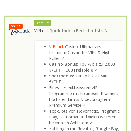
Premium
online
VIPLuck
Spielothek in
Bechstedtstraß
VIPLuck
Casino: Ultimatives
Premium-Casino für VIPs & High
Roller ✓
Casino-Bonus:
100 % bis zu
2.000
€/CHF + 300 Freispiele
✓
Sportbonus:
100 % bis zu
500
€/CHF
✓
Eines der exklusivsten VIP-
Programme mit luxuriösen Prämien,
höchsten Limits & bevorzugtem
Premium-Service ✓
Top-Slots von Novomatic, Pragmatic
Play, Gamomat und vielen weiteren
bekannten Anbietern ✓
Zahlungen mit
Revolut
,
Google Pay
,