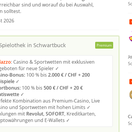
S
erreichbar sind und worauf du bei Auswahl,
 solltest.
st 2026
Spielothek in
Schwartbuck
Premium
J
lazzo
: Casino & Sportwetten mit exklusiven
S
eboten für neue Spieler ✓
sino-Bonus:
100 % bis
2.000 € / CHF + 200
ispiele
✓
ortbonus:
100 % bis
500 € / CHF + 20 €
atiswette
✓
rfekte Kombination aus Premium-Casino, Live
sino und Sportwetten mit hohen Limits ✓
hlungen mit
Revolut
,
SOFORT
, Kreditkarten,
C
yptowährungen und E-Wallets ✓
S