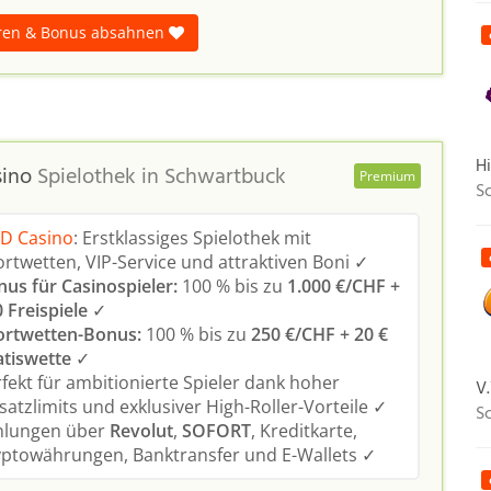
eren & Bonus absahnen
Hi
ino
Spielothek in
Schwartbuck
Premium
S
D Casino
: Erstklassiges Spielothek mit
rtwetten, VIP-Service und attraktiven Boni ✓
us für Casinospieler:
100 % bis zu
1.000 €/CHF +
 Freispiele
✓
ortwetten-Bonus:
100 % bis zu
250 €/CHF + 20 €
atiswette
✓
fekt für ambitionierte Spieler dank hoher
V
satzlimits und exklusiver High-Roller-Vorteile ✓
S
hlungen über
Revolut
,
SOFORT
, Kreditkarte,
yptowährungen, Banktransfer und E-Wallets ✓