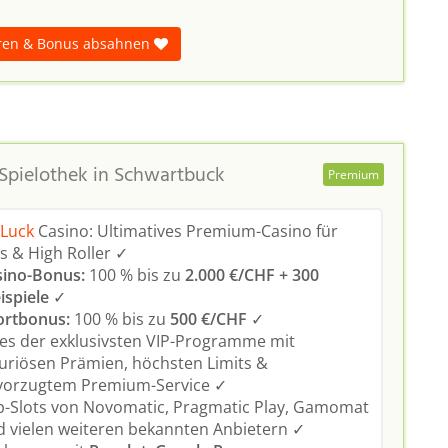
eren & Bonus absahnen
Spielothek in
Schwartbuck
Premium
PLuck
Casino: Ultimatives Premium-Casino für
s & High Roller ✓
sino-Bonus:
100 % bis zu
2.000 €/CHF + 300
ispiele
✓
ortbonus:
100 % bis zu
500 €/CHF
✓
es der exklusivsten VIP-Programme mit
uriösen Prämien, höchsten Limits &
vorzugtem Premium-Service ✓
p-Slots von Novomatic, Pragmatic Play, Gamomat
d vielen weiteren bekannten Anbietern ✓