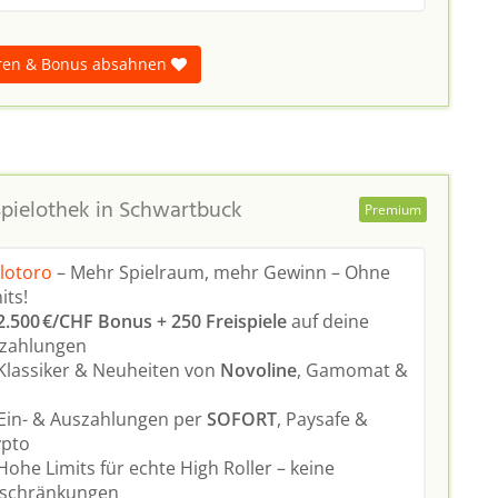
eren & Bonus absahnen
pielothek in
Schwartbuck
Premium
lotoro
– Mehr Spielraum, mehr Gewinn – Ohne
its!
2.500 €/CHF Bonus + 250 Freispiele
auf deine
nzahlungen
Klassiker & Neuheiten von
Novoline
, Gamomat &
 Ein- & Auszahlungen per
SOFORT
, Paysafe &
ypto
Hohe Limits für echte High Roller – keine
nschränkungen