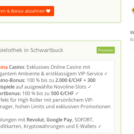
eren & Bonus absahnen
W
S
pielothek in
Schwartbuck
Premium
sina
Casino
: Exklusives Online Casino mit
egantem Ambiente & erstklassigem VIP-Service ✓
sino-Bonus:
100 % bis zu
2.000 €/CHF + 300
ispiele
auf ausgewählte Novoline-Slots ✓
ortbonus:
100 % bis zu
500 €/CHF
✓
fekt für High Roller mit persönlichem VIP-
nager, hohen Limits und exklusiven Promotionen
hlungen mit
Revolut
,
Google Pay
, SOFORT,
editkarten, Kryptowährungen und E-Wallets ✓