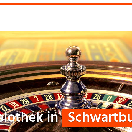
elothek in
Schwartb