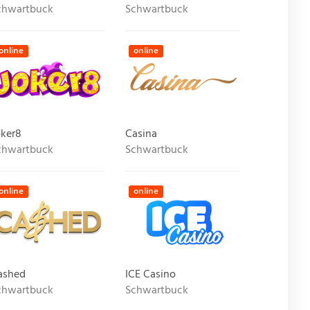
chwartbuck
Schwartbuck
online
online
oker8
Casina
chwartbuck
Schwartbuck
online
online
ashed
ICE Casino
chwartbuck
Schwartbuck