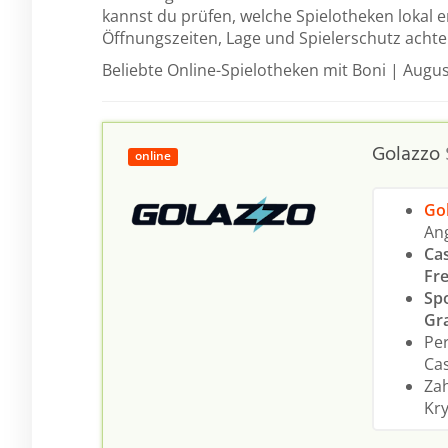
kannst du prüfen, welche Spielotheken lokal 
Öffnungszeiten, Lage und Spielerschutz achten
Beliebte Online-Spielotheken mit Boni | Augu
Golazzo
online
Go
Ang
Ca
Fre
Sp
Gr
Pe
Ca
Za
Kr