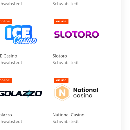
chwabstedt
Schwabstedt
online
online
CE Casino
Slotoro
chwabstedt
Schwabstedt
online
online
olazzo
National Casino
chwabstedt
Schwabstedt