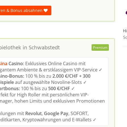
eren & Bonus absahnen
Hi
S
pielothek in
Schwabstedt
Premium
sina
Casino
: Exklusives Online Casino mit
egantem Ambiente & erstklassigem VIP-Service ✓
sino-Bonus:
100 % bis zu
2.000 €/CHF + 300
ispiele
auf ausgewählte Novoline-Slots ✓
ortbonus:
100 % bis zu
500 €/CHF
✓
fekt für High Roller mit persönlichem VIP-
nager, hohen Limits und exklusiven Promotionen
hlungen mit
Revolut
,
Google Pay
, SOFORT,
editkarten, Kryptowährungen und E-Wallets ✓