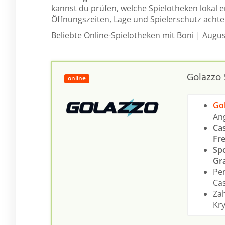
kannst du prüfen, welche Spielotheken lokal 
Öffnungszeiten, Lage und Spielerschutz achten
Beliebte Online-Spielotheken mit Boni | Augu
Golazzo
online
Go
Ang
Ca
Fre
Sp
Gr
Pe
Ca
Za
Kr