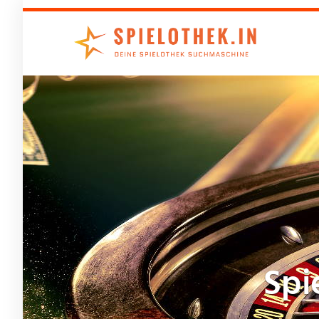
Skip
to
main
content
Spi