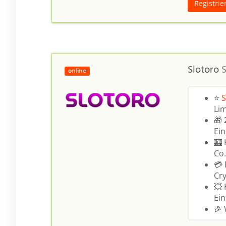
Registri
Slotoro
S
online
⭐
S
Lim
🎁
Ei
🎰 
Co.
💳
Cr
💥 
Ei
🎉