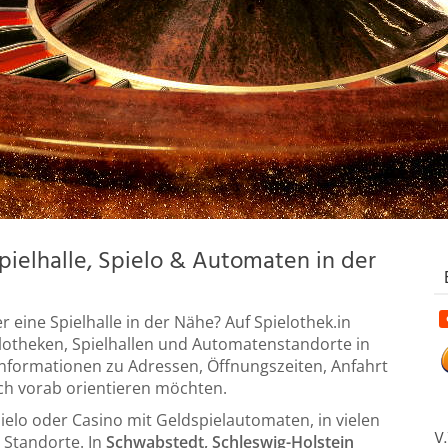
ielhalle, Spielo & Automaten in der
 eine Spielhalle in der Nähe? Auf Spielothek.in
elotheken, Spielhallen und Automatenstandorte in
ormationen zu Adressen, Öffnungszeiten, Anfahrt
ich vorab orientieren möchten.
ielo oder Casino mit Geldspielautomaten, in vielen
V
 Standorte. In
Schwabstedt, Schleswig-Holstein