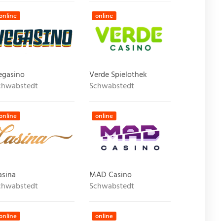
online
online
egasino
Verde Spielothek
chwabstedt
Schwabstedt
online
online
asina
MAD Casino
chwabstedt
Schwabstedt
online
online