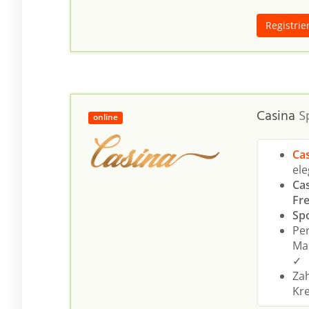
Registri
Casina
S
online
Ca
el
Ca
Fre
Sp
Per
Ma
✓
Za
Kr