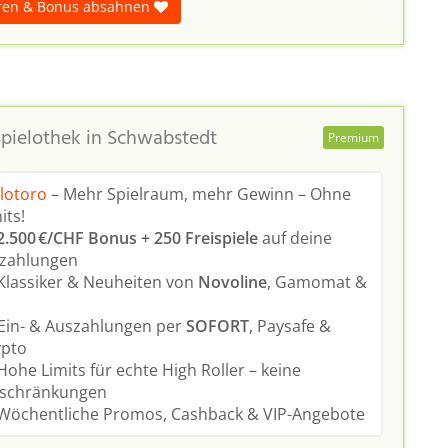
eren & Bonus absahnen
pielothek in
Schwabstedt
Premium
lotoro
– Mehr Spielraum, mehr Gewinn – Ohne
its!
2.500 €/CHF Bonus + 250 Freispiele
auf deine
nzahlungen
Klassiker & Neuheiten von
Novoline
, Gamomat &
 Ein- & Auszahlungen per
SOFORT
, Paysafe &
ypto
Hohe Limits für echte High Roller – keine
nschränkungen
 Wöchentliche Promos, Cashback & VIP-Angebote