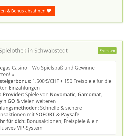
eren & Bonus absahnen
Spielothek in
Schwabstedt
Premium
Vegas Casino – Wo Spielspaß und Gewinne
ten! ⭐
steigerbonus:
1.500 €/CHF + 150 Freispiele für die
sten Einzahlungen
 Provider:
Spiele von
Novomatic
,
Gamomat
,
ay’n GO
& vielen weiteren
hlungsmethoden:
Schnelle & sichere
ansaktionen mit
SOFORT & Paysafe
r für dich:
Bonusaktionen, Freispiele & ein
lusives VIP-System