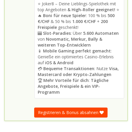
⭐ Joker8 – Deine Lieblings-Spielothek mit
top Angeboten
& High-Roller geeignet!
⭐
🔥
Boni für neue Spieler
: 100 % bis
500
€/CHF
& 50 % bis
1.000 €/CHF
+
200
Freispiele
geschenkt!
🎰
Slot-Paradies
: Über
5.600 Automaten
von
Novomatic, Merkur, Bally &
weiteren Top-Entwicklern
📱
Mobile Gaming perfekt gemacht
:
Genieße ein optimiertes Casino-Erlebnis
auf
iOS & Android
💳
Bequeme Transaktionen
: Nutze
Visa,
Mastercard oder Krypto-Zahlungen
🏆
Mehr Vorteile für dich
:
Tägliche
Angebote, Freispiele & ein VIP-
Programm
Registrieren & Bonus absahnen