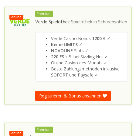
Premium
online
Verde Spielothek
Spielothek in
Schürensöhlen
Verde Casino Bonus
1200 €
✓
Keine LIMITS
✓
NOVOLINE
Slots ✓
220
FS
z.B. bei Sizzling Hot ✓
Online Casino des Monats ✓
Beste Zahlungsmethoden inklusive
SOFORT und Paysafe ✓
Registrieren & Bonus absahnen
Premium
online