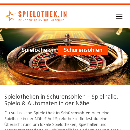
Skip
to
main
Toggl
content
navig
Spielothek in
Schürensöhlen
Spielotheken in Schürensöhlen – Spielhalle,
Spielo & Automaten in der Nähe
Du suchst eine
Spielothek in Schürensöhlen
oder eine
Spielhalle in der Nähe? Auf Spielothek.in findest du eine
Übersicht rund um lokale Spielotheken, Spielhallen und