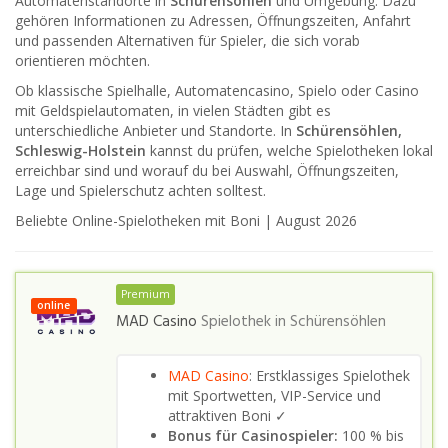
Automatenstandorte in
Schürensöhlen
und Umgebung. Dazu
gehören Informationen zu Adressen, Öffnungszeiten, Anfahrt
und passenden Alternativen für Spieler, die sich vorab
orientieren möchten.
Ob klassische Spielhalle, Automatencasino, Spielo oder Casino
mit Geldspielautomaten, in vielen Städten gibt es
unterschiedliche Anbieter und Standorte. In
Schürensöhlen,
Schleswig-Holstein
kannst du prüfen, welche Spielotheken lokal
erreichbar sind und worauf du bei Auswahl, Öffnungszeiten,
Lage und Spielerschutz achten solltest.
Beliebte Online-Spielotheken mit Boni | August 2026
Premium
online
MAD Casino
Spielothek in
Schürensöhlen
MAD Casino
: Erstklassiges Spielothek
mit Sportwetten, VIP-Service und
attraktiven Boni ✓
Bonus für Casinospieler:
100 % bis