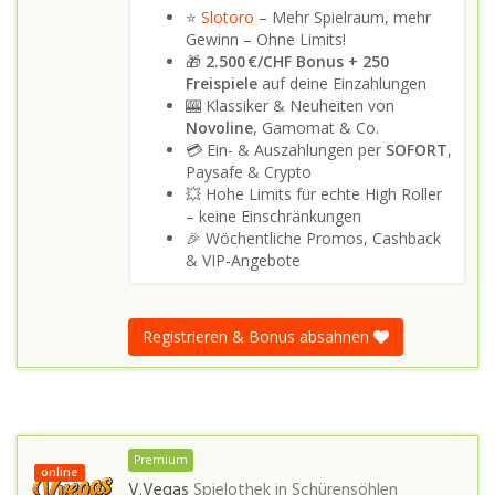
⭐
Slotoro
– Mehr Spielraum, mehr
Gewinn – Ohne Limits!
🎁
2.500 €/CHF Bonus + 250
Freispiele
auf deine Einzahlungen
🎰 Klassiker & Neuheiten von
Novoline
, Gamomat & Co.
💳 Ein- & Auszahlungen per
SOFORT
,
Paysafe & Crypto
💥 Hohe Limits für echte High Roller
– keine Einschränkungen
🎉 Wöchentliche Promos, Cashback
& VIP-Angebote
Registrieren & Bonus absahnen
Premium
online
V.Vegas
Spielothek in
Schürensöhlen