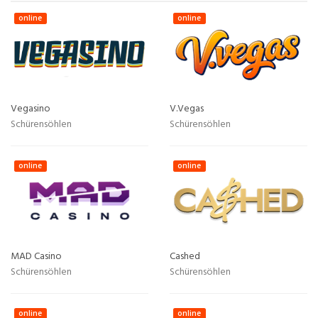
online
online
Vegasino
V.Vegas
Schürensöhlen
Schürensöhlen
online
online
MAD Casino
Cashed
Schürensöhlen
Schürensöhlen
online
online