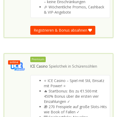
– keine Einschränkungen
🎉 Wöchentliche Promos, Cashback
& VIP-Angebote
Registrieren & Bonus absahnen
Premium
online
ICE Casino
Spielothek in
Schürensöhlen
⭐ ICE Casino – Spiel mit Stil, Einsatz
mit Power! ⭐
🔥 Startbonus: Bis zu €1.500 mit
450% Bonus über die ersten vier
Einzahlungen ✓
🎁 270 Freispiele auf große Slots‑Hits
wie Book of Fallen ✓