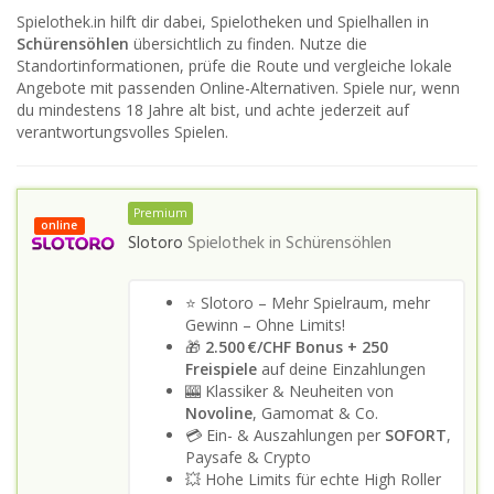
Spielothek.in hilft dir dabei, Spielotheken und Spielhallen in
Schürensöhlen
übersichtlich zu finden. Nutze die
Standortinformationen, prüfe die Route und vergleiche lokale
Angebote mit passenden Online-Alternativen. Spiele nur, wenn
du mindestens 18 Jahre alt bist, und achte jederzeit auf
verantwortungsvolles Spielen.
Premium
online
Slotoro
Spielothek in
Schürensöhlen
⭐ Slotoro – Mehr Spielraum, mehr
Gewinn – Ohne Limits!
🎁
2.500 €/CHF Bonus + 250
Freispiele
auf deine Einzahlungen
🎰 Klassiker & Neuheiten von
Novoline
, Gamomat & Co.
💳 Ein- & Auszahlungen per
SOFORT
,
Paysafe & Crypto
💥 Hohe Limits für echte High Roller