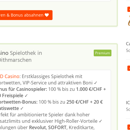
eren & Bonus absahnen
C
S
ino
Spielothek in
Premium
Dithmarschen
D Casino
: Erstklassiges Spielothek mit
rtwetten, VIP-Service und attraktiven Boni ✓
us für Casinospieler:
100 % bis zu
1.000 €/CHF +
 Freispiele
✓
ortwetten-Bonus:
100 % bis zu
250 €/CHF + 20 €
I
atiswette
✓
S
fekt für ambitionierte Spieler dank hoher
satzlimits und exklusiver High-Roller-Vorteile ✓
hlungen über
Revolut
,
SOFORT
, Kreditkarte,