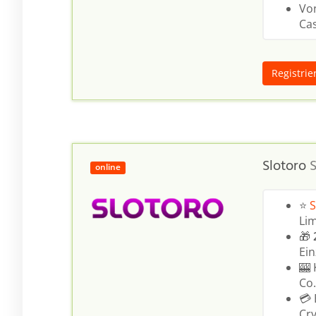
Vo
Ca
Registri
Slotoro
S
online
⭐
S
Lim
🎁
Ei
🎰 
Co.
💳
Cr