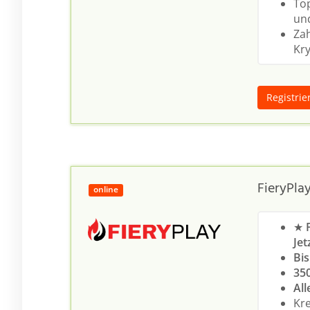
To
un
Za
Kr
Registri
FieryPla
online
★
Jet
Bi
350
Al
Kre