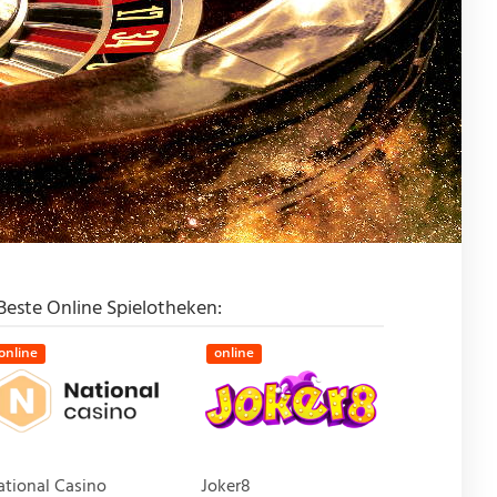
Beste Online Spielotheken:
online
online
ational Casino
Joker8