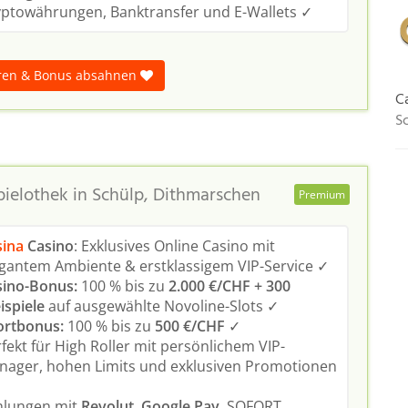
yptowährungen, Banktransfer und E-Wallets ✓
eren & Bonus absahnen
C
S
pielothek in
Schülp, Dithmarschen
Premium
sina
Casino
: Exklusives Online Casino mit
egantem Ambiente & erstklassigem VIP-Service ✓
sino-Bonus:
100 % bis zu
2.000 €/CHF + 300
ispiele
auf ausgewählte Novoline-Slots ✓
ortbonus:
100 % bis zu
500 €/CHF
✓
fekt für High Roller mit persönlichem VIP-
nager, hohen Limits und exklusiven Promotionen
hlungen mit
Revolut
,
Google Pay
, SOFORT,