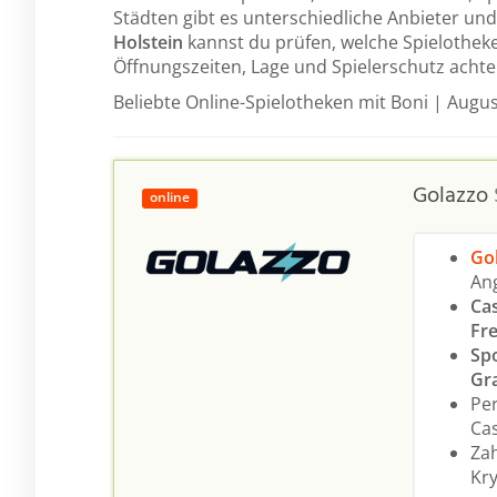
Städten gibt es unterschiedliche Anbieter und
Holstein
kannst du prüfen, welche Spielotheke
Öffnungszeiten, Lage und Spielerschutz achten
Beliebte Online-Spielotheken mit Boni | Augu
Golazzo
online
Go
Ang
Ca
Fre
Sp
Gr
Pe
Ca
Za
Kr