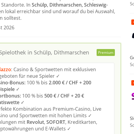
S
 Standorte. In
Schülp, Dithmarschen, Schleswig-
n lokal erreichbar sind und worauf du bei Auswahl,
 solltest.
st 2026
Spielothek in
Schülp, Dithmarschen
Premium
G
S
lazzo
: Casino & Sportwetten mit exklusiven
eboten für neue Spieler ✓
sino-Bonus:
100 % bis
2.000 € / CHF + 200
ispiele
✓
ortbonus:
100 % bis
500 € / CHF + 20 €
atiswette
✓
rfekte Kombination aus Premium-Casino, Live
sino und Sportwetten mit hohen Limits ✓
S
hlungen mit
Revolut
,
SOFORT
, Kreditkarten,
S
yptowährungen und E-Wallets ✓