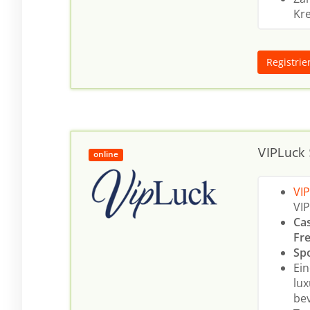
Kr
Registri
VIPLuck
online
VI
VIP
Ca
Fre
Sp
Ein
lux
be