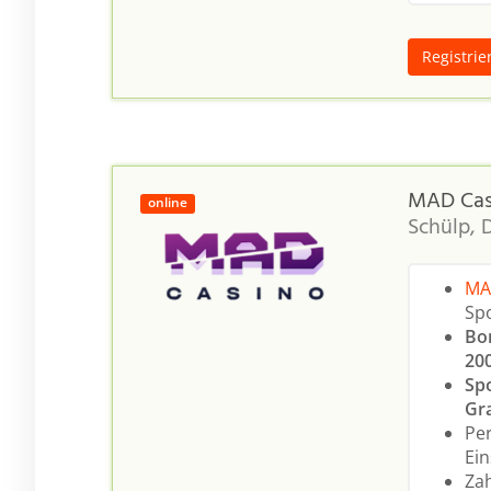
Registri
MAD Cas
online
Schülp, 
MA
Spo
Bon
200
Sp
Gr
Per
Ein
Za