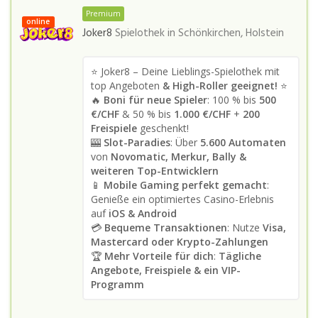
Premium
online
Joker8
Spielothek in
Schönkirchen, Holstein
⭐ Joker8 – Deine Lieblings-Spielothek mit
top Angeboten
& High-Roller geeignet!
⭐
🔥
Boni für neue Spieler
: 100 % bis
500
€/CHF
& 50 % bis
1.000 €/CHF
+
200
Freispiele
geschenkt!
🎰
Slot-Paradies
: Über
5.600 Automaten
von
Novomatic, Merkur, Bally &
weiteren Top-Entwicklern
📱
Mobile Gaming perfekt gemacht
:
Genieße ein optimiertes Casino-Erlebnis
auf
iOS & Android
💳
Bequeme Transaktionen
: Nutze
Visa,
Mastercard oder Krypto-Zahlungen
🏆
Mehr Vorteile für dich
:
Tägliche
Angebote, Freispiele & ein VIP-
Programm