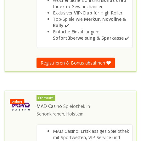
Wöchentliche Boni und
Bonus Crab
für extra Gewinnchancen
Exklusiver
VIP-Club
für High Roller
Top-Spiele wie
Merkur
,
Novoline
&
Bally
✔️
Einfache Einzahlungen:
Sofortüberweisung
&
Sparkasse
✔️
Registrieren & Bonus absahnen
Premium
online
MAD Casino
Spielothek in
Schönkirchen, Holstein
MAD Casino: Erstklassiges Spielothek
mit Sportwetten, VIP-Service und