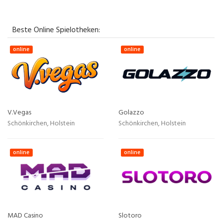
Beste Online Spielotheken:
online
online
V.Vegas
Golazzo
Schönkirchen, Holstein
Schönkirchen, Holstein
online
online
MAD Casino
Slotoro