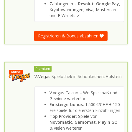
Zahlungen mit
Revolut
,
Google Pay
,
Kryptowährungen, Visa, Mastercard
und E-Wallets ✓
Registrieren & Bonus absahnen
Premium
online
V.Vegas
Spielothek in
Schönkirchen, Holstein
V.Vegas Casino – Wo Spielspaß und
Gewinne warten! ⭐
Einsteigerbonus:
1.500 €/CHF + 150
Freispiele für die ersten Einzahlungen
Top Provider:
Spiele von
Novomatic
,
Gamomat
,
Play’n GO
& vielen weiteren