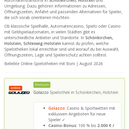
Automatenstandorte in
Schönkirchen, Holstein
und
Umgebung. Dazu gehören Informationen zu Adressen,
Öffnungszeiten, Anfahrt und passenden Alternativen für Spieler,
die sich vorab orientieren möchten.
Ob klassische Spielhalle, Automatencasino, Spielo oder Casino
mit Geldspielautomaten, in vielen Städten gibt es
unterschiedliche Anbieter und Standorte. In
Schönkirchen,
Holstein, Schleswig-Holstein
kannst du prüfen, welche
Spielotheken lokal erreichbar sind und worauf du bei Auswahl,
Öffnungszeiten, Lage und Spielerschutz achten solltest.
Beliebte Online-Spielotheken mit Boni | August 2026
Premium
online
Golazzo
Spielothek in
Schönkirchen, Holstein
Golazzo
: Casino & Sportwetten mit
exklusiven Angeboten für neue
Spieler ✓
Casino-Bonus:
100 % bis
2.000 € /