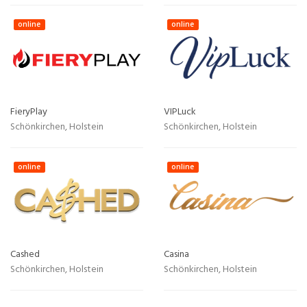
online
online
FieryPlay
VIPLuck
Schönkirchen, Holstein
Schönkirchen, Holstein
online
online
Cashed
Casina
Schönkirchen, Holstein
Schönkirchen, Holstein