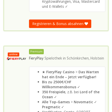
Kryptowährungen, Visa, Mastercard
und E-Wallets ✓
Registrieren & Bonus absahnen
Premium
online
FieryPlay
Spielothek in
Schönkirchen, Holstein
★
FieryPlay Casino
>
Das Warten
hat ein Ende – Jetzt verfügbar!
Bis zu 2500€/CHF
Willkommensbonus
✓
350 Freispiele
, z.B. bei
Lord of the
Ocean
✓
Alle Top-Games
>
Novomatic
✓
Pragmatic
✓
Kreditkarten, Crypto, SOFORT,