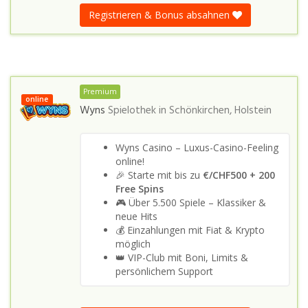
Registrieren & Bonus absahnen
Premium
online
Wyns
Spielothek in
Schönkirchen, Holstein
Wyns Casino – Luxus-Casino-Feeling
online!
🎉 Starte mit bis zu
€/CHF500 + 200
Free Spins
🎮 Über 5.500 Spiele – Klassiker &
neue Hits
💰 Einzahlungen mit Fiat & Krypto
möglich
👑 VIP-Club mit Boni, Limits &
persönlichem Support