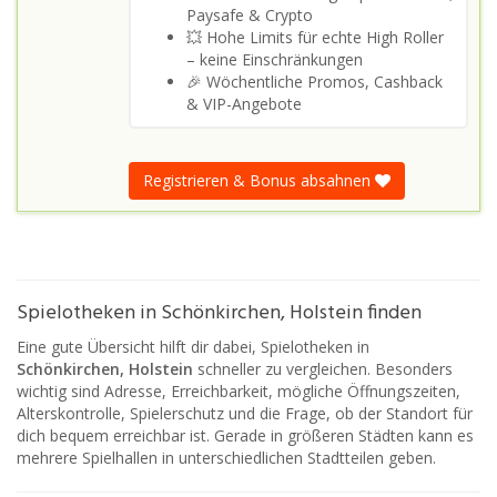
Paysafe & Crypto
💥 Hohe Limits für echte High Roller
– keine Einschränkungen
🎉 Wöchentliche Promos, Cashback
& VIP-Angebote
Registrieren & Bonus absahnen
Spielotheken in Schönkirchen, Holstein finden
Eine gute Übersicht hilft dir dabei, Spielotheken in
Schönkirchen, Holstein
schneller zu vergleichen. Besonders
wichtig sind Adresse, Erreichbarkeit, mögliche Öffnungszeiten,
Alterskontrolle, Spielerschutz und die Frage, ob der Standort für
dich bequem erreichbar ist. Gerade in größeren Städten kann es
mehrere Spielhallen in unterschiedlichen Stadtteilen geben.