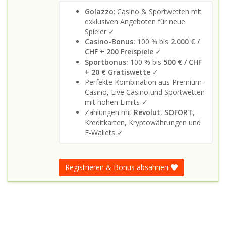
Golazzo
: Casino & Sportwetten mit
exklusiven Angeboten für neue
Spieler ✓
Casino-Bonus:
100 % bis
2.000 € /
CHF + 200 Freispiele
✓
Sportbonus:
100 % bis
500 € / CHF
+ 20 € Gratiswette
✓
Perfekte Kombination aus Premium-
Casino, Live Casino und Sportwetten
mit hohen Limits ✓
Zahlungen mit
Revolut
,
SOFORT
,
Kreditkarten, Kryptowährungen und
E-Wallets ✓
Registrieren & Bonus absahnen