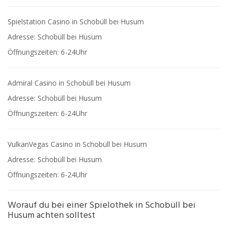
Spielstation Casino in Schobüll bei Husum
Adresse: Schobüll bei Husum
Öffnungszeiten: 6-24Uhr
Admiral Casino in Schobüll bei Husum
Adresse: Schobüll bei Husum
Öffnungszeiten: 6-24Uhr
VulkanVegas Casino in Schobüll bei Husum
Adresse: Schobüll bei Husum
Öffnungszeiten: 6-24Uhr
Worauf du bei einer Spielothek in Schobüll bei
Husum achten solltest