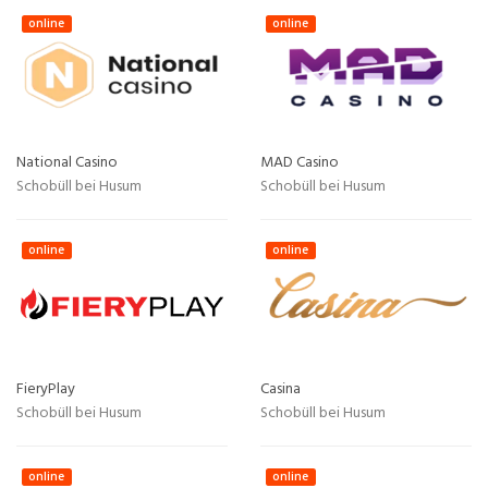
online
online
National Casino
MAD Casino
Schobüll bei Husum
Schobüll bei Husum
online
online
FieryPlay
Casina
Schobüll bei Husum
Schobüll bei Husum
online
online