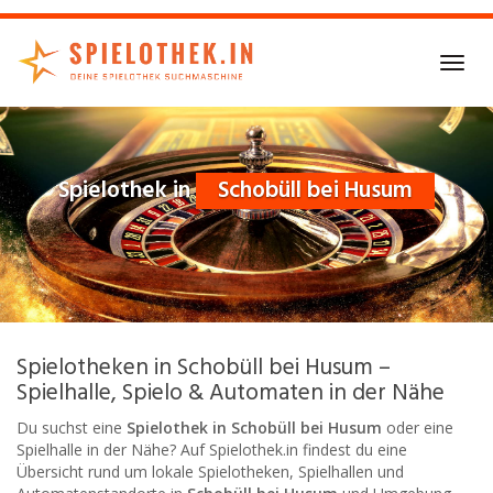
Skip
to
main
Toggl
content
navig
Spielothek in
Schobüll bei Husum
Spielotheken in Schobüll bei Husum –
Spielhalle, Spielo & Automaten in der Nähe
Du suchst eine
Spielothek in Schobüll bei Husum
oder eine
Spielhalle in der Nähe? Auf Spielothek.in findest du eine
Übersicht rund um lokale Spielotheken, Spielhallen und