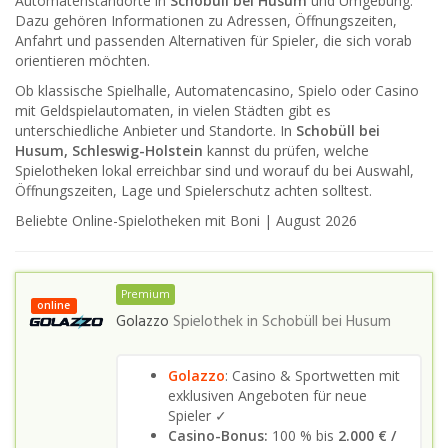
Automatenstandorte in
Schobüll bei Husum
und Umgebung.
Dazu gehören Informationen zu Adressen, Öffnungszeiten,
Anfahrt und passenden Alternativen für Spieler, die sich vorab
orientieren möchten.
Ob klassische Spielhalle, Automatencasino, Spielo oder Casino
mit Geldspielautomaten, in vielen Städten gibt es
unterschiedliche Anbieter und Standorte. In
Schobüll bei
Husum, Schleswig-Holstein
kannst du prüfen, welche
Spielotheken lokal erreichbar sind und worauf du bei Auswahl,
Öffnungszeiten, Lage und Spielerschutz achten solltest.
Beliebte Online-Spielotheken mit Boni | August 2026
Premium
online
Golazzo
Spielothek in
Schobüll bei Husum
Golazzo
: Casino & Sportwetten mit
exklusiven Angeboten für neue
Spieler ✓
Casino-Bonus:
100 % bis
2.000 € /