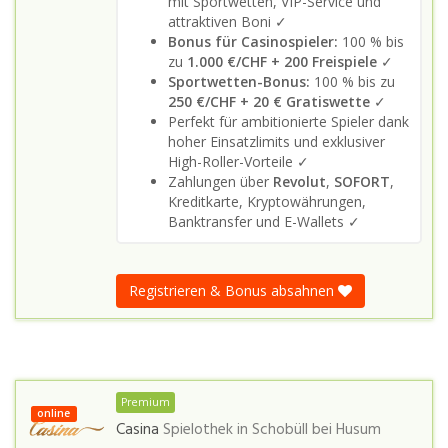
mit Sportwetten, VIP-Service und
attraktiven Boni ✓
Bonus für Casinospieler:
100 % bis
zu
1.000 €/CHF + 200 Freispiele
✓
Sportwetten-Bonus:
100 % bis zu
250 €/CHF + 20 € Gratiswette
✓
Perfekt für ambitionierte Spieler dank
hoher Einsatzlimits und exklusiver
High-Roller-Vorteile ✓
Zahlungen über
Revolut
,
SOFORT
,
Kreditkarte, Kryptowährungen,
Banktransfer und E-Wallets ✓
Registrieren & Bonus absahnen
Premium
online
Casina
Spielothek in
Schobüll bei Husum