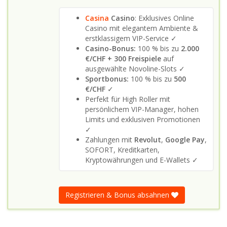
Casina
Casino
: Exklusives Online
Casino mit elegantem Ambiente &
erstklassigem VIP-Service ✓
Casino-Bonus:
100 % bis zu
2.000
€/CHF + 300 Freispiele
auf
ausgewählte Novoline-Slots ✓
Sportbonus:
100 % bis zu
500
€/CHF
✓
Perfekt für High Roller mit
persönlichem VIP-Manager, hohen
Limits und exklusiven Promotionen
✓
Zahlungen mit
Revolut
,
Google Pay
,
SOFORT, Kreditkarten,
Kryptowährungen und E-Wallets ✓
Registrieren & Bonus absahnen