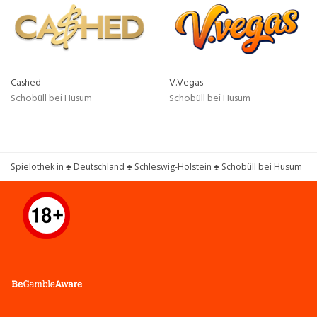
Cashed
V.Vegas
Schobüll bei Husum
Schobüll bei Husum
Spielothek in
♣
Deutschland
♣
Schleswig-Holstein
♣
Schobüll bei Husum