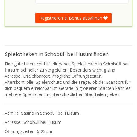
Registrieren & Bonus absahnen
Spielotheken in Schobüll bei Husum finden
Eine gute Übersicht hilft dir dabei, Spielotheken in
Schobüll bei
Husum
schneller zu vergleichen. Besonders wichtig sind
Adresse, Erreichbarkeit, mögliche Öffnungszeiten,
Alterskontrolle, Spielerschutz und die Frage, ob der Standort für
dich bequem erreichbar ist. Gerade in größeren Städten kann es
mehrere Spielhallen in unterschiedlichen Stadtteilen geben.
Admiral Casino in Schobüll bei Husum
Adresse: Schobüll bei Husum
Öffnungszeiten: 6-23Uhr