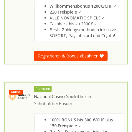
Willkommensbonus 1200€/CHF
✓
220 Freispiele
✓
ALLE
NOVOMATIC
SPIELE ✓
Cashback bis zu 2000€ ✓
Beste Zahlungsmethoden inklusive
SOFORT, Paysafecard und Crypto!
Registrieren & Bonus absahnen
Premium
online
National Casino
Spielothek in
Schobüll bei Husum
100% BONUS bis 300 €/CHF
plus
150 Freispiele
✓
Großes Spieleangebot inkl. der