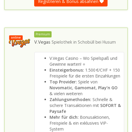
Registrieren & Bonus absahnen
Premium
online
V.Vegas
Spielothek in
Schobüll bei Husum
V.Vegas Casino – Wo Spielspaß und
Gewinne warten! ⭐
Einsteigerbonus:
1.500 €/CHF + 150
Freispiele für die ersten Einzahlungen
Top Provider:
Spiele von
Novomatic
,
Gamomat
,
Play’n GO
& vielen weiteren
Zahlungsmethoden:
Schnelle &
sichere Transaktionen mit
SOFORT &
Paysafe
Mehr für dich:
Bonusaktionen,
Freispiele & ein exklusives VIP-
System