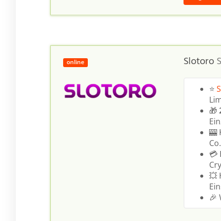
Slotoro
S
online
⭐
S
Lim
🎁
Ei
🎰 
Co.
💳
Cr
💥 
Ei
🎉