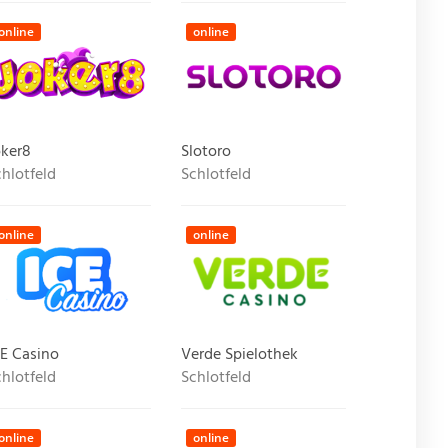
online
online
oker8
Slotoro
hlotfeld
Schlotfeld
online
online
CE Casino
Verde Spielothek
hlotfeld
Schlotfeld
online
online