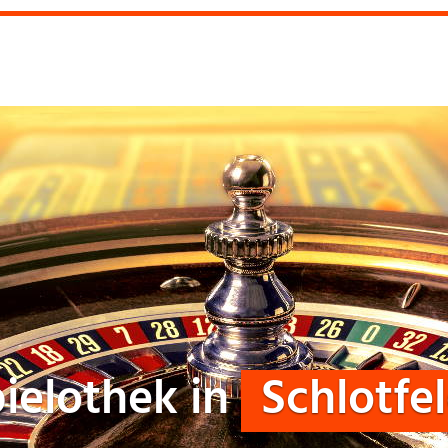
ielothek in
Schlotfe