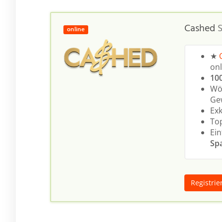
Cashed
S
online
★
onl
10
Wö
Ge
Exk
Top
Ei
Sp
Registri