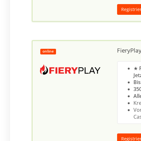
Registri
FieryPla
online
★
Jet
Bi
350
Al
Kre
Vo
Ca
Registri