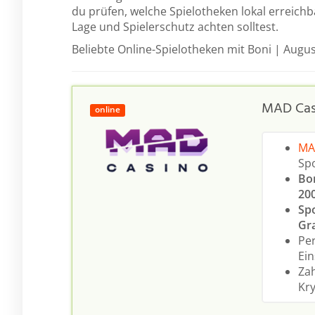
du prüfen, welche Spielotheken lokal erreich
Lage und Spielerschutz achten solltest.
Beliebte Online-Spielotheken mit Boni | Augu
MAD Cas
online
MA
Spo
Bon
200
Sp
Gr
Per
Ein
Za
Kr