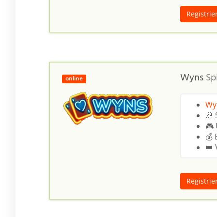
Registri
Wyns
Sp
online
Wy
🎉 
🎮 
💰 
👑 
Registri