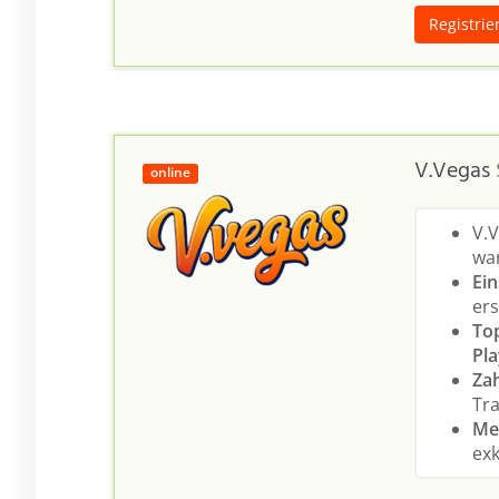
Registri
V.Vegas
online
V.
war
Ein
er
Top
Pl
Za
Tr
Meh
exk