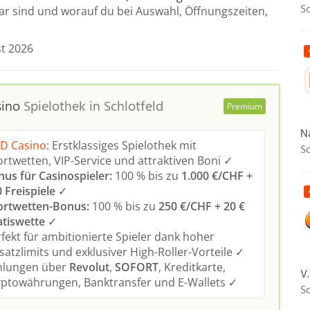
Sc
bar sind und worauf du bei Auswahl, Öffnungszeiten,
st 2026
ino
Spielothek in
Schlotfeld
Premium
N
D Casino
: Erstklassiges Spielothek mit
Sc
rtwetten, VIP-Service und attraktiven Boni ✓
us für Casinospieler:
100 % bis zu
1.000 €/CHF +
 Freispiele
✓
ortwetten-Bonus:
100 % bis zu
250 €/CHF + 20 €
atiswette
✓
fekt für ambitionierte Spieler dank hoher
satzlimits und exklusiver High-Roller-Vorteile ✓
hlungen über
Revolut
,
SOFORT
, Kreditkarte,
V
yptowährungen, Banktransfer und E-Wallets ✓
Sc