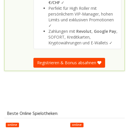
€/CHF
✓
Perfekt für High Roller mit
persönlichem VIP-Manager, hohen
Limits und exklusiven Promotionen
✓
Zahlungen mit
Revolut
,
Google Pay
,
SOFORT, Kreditkarten,
Kryptowährungen und E-Wallets ✓
Registrieren & Bonus absahnen
Beste Online Spielotheken:
online
online