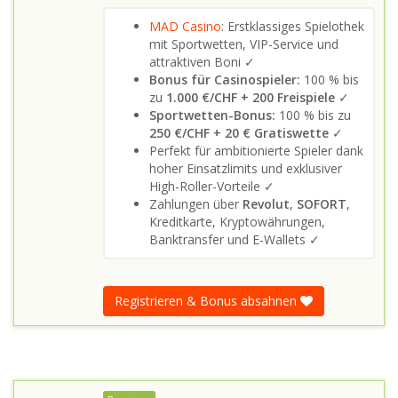
MAD Casino
: Erstklassiges Spielothek
mit Sportwetten, VIP-Service und
attraktiven Boni ✓
Bonus für Casinospieler:
100 % bis
zu
1.000 €/CHF + 200 Freispiele
✓
Sportwetten-Bonus:
100 % bis zu
250 €/CHF + 20 € Gratiswette
✓
Perfekt für ambitionierte Spieler dank
hoher Einsatzlimits und exklusiver
High-Roller-Vorteile ✓
Zahlungen über
Revolut
,
SOFORT
,
Kreditkarte, Kryptowährungen,
Banktransfer und E-Wallets ✓
Registrieren & Bonus absahnen