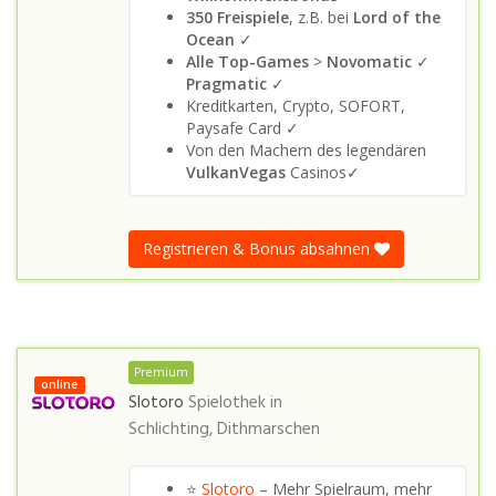
350 Freispiele
, z.B. bei
Lord of the
Ocean
✓
Alle Top-Games
>
Novomatic
✓
Pragmatic
✓
Kreditkarten, Crypto, SOFORT,
Paysafe Card ✓
Von den Machern des legendären
VulkanVegas
Casinos✓
Registrieren & Bonus absahnen
Premium
online
Slotoro
Spielothek in
Schlichting, Dithmarschen
⭐
Slotoro
– Mehr Spielraum, mehr