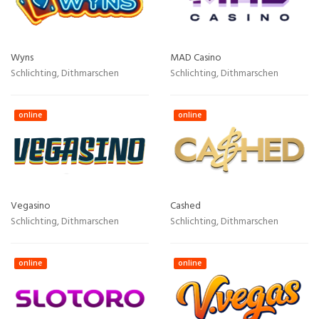
Wyns
MAD Casino
Schlichting, Dithmarschen
Schlichting, Dithmarschen
online
online
Vegasino
Cashed
Schlichting, Dithmarschen
Schlichting, Dithmarschen
online
online