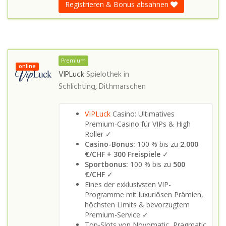
Registrieren & Bonus absahnen
Premium
online
VIPLuck
Spielothek in
Schlichting, Dithmarschen
VIPLuck
Casino: Ultimatives
Premium-Casino für VIPs & High
Roller ✓
Casino-Bonus:
100 % bis zu
2.000
€/CHF + 300 Freispiele
✓
Sportbonus:
100 % bis zu
500
€/CHF
✓
Eines der exklusivsten VIP-
Programme mit luxuriösen Prämien,
höchsten Limits & bevorzugtem
Premium-Service ✓
Top-Slots von Novomatic, Pragmatic