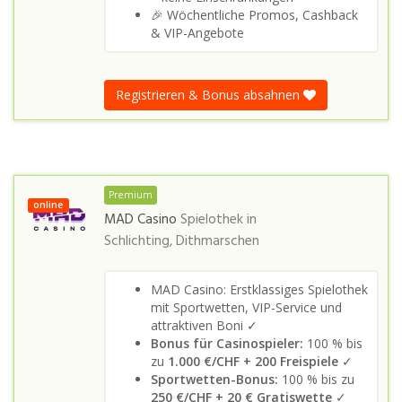
🎉 Wöchentliche Promos, Cashback
& VIP-Angebote
Registrieren & Bonus absahnen
Premium
online
MAD Casino
Spielothek in
Schlichting, Dithmarschen
MAD Casino: Erstklassiges Spielothek
mit Sportwetten, VIP-Service und
attraktiven Boni ✓
Bonus für Casinospieler:
100 % bis
zu
1.000 €/CHF + 200 Freispiele
✓
Sportwetten-Bonus:
100 % bis zu
250 €/CHF + 20 € Gratiswette
✓