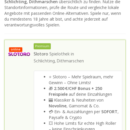
Schlichting, Dithmarschen
übersichtlich zu finden. Nutze die
Standortinformationen, prüfe die Route und vergleiche lokale
Angebote mit passenden Online-Alternativen. Spiele nur, wenn
du mindestens 18 Jahre alt bist, und achte jederzeit auf
verantwortungsvolles Spielen.
Premium
online
Slotoro
Spielothek in
Schlichting, Dithmarschen
⭐ Slotoro – Mehr Spielraum, mehr
Gewinn – Ohne Limits!
🎁
2.500 €/CHF Bonus + 250
Freispiele
auf deine Einzahlungen
🎰 Klassiker & Neuheiten von
Novoline
, Gamomat & Co.
💳 Ein- & Auszahlungen per
SOFORT
,
Paysafe & Crypto
💥 Hohe Limits für echte High Roller
– keine Einschränkungen