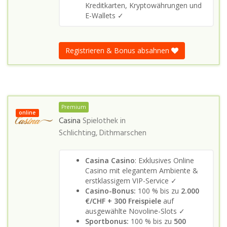
Kreditkarten, Kryptowährungen und
E-Wallets ✓
Registrieren & Bonus absahnen
Premium
online
Casina
Spielothek in
Schlichting, Dithmarschen
Casina Casino
: Exklusives Online
Casino mit elegantem Ambiente &
erstklassigem VIP-Service ✓
Casino-Bonus:
100 % bis zu
2.000
€/CHF + 300 Freispiele
auf
ausgewählte Novoline-Slots ✓
Sportbonus:
100 % bis zu
500