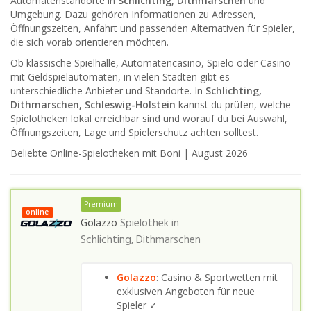
Automatenstandorte in
Schlichting, Dithmarschen
und
Umgebung. Dazu gehören Informationen zu Adressen,
Öffnungszeiten, Anfahrt und passenden Alternativen für Spieler,
die sich vorab orientieren möchten.
Ob klassische Spielhalle, Automatencasino, Spielo oder Casino
mit Geldspielautomaten, in vielen Städten gibt es
unterschiedliche Anbieter und Standorte. In
Schlichting,
Dithmarschen, Schleswig-Holstein
kannst du prüfen, welche
Spielotheken lokal erreichbar sind und worauf du bei Auswahl,
Öffnungszeiten, Lage und Spielerschutz achten solltest.
Beliebte Online-Spielotheken mit Boni | August 2026
Premium
online
Golazzo
Spielothek in
Schlichting, Dithmarschen
Golazzo
: Casino & Sportwetten mit
exklusiven Angeboten für neue
Spieler ✓