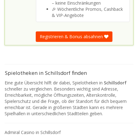
– keine Einschränkungen
🎉 Wöchentliche Promos, Cashback
& VIP-Angebote
Registrieren & Bonus absahnen
Spielotheken in Schillsdorf finden
Eine gute Übersicht hilft dir dabei, Spielotheken in
Schillsdorf
schneller zu vergleichen. Besonders wichtig sind Adresse,
Erreichbarkeit, mögliche Öffnungszeiten, Alterskontrolle,
Spielerschutz und die Frage, ob der Standort für dich bequem
erreichbar ist. Gerade in größeren Städten kann es mehrere
Spielhallen in unterschiedlichen Stadtteilen geben.
Admiral Casino in Schillsdorf