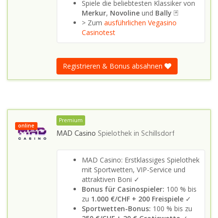
Spiele die beliebtesten Klassiker von
Merkur
,
Novoline
und
Bally
🃏
> Zum
ausführlichen Vegasino
Casinotest
Registrieren & Bonus absahnen
Premium
online
MAD Casino
Spielothek in
Schillsdorf
MAD Casino: Erstklassiges Spielothek
mit Sportwetten, VIP-Service und
attraktiven Boni ✓
Bonus für Casinospieler:
100 % bis
zu
1.000 €/CHF + 200 Freispiele
✓
Sportwetten-Bonus:
100 % bis zu