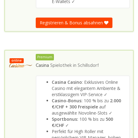
E-Wallets ✓
Registrieren & Bonus absahnen
Premium
online
Casina
Spielothek in
Schillsdorf
Casina Casino
: Exklusives Online
Casino mit elegantem Ambiente &
erstklassigem VIP-Service ✓
Casino-Bonus:
100 % bis zu
2.000
€/CHF + 300 Freispiele
auf
ausgewählte Novoline-Slots ✓
Sportbonus:
100 % bis zu
500
€/CHF
✓
Perfekt für High Roller mit
persönlichem VIP-Manager, hohen