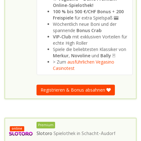
Online-Spielothek!
100 % bis 500 €/CHF Bonus
+
200
Freispiele
für extra Spielspaß 🎰
Wöchentlich neue Boni und der
spannende
Bonus Crab
VIP-Club
mit exklusiven Vorteilen für
echte High Roller
Spiele die beliebtesten Klassiker von
Merkur
,
Novoline
und
Bally
🃏
> Zum
ausführlichen Vegasino
Casinotest
Registrieren & Bonus absahnen
Premium
online
Slotoro
Spielothek in
Schacht-Audorf