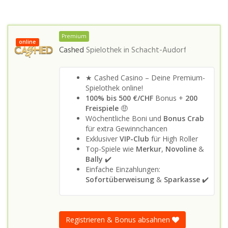
Premium
online
Cashed
Spielothek in
Schacht-Audorf
★ Cashed Casino – Deine Premium-
Spielothek online!
100% bis 500 €/CHF
Bonus +
200
Freispiele
🤑
Wöchentliche Boni und
Bonus Crab
für extra Gewinnchancen
Exklusiver
VIP-Club
für High Roller
Top-Spiele wie
Merkur
,
Novoline
&
Bally
✔️
Einfache Einzahlungen:
Sofortüberweisung
&
Sparkasse
✔️
Registrieren & Bonus absahnen