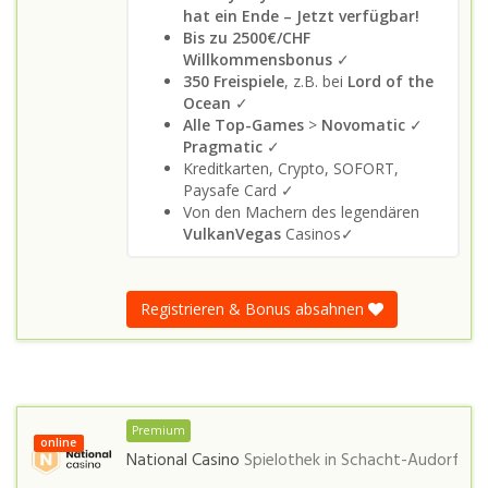
hat ein Ende – Jetzt verfügbar!
Bis zu 2500€/CHF
Willkommensbonus
✓
350 Freispiele
, z.B. bei
Lord of the
Ocean
✓
Alle Top-Games
>
Novomatic
✓
Pragmatic
✓
Kreditkarten, Crypto, SOFORT,
Paysafe Card ✓
Von den Machern des legendären
VulkanVegas
Casinos✓
Registrieren & Bonus absahnen
Premium
online
National Casino
Spielothek in
Schacht-Audorf