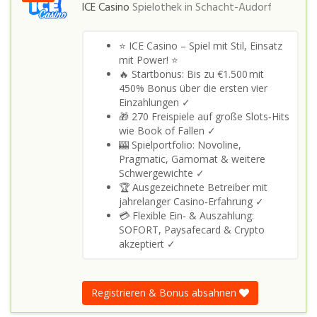
ICE Casino
Spielothek in
Schacht-Audorf
⭐ ICE Casino – Spiel mit Stil, Einsatz
mit Power! ⭐
🔥 Startbonus: Bis zu €1.500 mit
450% Bonus über die ersten vier
Einzahlungen ✓
🎁 270 Freispiele auf große Slots‑Hits
wie Book of Fallen ✓
🎰 Spielportfolio: Novoline,
Pragmatic, Gamomat & weitere
Schwergewichte ✓
🏆 Ausgezeichnete Betreiber mit
jahrelanger Casino‑Erfahrung ✓
💳 Flexible Ein‑ & Auszahlung:
SOFORT, Paysafecard & Crypto
akzeptiert ✓
Registrieren & Bonus absahnen