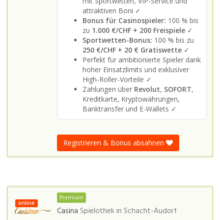
mit Sportwetten, VIP-Service und
attraktiven Boni ✓
Bonus für Casinospieler:
100 % bis
zu
1.000 €/CHF + 200 Freispiele
✓
Sportwetten-Bonus:
100 % bis zu
250 €/CHF + 20 € Gratiswette
✓
Perfekt für ambitionierte Spieler dank
hoher Einsatzlimits und exklusiver
High-Roller-Vorteile ✓
Zahlungen über
Revolut
,
SOFORT
,
Kreditkarte, Kryptowährungen,
Banktransfer und E-Wallets ✓
Registrieren & Bonus absahnen
Premium
online
Casina
Spielothek in
Schacht-Audorf