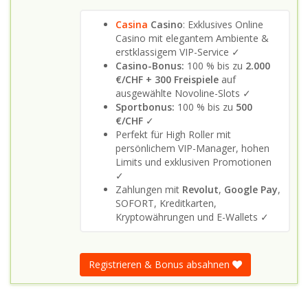
Casina
Casino
: Exklusives Online
Casino mit elegantem Ambiente &
erstklassigem VIP-Service ✓
Casino-Bonus:
100 % bis zu
2.000
€/CHF + 300 Freispiele
auf
ausgewählte Novoline-Slots ✓
Sportbonus:
100 % bis zu
500
€/CHF
✓
Perfekt für High Roller mit
persönlichem VIP-Manager, hohen
Limits und exklusiven Promotionen
✓
Zahlungen mit
Revolut
,
Google Pay
,
SOFORT, Kreditkarten,
Kryptowährungen und E-Wallets ✓
Registrieren & Bonus absahnen