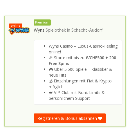
Premium
online
Wyns
Spielothek in
Schacht-Audorf
Wyns Casino – Luxus-Casino-Feeling
online!
🎉 Starte mit bis zu
€/CHF500 + 200
Free Spins
🎮 Über 5.500 Spiele – Klassiker &
neue Hits
💰 Einzahlungen mit Fiat & Krypto
möglich
👑 VIP-Club mit Boni, Limits &
persönlichem Support
Registrieren & Bonus absahnen