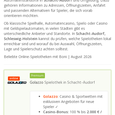
Automatenstandorte in
Schacht-Audorf
und Umgebung. Dazu
gehören Informationen zu Adressen, Öffnungszeiten, Anfahrt
und passenden Alternativen für Spieler, die sich vorab
orientieren möchten.
Ob klassische Spielhalle, Automatencasino, Spielo oder Casino
mit Geldspielautomaten, in vielen Städten gibt es
unterschiedliche Anbieter und Standorte. In
Schacht-Audorf,
Schleswig-Holstein
kannst du prüfen, welche Spielotheken lokal
erreichbar sind und worauf du bei Auswahl, Öffnungszeiten,
Lage und Spielerschutz achten solltest.
Beliebte Online-Spielotheken mit Boni | August 2026
Premium
online
Golazzo
Spielothek in
Schacht-Audorf
Golazzo
: Casino & Sportwetten mit
exklusiven Angeboten für neue
Spieler ✓
Casino-Bonus:
100 % bis
2.000 € /