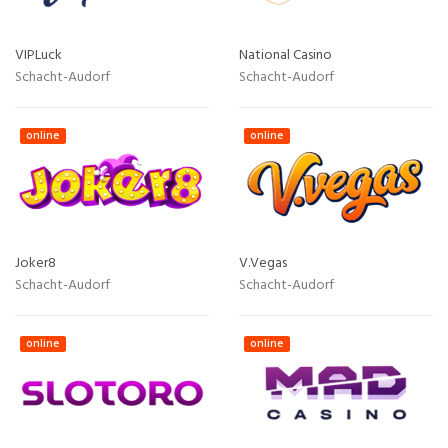
VIPLuck
National Casino
Schacht-Audorf
Schacht-Audorf
online
online
Joker8
V.Vegas
Schacht-Audorf
Schacht-Audorf
online
online