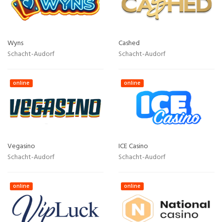
Wyns
Cashed
Schacht-Audorf
Schacht-Audorf
online
online
Vegasino
ICE Casino
Schacht-Audorf
Schacht-Audorf
online
online