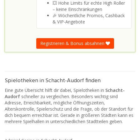
💥 Hohe Limits für echte High Roller
– keine Einschränkungen
🎉 Wöchentliche Promos, Cashback
& VIP-Angebote
Registrieren & Bonus absahnen
Spielotheken in Schacht-Audorf finden
Eine gute Übersicht hilft dir dabei, Spielotheken in
Schacht-
Audorf
schneller zu vergleichen. Besonders wichtig sind
Adresse, Erreichbarkeit, mögliche Öffnungszeiten,
Alterskontrolle, Spielerschutz und die Frage, ob der Standort für
dich bequem erreichbar ist. Gerade in größeren Städten kann es
mehrere Spielhallen in unterschiedlichen Stadtteilen geben.