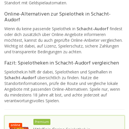
Standort mit Geldspielautomaten.
Online-Alternativen zur Spielothek in Schacht-
Audorf
Wenn du keine passende Spielothek in
Schacht-Audorf
findest
oder dich zusätzlich über Online-Angebote informieren
möchtest, kannst du auch geprüfte Online-Anbieter vergleichen.
Wichtig ist dabei, auf Lizenz, Spielerschutz, sichere Zahlungen
und transparente Bedingungen zu achten.
Fazit: Spielotheken in Schacht-Audorf vergleichen
Spielothek.in hilft dir dabei, Spielotheken und Spielhallen in
Schacht-Audorf
übersichtlich zu finden. Nutze die
Standortinformationen, prüfe die Route und vergleiche lokale
Angebote mit passenden Online-Alternativen. Spiele nur, wenn
du mindestens 18 Jahre alt bist, und achte jederzeit auf
verantwortungsvolles Spielen.
Premium
online