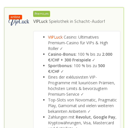
Premium
online
VIPLuck
Spielothek in
Schacht-Audorf
VIPLuck
Casino: Ultimatives
Premium-Casino für VIPs & High
Roller ✓
Casino-Bonus:
100 % bis zu
2.000
€/CHF + 300 Freispiele
✓
Sportbonus:
100 % bis zu
500
€/CHF
✓
Eines der exklusivsten VIP-
Programme mit luxuriösen Prämien,
höchsten Limits & bevorzugtem
Premium-Service ✓
Top-Slots von Novomatic, Pragmatic
Play, Gamomat und vielen weiteren
bekannten Anbietern ✓
Zahlungen mit
Revolut
,
Google Pay
,
Kryptowährungen, Visa, Mastercard