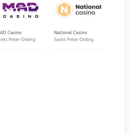
AD Casino
National Casino
ankt Peter-Ording
Sankt Peter-Ording