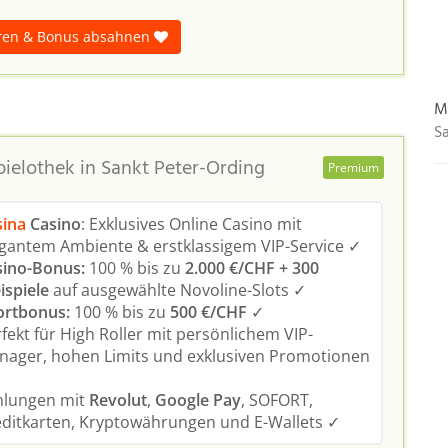
eren & Bonus absahnen
M
S
pielothek in
Sankt Peter-Ording
Premium
sina
Casino
: Exklusives Online Casino mit
egantem Ambiente & erstklassigem VIP-Service ✓
sino-Bonus:
100 % bis zu
2.000 €/CHF + 300
ispiele
auf ausgewählte Novoline-Slots ✓
ortbonus:
100 % bis zu
500 €/CHF
✓
fekt für High Roller mit persönlichem VIP-
nager, hohen Limits und exklusiven Promotionen
hlungen mit
Revolut
,
Google Pay
, SOFORT,
editkarten, Kryptowährungen und E-Wallets ✓