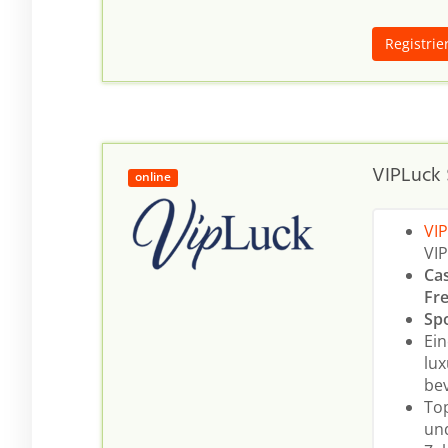
Registri
VIPLuck
online
VI
VIP
Ca
Fre
Sp
Ein
lux
be
To
un