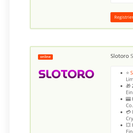
Registri
Slotoro
S
online
⭐
S
Lim
🎁
Ei
🎰 
Co.
💳
Cr
💥 
Ei