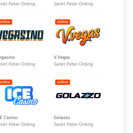
ankt Peter-Ording
Sankt Peter-Ording
online
online
egasino
V.Vegas
ankt Peter-Ording
Sankt Peter-Ording
online
online
CE Casino
Golazzo
ankt Peter-Ording
Sankt Peter-Ording