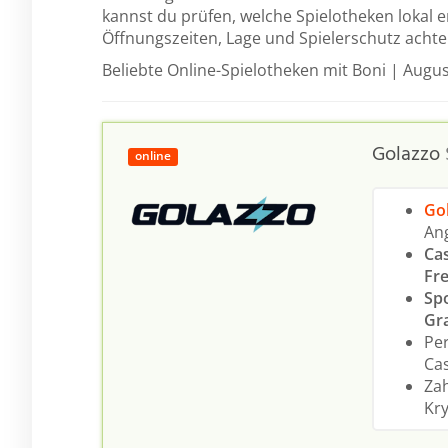
kannst du prüfen, welche Spielotheken lokal 
Öffnungszeiten, Lage und Spielerschutz achten
Beliebte Online-Spielotheken mit Boni | Augu
Golazzo
online
Go
Ang
Ca
Fre
Sp
Gr
Pe
Ca
Za
Kr