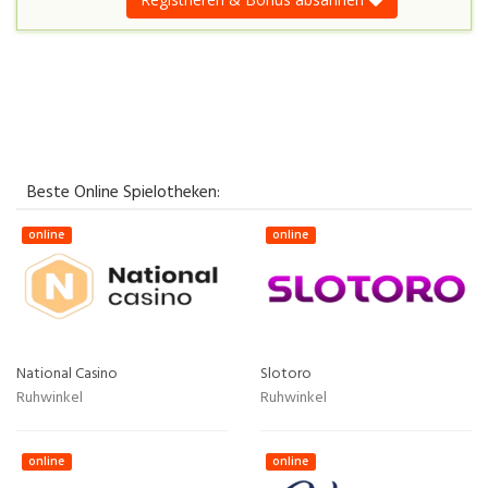
Beste Online Spielotheken:
online
online
National Casino
Slotoro
Ruhwinkel
Ruhwinkel
online
online