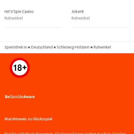
Hit’n’Spin Casino
Joker8
Ruhwinkel
Ruhwinkel
Spielothek in
♣
Deutschland
♣
Schleswig-Holstein
♣
Ruhwinkel
Warnhinweis zu Glücksspiel
:
Nur für volljährige Personen. Glücksspiel kann süchtig machen. Spielen