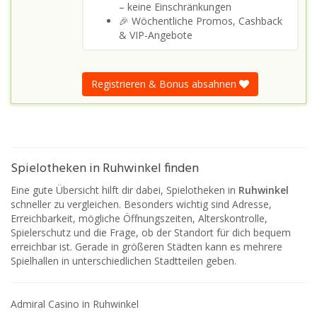
– keine Einschränkungen
🎉 Wöchentliche Promos, Cashback
& VIP-Angebote
Registrieren & Bonus absahnen
Spielotheken in Ruhwinkel finden
Eine gute Übersicht hilft dir dabei, Spielotheken in
Ruhwinkel
schneller zu vergleichen. Besonders wichtig sind Adresse,
Erreichbarkeit, mögliche Öffnungszeiten, Alterskontrolle,
Spielerschutz und die Frage, ob der Standort für dich bequem
erreichbar ist. Gerade in größeren Städten kann es mehrere
Spielhallen in unterschiedlichen Stadtteilen geben.
Admiral Casino in Ruhwinkel