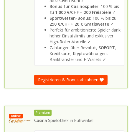
attraktiven Boni ✓
Bonus für Casinospieler:
100 % bis
zu
1.000 €/CHF + 200 Freispiele
✓
Sportwetten-Bonus:
100 % bis zu
250 €/CHF + 20 € Gratiswette
✓
Perfekt für ambitionierte Spieler dank
hoher Einsatzlimits und exklusiver
High-Roller-Vorteile ✓
Zahlungen über
Revolut
,
SOFORT
,
Kreditkarte, Kryptowährungen,
Banktransfer und E-Wallets ✓
Registrieren & Bonus absahnen
Premium
online
Casina
Spielothek in
Ruhwinkel