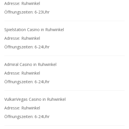
Adresse: Ruhwinkel
Öffnungszeiten: 6-23Uhr
Spielstation Casino in Ruhwinkel
Adresse: Ruhwinkel
Öffnungszeiten: 6-24Uhr
Admiral Casino in Ruhwinkel
Adresse: Ruhwinkel
Öffnungszeiten: 6-24Uhr
VulkanVegas Casino in Ruhwinkel
Adresse: Ruhwinkel
Öffnungszeiten: 6-24Uhr