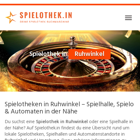
Skip
to
main
Toggl
content
navig
Spielothek in
Ruhwinkel
Spielotheken in Ruhwinkel – Spielhalle, Spielo
& Automaten in der Nähe
Du suchst eine
Spielothek in Ruhwinkel
oder eine Spielhalle in
der Nähe? Auf Spielothek.in findest du eine Übersicht rund um
lokale Spielotheken, Spielhallen und Automatenstandorte in