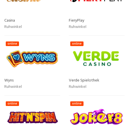
Casina
FieryPlay
Ruhwinkel
Ruhwinkel
online
online
Wyns
Verde Spielothek
Ruhwinkel
Ruhwinkel
online
online