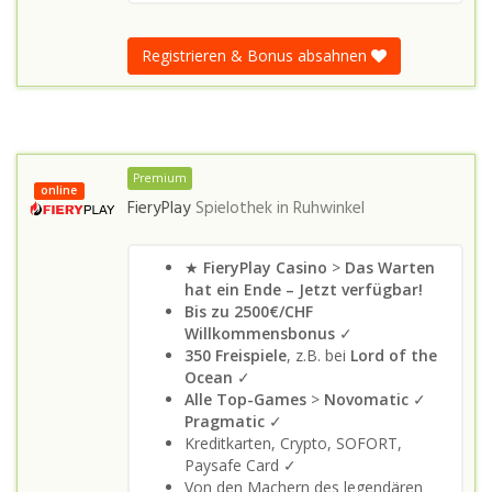
Registrieren & Bonus absahnen
Premium
online
FieryPlay
Spielothek in
Ruhwinkel
★
FieryPlay Casino
>
Das Warten
hat ein Ende – Jetzt verfügbar!
Bis zu 2500€/CHF
Willkommensbonus
✓
350 Freispiele
, z.B. bei
Lord of the
Ocean
✓
Alle Top-Games
>
Novomatic
✓
Pragmatic
✓
Kreditkarten, Crypto, SOFORT,
Paysafe Card ✓
Von den Machern des legendären