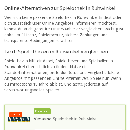
Online-Alternativen zur Spielothek in Ruhwinkel
Wenn du keine passende Spielothek in
Ruhwinkel
findest oder
dich zusätzlich über Online-Angebote informieren möchtest,
kannst du auch geprüfte Online-Anbieter vergleichen. Wichtig ist
dabei, auf Lizenz, Spielerschutz, sichere Zahlungen und
transparente Bedingungen zu achten.
Fazit: Spielotheken in Ruhwinkel vergleichen
Spielothek.in hilft dir dabei, Spielotheken und Spielhallen in
Ruhwinkel
übersichtlich zu finden. Nutze die
Standortinformationen, prüfe die Route und vergleiche lokale
Angebote mit passenden Online-Alternativen. Spiele nur, wenn
du mindestens 18 Jahre alt bist, und achte jederzeit auf
verantwortungsvolles Spielen.
Premium
online
Vegasino
Spielothek in
Ruhwinkel