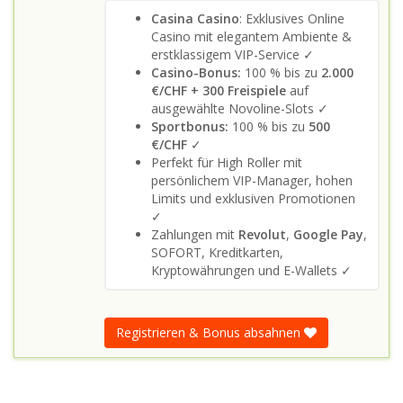
Casina Casino
: Exklusives Online
Casino mit elegantem Ambiente &
erstklassigem VIP-Service ✓
Casino-Bonus:
100 % bis zu
2.000
€/CHF + 300 Freispiele
auf
ausgewählte Novoline-Slots ✓
Sportbonus:
100 % bis zu
500
€/CHF
✓
Perfekt für High Roller mit
persönlichem VIP-Manager, hohen
Limits und exklusiven Promotionen
✓
Zahlungen mit
Revolut
,
Google Pay
,
SOFORT, Kreditkarten,
Kryptowährungen und E-Wallets ✓
Registrieren & Bonus absahnen