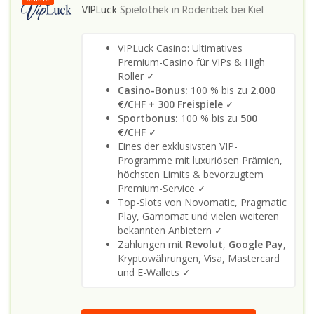
VIPLuck
Spielothek in
Rodenbek bei Kiel
VIPLuck Casino: Ultimatives
Premium-Casino für VIPs & High
Roller ✓
Casino-Bonus:
100 % bis zu
2.000
€/CHF + 300 Freispiele
✓
Sportbonus:
100 % bis zu
500
€/CHF
✓
Eines der exklusivsten VIP-
Programme mit luxuriösen Prämien,
höchsten Limits & bevorzugtem
Premium-Service ✓
Top-Slots von Novomatic, Pragmatic
Play, Gamomat und vielen weiteren
bekannten Anbietern ✓
Zahlungen mit
Revolut
,
Google Pay
,
Kryptowährungen, Visa, Mastercard
und E-Wallets ✓