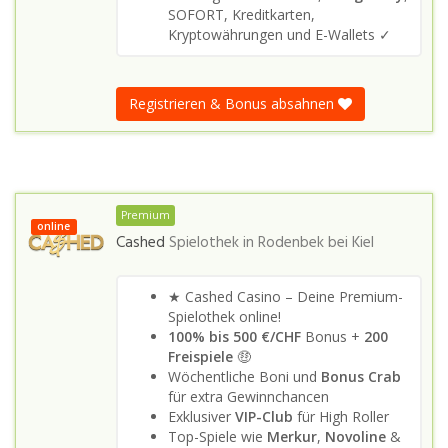
SOFORT, Kreditkarten,
Kryptowährungen und E-Wallets ✓
Registrieren & Bonus absahnen
Premium
online
Cashed
Spielothek in
Rodenbek bei Kiel
★ Cashed Casino – Deine Premium-
Spielothek online!
100% bis 500 €/CHF
Bonus +
200
Freispiele
🤑
Wöchentliche Boni und
Bonus Crab
für extra Gewinnchancen
Exklusiver
VIP-Club
für High Roller
Top-Spiele wie
Merkur
,
Novoline
&