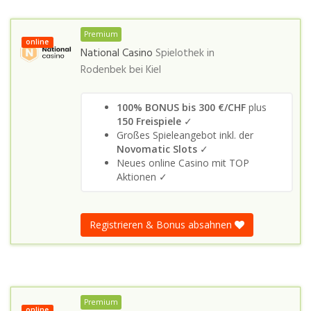
Premium
online
National Casino
Spielothek in
Rodenbek bei Kiel
100% BONUS bis 300 €/CHF
plus
150 Freispiele
✓
Großes Spieleangebot inkl. der
Novomatic Slots
✓
Neues online Casino mit TOP
Aktionen ✓
Registrieren & Bonus absahnen
Premium
online