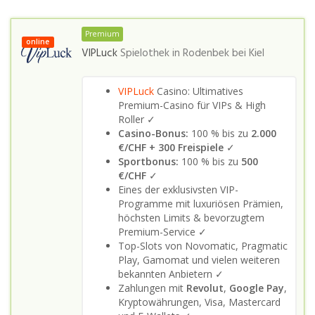
Premium
online
VIPLuck
Spielothek in
Rodenbek bei Kiel
VIPLuck
Casino: Ultimatives
Premium-Casino für VIPs & High
Roller ✓
Casino-Bonus:
100 % bis zu
2.000
€/CHF + 300 Freispiele
✓
Sportbonus:
100 % bis zu
500
€/CHF
✓
Eines der exklusivsten VIP-
Programme mit luxuriösen Prämien,
höchsten Limits & bevorzugtem
Premium-Service ✓
Top-Slots von Novomatic, Pragmatic
Play, Gamomat und vielen weiteren
bekannten Anbietern ✓
Zahlungen mit
Revolut
,
Google Pay
,
Kryptowährungen, Visa, Mastercard