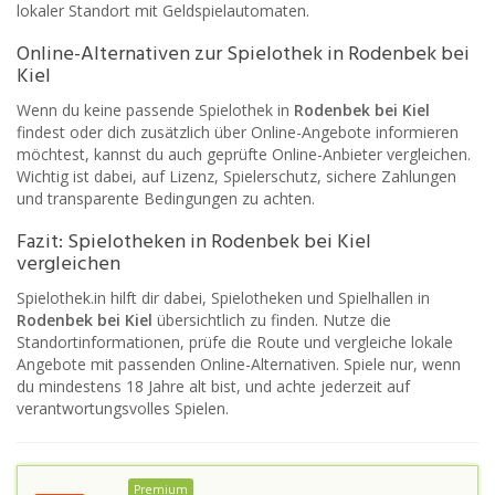
lokaler Standort mit Geldspielautomaten.
Online-Alternativen zur Spielothek in Rodenbek bei
Kiel
Wenn du keine passende Spielothek in
Rodenbek bei Kiel
findest oder dich zusätzlich über Online-Angebote informieren
möchtest, kannst du auch geprüfte Online-Anbieter vergleichen.
Wichtig ist dabei, auf Lizenz, Spielerschutz, sichere Zahlungen
und transparente Bedingungen zu achten.
Fazit: Spielotheken in Rodenbek bei Kiel
vergleichen
Spielothek.in hilft dir dabei, Spielotheken und Spielhallen in
Rodenbek bei Kiel
übersichtlich zu finden. Nutze die
Standortinformationen, prüfe die Route und vergleiche lokale
Angebote mit passenden Online-Alternativen. Spiele nur, wenn
du mindestens 18 Jahre alt bist, und achte jederzeit auf
verantwortungsvolles Spielen.
Premium