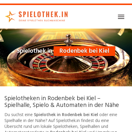
Skip
to
main
Toggl
content
navig
Spielothek in
Rodenbek bei Kiel
Spielotheken in Rodenbek bei Kiel –
Spielhalle, Spielo & Automaten in der Nähe
Du suchst eine
Spielothek in Rodenbek bei Kiel
oder eine
Spielhalle in der Nähe? Auf Spielothek.in findest du eine
Übersicht rund um lokale Spielotheken, Spielhallen und