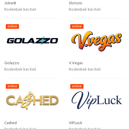
Joker8
Slotoro
Rodenbek bei Kiel
Rodenbek bei Kiel
online
online
Golazzo
V.Vegas
Rodenbek bei Kiel
Rodenbek bei Kiel
online
online
Cashed
VIPLuck