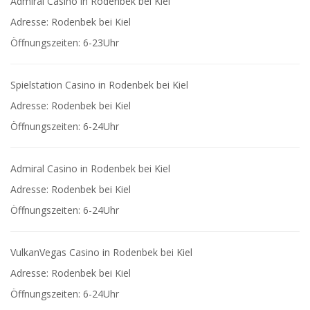
Admiral Casino in Rodenbek bei Kiel
Adresse: Rodenbek bei Kiel
Öffnungszeiten: 6-23Uhr
Spielstation Casino in Rodenbek bei Kiel
Adresse: Rodenbek bei Kiel
Öffnungszeiten: 6-24Uhr
Admiral Casino in Rodenbek bei Kiel
Adresse: Rodenbek bei Kiel
Öffnungszeiten: 6-24Uhr
VulkanVegas Casino in Rodenbek bei Kiel
Adresse: Rodenbek bei Kiel
Öffnungszeiten: 6-24Uhr