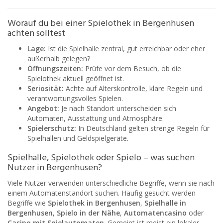
Worauf du bei einer Spielothek in Bergenhusen
achten solltest
Lage:
Ist die Spielhalle zentral, gut erreichbar oder eher
außerhalb gelegen?
Öffnungszeiten:
Prüfe vor dem Besuch, ob die
Spielothek aktuell geöffnet ist.
Seriosität:
Achte auf Alterskontrolle, klare Regeln und
verantwortungsvolles Spielen.
Angebot:
Je nach Standort unterscheiden sich
Automaten, Ausstattung und Atmosphäre.
Spielerschutz:
In Deutschland gelten strenge Regeln für
Spielhallen und Geldspielgeräte.
Spielhalle, Spielothek oder Spielo – was suchen
Nutzer in Bergenhusen?
Viele Nutzer verwenden unterschiedliche Begriffe, wenn sie nach
einem Automatenstandort suchen. Häufig gesucht werden
Begriffe wie
Spielothek in Bergenhusen
,
Spielhalle in
Bergenhusen
,
Spielo in der Nähe
,
Automatencasino
oder
Casino mit Spielautomaten
. Gemeint ist meist ein lokaler