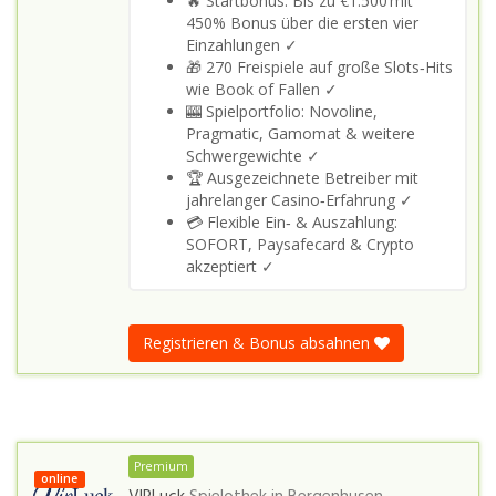
🔥 Startbonus: Bis zu €1.500 mit
450% Bonus über die ersten vier
Einzahlungen ✓
🎁 270 Freispiele auf große Slots‑Hits
wie Book of Fallen ✓
🎰 Spielportfolio: Novoline,
Pragmatic, Gamomat & weitere
Schwergewichte ✓
🏆 Ausgezeichnete Betreiber mit
jahrelanger Casino‑Erfahrung ✓
💳 Flexible Ein‑ & Auszahlung:
SOFORT, Paysafecard & Crypto
akzeptiert ✓
Registrieren & Bonus absahnen
Premium
online