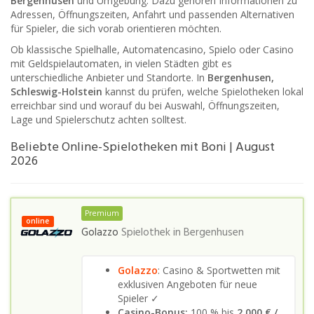
Bergenhusen
und Umgebung. Dazu gehören Informationen zu
Adressen, Öffnungszeiten, Anfahrt und passenden Alternativen
für Spieler, die sich vorab orientieren möchten.
Ob klassische Spielhalle, Automatencasino, Spielo oder Casino
mit Geldspielautomaten, in vielen Städten gibt es
unterschiedliche Anbieter und Standorte. In
Bergenhusen,
Schleswig-Holstein
kannst du prüfen, welche Spielotheken lokal
erreichbar sind und worauf du bei Auswahl, Öffnungszeiten,
Lage und Spielerschutz achten solltest.
Beliebte Online-Spielotheken mit Boni | August
2026
Premium
online
Golazzo
Spielothek in
Bergenhusen
Golazzo
: Casino & Sportwetten mit
exklusiven Angeboten für neue
Spieler ✓
Casino-Bonus:
100 % bis
2.000 € /