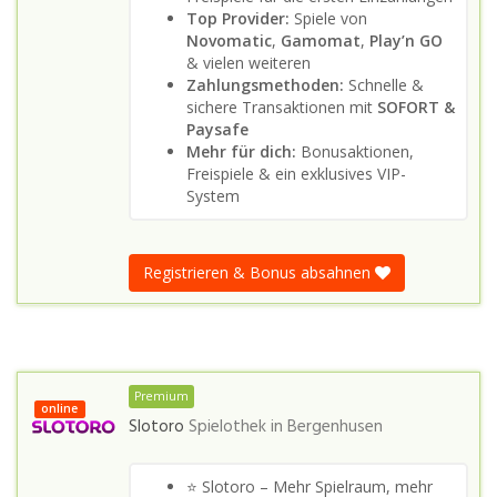
Top Provider:
Spiele von
Novomatic
,
Gamomat
,
Play’n GO
& vielen weiteren
Zahlungsmethoden:
Schnelle &
sichere Transaktionen mit
SOFORT &
Paysafe
Mehr für dich:
Bonusaktionen,
Freispiele & ein exklusives VIP-
System
Registrieren & Bonus absahnen
Premium
online
Slotoro
Spielothek in
Bergenhusen
⭐ Slotoro – Mehr Spielraum, mehr