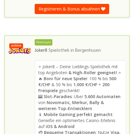
Registrieren & Bonus absahnen
Premium
online
Joker8
Spielothek in
Bergenhusen
⭐ Joker8 – Deine Lieblings-Spielothek mit
top Angeboten
& High-Roller geeignet!
⭐
🔥
Boni für neue Spieler
: 100 % bis
500
€/CHF
& 50 % bis
1.000 €/CHF
+
200
Freispiele
geschenkt!
🎰
Slot-Paradies
: Über
5.600 Automaten
von
Novomatic, Merkur, Bally &
weiteren Top-Entwicklern
📱
Mobile Gaming perfekt gemacht
:
Genieße ein optimiertes Casino-Erlebnis
auf
iOS & Android
💳
Bequeme Transaktionen
: Nutze
Visa,