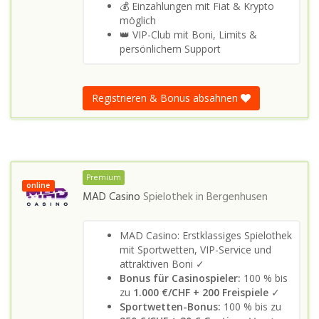
💰 Einzahlungen mit Fiat & Krypto
möglich
👑 VIP-Club mit Boni, Limits &
persönlichem Support
Registrieren & Bonus absahnen
Premium
online
MAD Casino
Spielothek in
Bergenhusen
MAD Casino: Erstklassiges Spielothek
mit Sportwetten, VIP-Service und
attraktiven Boni ✓
Bonus für Casinospieler:
100 % bis
zu
1.000 €/CHF + 200 Freispiele
✓
Sportwetten-Bonus:
100 % bis zu