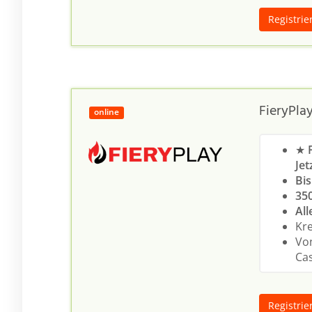
Registri
FieryPla
online
★
Jet
Bi
350
Al
Kre
Vo
Ca
Registri