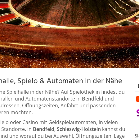
halle, Spielo & Automaten in der Nähe
ne Spielhalle in der Nähe? Auf Spielothek.in findest du
elhallen und Automatenstandorte in
Bendfeld
und
dressen, Öffnungszeiten, Anfahrt und passenden
tieren möchten.
ielo oder Casino mit Geldspielautomaten, in vielen
 Standorte. In
Bendfeld, Schleswig-Holstein
kannst du
S
 sind und worauf du bei Auswahl, Öffnungszeiten, Lage