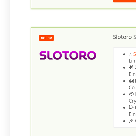
Slotoro
S
online
⭐
S
Lim
🎁
Ei
🎰 
Co.
💳
Cr
💥 
Ei
🎉