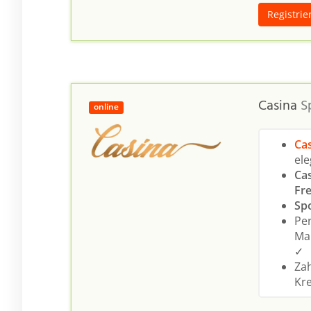
Registri
Casina
S
online
Ca
el
Ca
Fre
Sp
Per
Ma
✓
Za
Kr