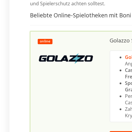
und Spielerschutz achten solltest.
Beliebte Online-Spielotheken mit Boni
Golazzo
online
Go
Ang
Ca
Fre
Sp
Gr
Pe
Ca
Za
Kr