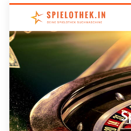
Skip
to
main
content
S