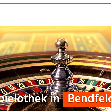
pielothek in
Bendfel