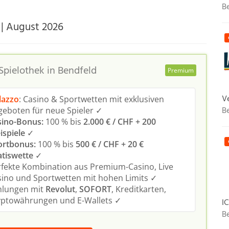
B
 | August 2026
Spielothek in
Bendfeld
Premium
V
lazzo
: Casino & Sportwetten mit exklusiven
B
eboten für neue Spieler ✓
sino-Bonus:
100 % bis
2.000 € / CHF + 200
ispiele
✓
ortbonus:
100 % bis
500 € / CHF + 20 €
atiswette
✓
rfekte Kombination aus Premium-Casino, Live
sino und Sportwetten mit hohen Limits ✓
hlungen mit
Revolut
,
SOFORT
, Kreditkarten,
yptowährungen und E-Wallets ✓
I
B