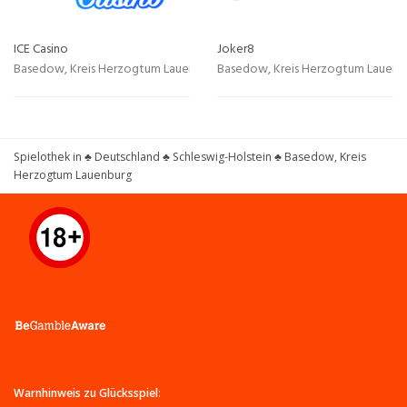
ICE Casino
Joker8
Basedow, Kreis Herzogtum Lauenburg
Basedow, Kreis Herzogtum Lauenb
Spielothek in
♣
Deutschland
♣
Schleswig-Holstein
♣
Basedow, Kreis
Herzogtum Lauenburg
Warnhinweis zu Glücksspiel
: