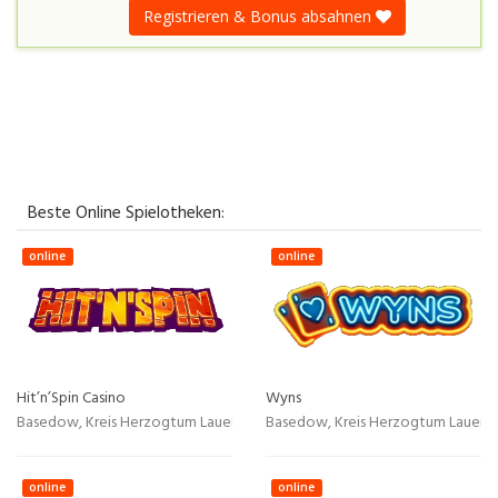
Registrieren & Bonus absahnen
Beste Online Spielotheken:
online
online
Hit’n’Spin Casino
Wyns
Basedow, Kreis Herzogtum Lauenburg
Basedow, Kreis Herzogtum Lauenb
online
online