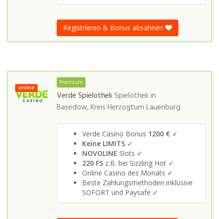
Registrieren & Bonus absahnen
Premium
online
Verde Spielothek
Spielothek in
Basedow, Kreis Herzogtum Lauenburg
Verde Casino Bonus
1200 €
✓
Keine LIMITS
✓
NOVOLINE
Slots ✓
220
FS
z.B. bei Sizzling Hot ✓
Online Casino des Monats ✓
Beste Zahlungsmethoden inklusive
SOFORT und Paysafe ✓