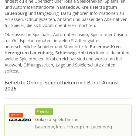
findest du eine Übersicht über lokale Spielotheken, Spielhallen
und Automatenstandorte in
Basedow, Kreis Herzogtum
Lauenburg
und Umgebung. Dazu gehören Informationen zu
Adressen, Öffnungszeiten, Anfahrt und passenden Alternativen
für Spieler, die sich vorab orientieren möchten.
Ob klassische Spielhalle, Automatencasino, Spielo oder Casino
mit Geldspielautomaten, in vielen Städten gibt es
unterschiedliche Anbieter und Standorte. In
Basedow, Kreis
Herzogtum Lauenburg, Schleswig-Holstein
kannst du prüfen,
welche Spielotheken lokal erreichbar sind und worauf du bei
Auswahl, Öffnungszeiten, Lage und Spielerschutz achten
solltest.
Beliebte Online-Spielotheken mit Boni | August
2026
Premium
online
Golazzo
Spielothek in
Basedow, Kreis Herzogtum Lauenburg