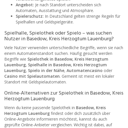
Angebot:
Je nach Standort unterscheiden sich
Automaten, Ausstattung und Atmosphäre.
Spielerschutz:
In Deutschland gelten strenge Regeln für
Spielhallen und Geldspielgeräte.
Spielhalle, Spielothek oder Spielo – was suchen
Nutzer in Basedow, Kreis Herzogtum Lauenburg?
Viele Nutzer verwenden unterschiedliche Begriffe, wenn sie nach
einem Automatenstandort suchen. Häufig gesucht werden
Begriffe wie
Spielothek in Basedow, Kreis Herzogtum
Lauenburg
,
Spielhalle in Basedow, Kreis Herzogtum
Lauenburg
,
Spielo in der Nähe
,
Automatencasino
oder
Casino mit Spielautomaten
. Gemeint ist meist ein lokaler
Standort mit Geldspielautomaten.
Online-Alternativen zur Spielothek in Basedow, Kreis
Herzogtum Lauenburg
Wenn du keine passende Spielothek in
Basedow, Kreis
Herzogtum Lauenburg
findest oder dich zusätzlich über
Online-Angebote informieren möchtest, kannst du auch
geprüfte Online-Anbieter vergleichen. Wichtig ist dabei, auf