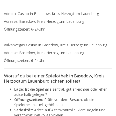
Admiral Casino in Basedow, Kreis Herzogtum Lauenburg
Adresse: Basedow, Kreis Herzogtum Lauenburg
Öffnungszeiten: 6-24Uhr
VulkanVegas Casino in Basedow, Kreis Herzogtum Lauenburg
Adresse: Basedow, Kreis Herzogtum Lauenburg
Öffnungszeiten: 6-24Uhr
Worauf du bei einer Spielothek in Basedow, Kreis
Herzogtum Lauenburg achten solltest
Lage:
Ist die Spielhalle zentral, gut erreichbar oder eher
außerhalb gelegen?
Öffnungszeiten:
Prüfe vor dem Besuch, ob die
Spielothek aktuell geöffnet ist.
Seriosität:
Achte auf Alterskontrolle, klare Regeln und
verantwortungsvolles Spielen.