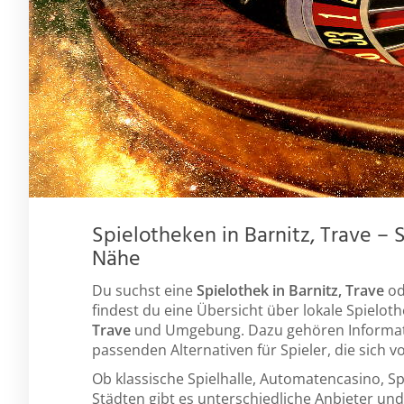
Spielotheken in Barnitz, Trave – 
Nähe
Du suchst eine
Spielothek in Barnitz, Trave
od
findest du eine Übersicht über lokale Spielo
Trave
und Umgebung. Dazu gehören Informati
passenden Alternativen für Spieler, die sich 
Ob klassische Spielhalle, Automatencasino, Sp
Städten gibt es unterschiedliche Anbieter und