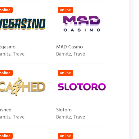
online
online
egasino
MAD Casino
rnitz, Trave
Barnitz, Trave
online
online
ashed
Slotoro
rnitz, Trave
Barnitz, Trave
online
online