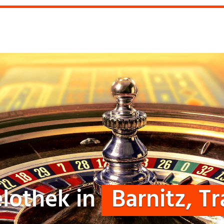
elothek in
Barnitz, T