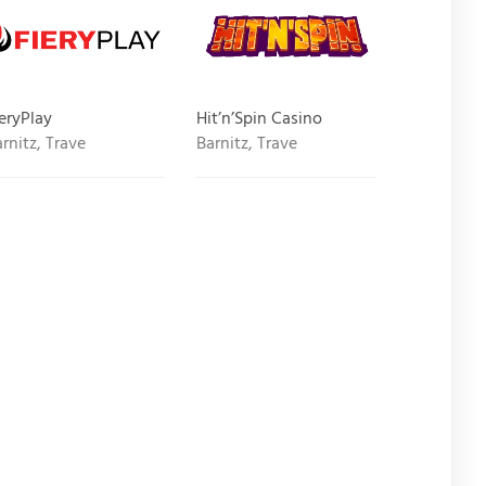
eryPlay
Hit’n’Spin Casino
rnitz, Trave
Barnitz, Trave