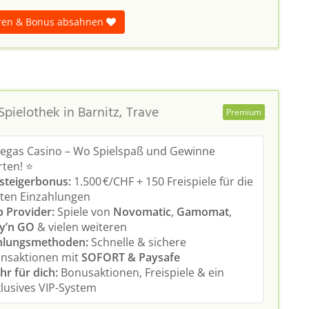
eren & Bonus absahnen
Spielothek in
Barnitz, Trave
Premium
Vegas Casino – Wo Spielspaß und Gewinne
ten! ⭐
steigerbonus:
1.500 €/CHF + 150 Freispiele für die
sten Einzahlungen
 Provider:
Spiele von
Novomatic
,
Gamomat
,
ay’n GO
& vielen weiteren
hlungsmethoden:
Schnelle & sichere
ansaktionen mit
SOFORT & Paysafe
r für dich:
Bonusaktionen, Freispiele & ein
lusives VIP-System