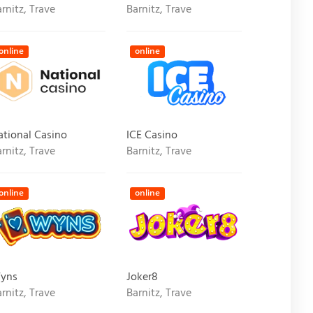
rnitz, Trave
Barnitz, Trave
online
online
ational Casino
ICE Casino
rnitz, Trave
Barnitz, Trave
online
online
yns
Joker8
rnitz, Trave
Barnitz, Trave