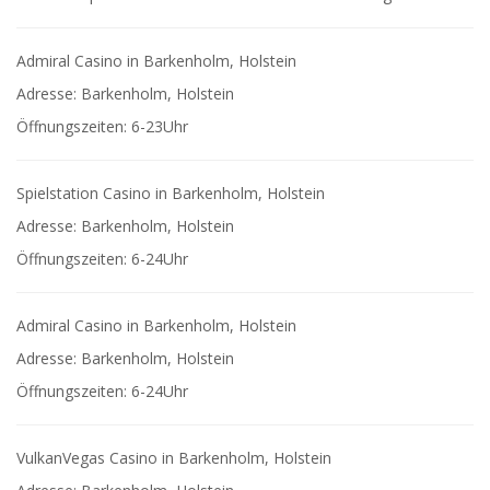
Admiral Casino in Barkenholm, Holstein
Adresse: Barkenholm, Holstein
Öffnungszeiten: 6-23Uhr
Spielstation Casino in Barkenholm, Holstein
Adresse: Barkenholm, Holstein
Öffnungszeiten: 6-24Uhr
Admiral Casino in Barkenholm, Holstein
Adresse: Barkenholm, Holstein
Öffnungszeiten: 6-24Uhr
VulkanVegas Casino in Barkenholm, Holstein