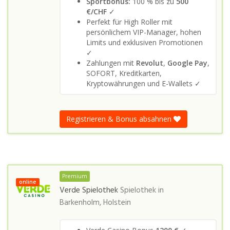
Sportbonus:
100 % bis zu
500
€/CHF
✓
Perfekt für High Roller mit
persönlichem VIP-Manager, hohen
Limits und exklusiven Promotionen
✓
Zahlungen mit
Revolut
,
Google Pay
,
SOFORT, Kreditkarten,
Kryptowährungen und E-Wallets ✓
Registrieren & Bonus absahnen
Premium
online
Verde Spielothek
Spielothek in
Barkenholm, Holstein