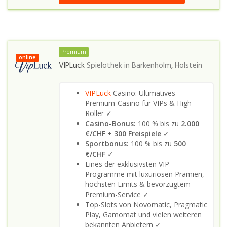
Premium
online
VIPLuck
Spielothek in
Barkenholm, Holstein
VIPLuck
Casino: Ultimatives
Premium-Casino für VIPs & High
Roller ✓
Casino-Bonus:
100 % bis zu
2.000
€/CHF + 300 Freispiele
✓
Sportbonus:
100 % bis zu
500
€/CHF
✓
Eines der exklusivsten VIP-
Programme mit luxuriösen Prämien,
höchsten Limits & bevorzugtem
Premium-Service ✓
Top-Slots von Novomatic, Pragmatic
Play, Gamomat und vielen weiteren
bekannten Anbietern ✓