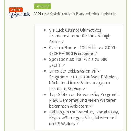
Premium
online
VIPLuck
Spielothek in
Barkenholm, Holstein
VIPLuck Casino: Ultimatives
Premium-Casino für VIPs & High
Roller ✓
Casino-Bonus:
100 % bis zu
2.000
€/CHF + 300 Freispiele
✓
Sportbonus:
100 % bis zu
500
€/CHF
✓
Eines der exklusivsten VIP-
Programme mit luxuriösen Prämien,
höchsten Limits & bevorzugtem
Premium-Service ✓
Top-Slots von Novomatic, Pragmatic
Play, Gamomat und vielen weiteren
bekannten Anbietern ✓
Zahlungen mit
Revolut
,
Google Pay
,
Kryptowährungen, Visa, Mastercard
und E-Wallets ✓