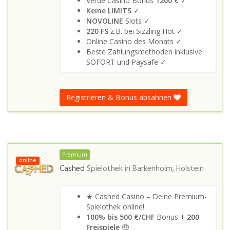
Verde Casino Bonus
1200 €
✓
Keine LIMITS
✓
NOVOLINE
Slots ✓
220
FS
z.B. bei Sizzling Hot ✓
Online Casino des Monats ✓
Beste Zahlungsmethoden inklusive
SOFORT und Paysafe ✓
Registrieren & Bonus absahnen
Premium
online
Cashed
Spielothek in
Barkenholm, Holstein
★ Cashed Casino – Deine Premium-
Spielothek online!
100% bis 500 €/CHF
Bonus +
200
Freispiele
🤑