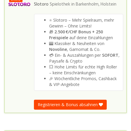
Slotoro
Spielothek in
Barkenholm, Holstein
⭐ Slotoro – Mehr Spielraum, mehr
Gewinn – Ohne Limits!
🎁
2.500 €/CHF Bonus + 250
Freispiele
auf deine Einzahlungen
🎰 Klassiker & Neuheiten von
Novoline
, Gamomat & Co.
💳 Ein- & Auszahlungen per
SOFORT
,
Paysafe & Crypto
💥 Hohe Limits für echte High Roller
– keine Einschränkungen
🎉 Wöchentliche Promos, Cashback
& VIP-Angebote
Registrieren & Bonus absahnen