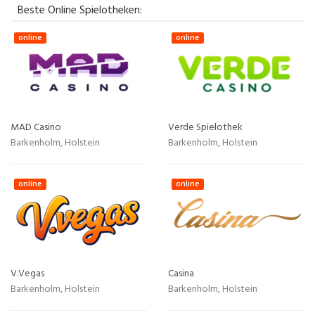
Beste Online Spielotheken:
online
online
MAD Casino
Verde Spielothek
Barkenholm, Holstein
Barkenholm, Holstein
online
online
V.Vegas
Casina
Barkenholm, Holstein
Barkenholm, Holstein