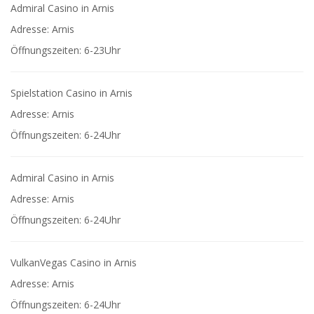
Admiral Casino in Arnis
Adresse: Arnis
Öffnungszeiten: 6-23Uhr
Spielstation Casino in Arnis
Adresse: Arnis
Öffnungszeiten: 6-24Uhr
Admiral Casino in Arnis
Adresse: Arnis
Öffnungszeiten: 6-24Uhr
VulkanVegas Casino in Arnis
Adresse: Arnis
Öffnungszeiten: 6-24Uhr