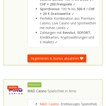
CHF + 200 Freispiele
✓
Sportbonus:
100 % bis
500 € / CHF
+ 20 € Gratiswette
✓
Perfekte Kombination aus Premium-
Casino, Live Casino und Sportwetten
mit hohen Limits ✓
Zahlungen mit
Revolut
,
SOFORT
,
Kreditkarten, Kryptowährungen und
E-Wallets ✓
Registrieren & Bonus absahnen
Premium
online
MAD Casino
Spielothek in
Arnis
MAD Casino
: Erstklassiges Spielothek