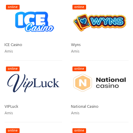
online
online
ICE Casino
Wyns
Arnis
Arnis
online
online
VIPLuck
National Casino
Arnis
Arnis
online
online