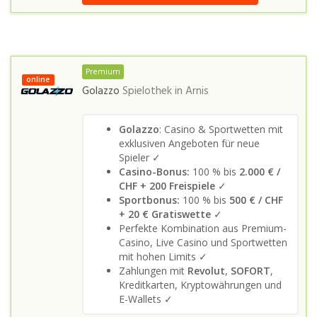
Premium
online
Golazzo
Spielothek in
Arnis
Golazzo
: Casino & Sportwetten mit
exklusiven Angeboten für neue
Spieler ✓
Casino-Bonus:
100 % bis
2.000 € /
CHF + 200 Freispiele
✓
Sportbonus:
100 % bis
500 € / CHF
+ 20 € Gratiswette
✓
Perfekte Kombination aus Premium-
Casino, Live Casino und Sportwetten
mit hohen Limits ✓
Zahlungen mit
Revolut
,
SOFORT
,
Kreditkarten, Kryptowährungen und
E-Wallets ✓