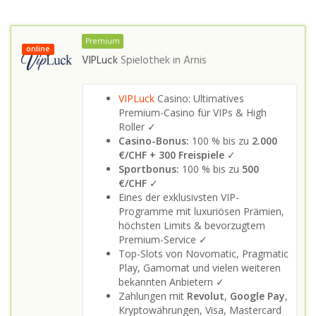
Premium
online
VIPLuck
Spielothek in
Arnis
VIPLuck
Casino: Ultimatives
Premium-Casino für VIPs & High
Roller ✓
Casino-Bonus:
100 % bis zu
2.000
€/CHF + 300 Freispiele
✓
Sportbonus:
100 % bis zu
500
€/CHF
✓
Eines der exklusivsten VIP-
Programme mit luxuriösen Prämien,
höchsten Limits & bevorzugtem
Premium-Service ✓
Top-Slots von Novomatic, Pragmatic
Play, Gamomat und vielen weiteren
bekannten Anbietern ✓
Zahlungen mit
Revolut
,
Google Pay
,
Kryptowährungen, Visa, Mastercard