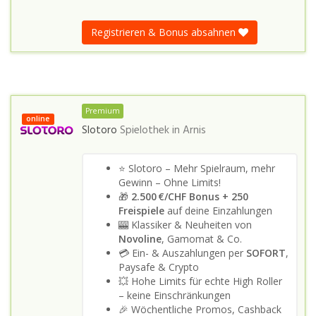
Registrieren & Bonus absahnen
Premium
online
Slotoro
Spielothek in
Arnis
⭐ Slotoro – Mehr Spielraum, mehr
Gewinn – Ohne Limits!
🎁
2.500 €/CHF Bonus + 250
Freispiele
auf deine Einzahlungen
🎰 Klassiker & Neuheiten von
Novoline
, Gamomat & Co.
💳 Ein- & Auszahlungen per
SOFORT
,
Paysafe & Crypto
💥 Hohe Limits für echte High Roller
– keine Einschränkungen
🎉 Wöchentliche Promos, Cashback