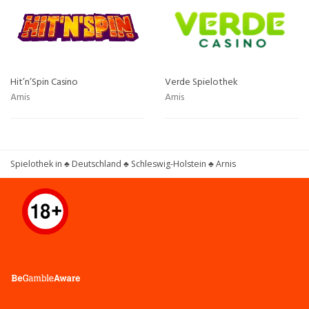
Hit’n’Spin Casino
Verde Spielothek
Arnis
Arnis
Spielothek in
♣
Deutschland
♣
Schleswig-Holstein
♣
Arnis