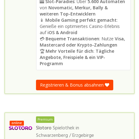
🎰
Slot-Paradies
: Über
5.600 Automaten
von
Novomatic, Merkur, Bally &
weiteren Top-Entwicklern
📱
Mobile Gaming perfekt gemacht
:
Genieße ein optimiertes Casino-Erlebnis
auf
iOS & Android
💳
Bequeme Transaktionen
: Nutze
Visa,
Mastercard oder Krypto-Zahlungen
🏆
Mehr Vorteile für dich
:
Tägliche
Angebote, Freispiele & ein VIP-
Programm
Registrieren & Bonus absahnen
Premium
online
Slotoro
Spielothek in
Schwarzenberg / Erzgebirge