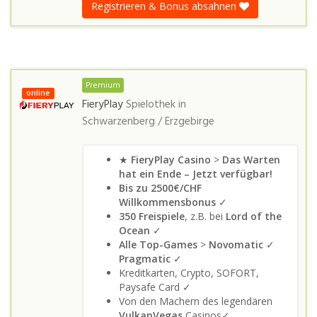
Registrieren & Bonus absahnen
Premium
online
FieryPlay
Spielothek in
Schwarzenberg / Erzgebirge
★
FieryPlay Casino
>
Das Warten
hat ein Ende – Jetzt verfügbar!
Bis zu 2500€/CHF
Willkommensbonus
✓
350 Freispiele
, z.B. bei
Lord of the
Ocean
✓
Alle Top-Games
>
Novomatic
✓
Pragmatic
✓
Kreditkarten, Crypto, SOFORT,
Paysafe Card ✓
Von den Machern des legendären
VulkanVegas
Casinos✓