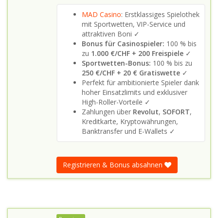
MAD Casino
: Erstklassiges Spielothek
mit Sportwetten, VIP-Service und
attraktiven Boni ✓
Bonus für Casinospieler:
100 % bis
zu
1.000 €/CHF + 200 Freispiele
✓
Sportwetten-Bonus:
100 % bis zu
250 €/CHF + 20 € Gratiswette
✓
Perfekt für ambitionierte Spieler dank
hoher Einsatzlimits und exklusiver
High-Roller-Vorteile ✓
Zahlungen über
Revolut
,
SOFORT
,
Kreditkarte, Kryptowährungen,
Banktransfer und E-Wallets ✓
Registrieren & Bonus absahnen