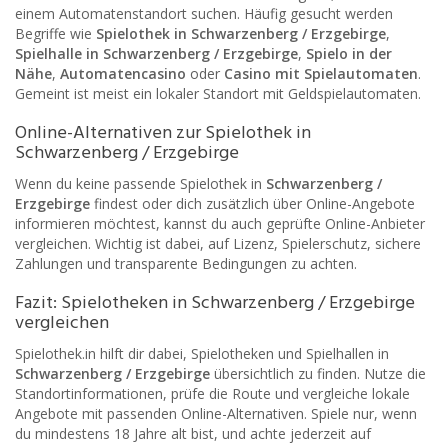
einem Automatenstandort suchen. Häufig gesucht werden
Begriffe wie
Spielothek in Schwarzenberg / Erzgebirge
,
Spielhalle in Schwarzenberg / Erzgebirge
,
Spielo in der
Nähe
,
Automatencasino
oder
Casino mit Spielautomaten
.
Gemeint ist meist ein lokaler Standort mit Geldspielautomaten.
Online-Alternativen zur Spielothek in
Schwarzenberg / Erzgebirge
Wenn du keine passende Spielothek in
Schwarzenberg /
Erzgebirge
findest oder dich zusätzlich über Online-Angebote
informieren möchtest, kannst du auch geprüfte Online-Anbieter
vergleichen. Wichtig ist dabei, auf Lizenz, Spielerschutz, sichere
Zahlungen und transparente Bedingungen zu achten.
Fazit: Spielotheken in Schwarzenberg / Erzgebirge
vergleichen
Spielothek.in hilft dir dabei, Spielotheken und Spielhallen in
Schwarzenberg / Erzgebirge
übersichtlich zu finden. Nutze die
Standortinformationen, prüfe die Route und vergleiche lokale
Angebote mit passenden Online-Alternativen. Spiele nur, wenn
du mindestens 18 Jahre alt bist, und achte jederzeit auf