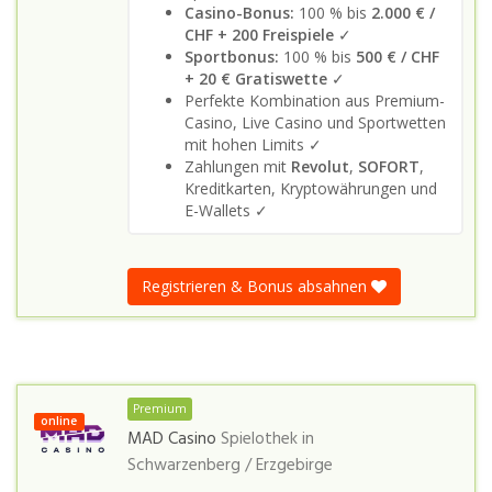
Casino-Bonus:
100 % bis
2.000 € /
CHF + 200 Freispiele
✓
Sportbonus:
100 % bis
500 € / CHF
+ 20 € Gratiswette
✓
Perfekte Kombination aus Premium-
Casino, Live Casino und Sportwetten
mit hohen Limits ✓
Zahlungen mit
Revolut
,
SOFORT
,
Kreditkarten, Kryptowährungen und
E-Wallets ✓
Registrieren & Bonus absahnen
Premium
online
MAD Casino
Spielothek in
Schwarzenberg / Erzgebirge