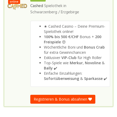
online
Cashed
Spielothek in
Schwarzenberg / Erzgebirge
★ Cashed Casino – Deine Premium-
Spielothek online!
100% bis 500 €/CHF
Bonus +
200
Freispiele
🤑
Wöchentliche Boni und
Bonus Crab
für extra Gewinnchancen
Exklusiver
VIP-Club
für High Roller
Top-Spiele wie
Merkur
,
Novoline
&
Bally
✔️
Einfache Einzahlungen:
Sofortüberweisung
&
Sparkasse
✔️
Registrieren & Bonus absahnen