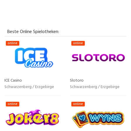
Beste Online Spielotheken:
online
online
ICE Casino
Slotoro
Schwarzenberg / Erzgebirge
Schwarzenberg / Erzgebirge
online
online