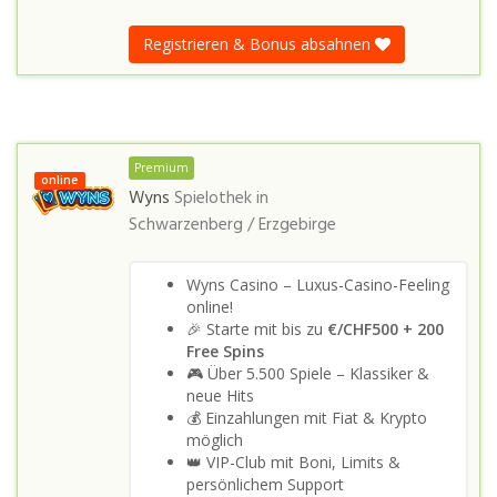
Registrieren & Bonus absahnen
Premium
online
Wyns
Spielothek in
Schwarzenberg / Erzgebirge
Wyns Casino – Luxus-Casino-Feeling
online!
🎉 Starte mit bis zu
€/CHF500 + 200
Free Spins
🎮 Über 5.500 Spiele – Klassiker &
neue Hits
💰 Einzahlungen mit Fiat & Krypto
möglich
👑 VIP-Club mit Boni, Limits &
persönlichem Support