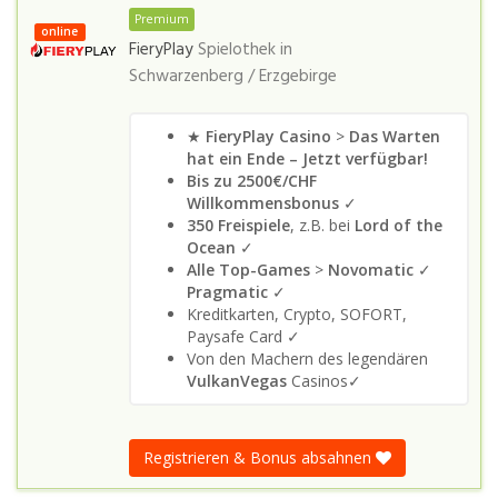
Premium
online
FieryPlay
Spielothek in
Schwarzenberg / Erzgebirge
★
FieryPlay Casino
>
Das Warten
hat ein Ende – Jetzt verfügbar!
Bis zu 2500€/CHF
Willkommensbonus
✓
350 Freispiele
, z.B. bei
Lord of the
Ocean
✓
Alle Top-Games
>
Novomatic
✓
Pragmatic
✓
Kreditkarten, Crypto, SOFORT,
Paysafe Card ✓
Von den Machern des legendären
VulkanVegas
Casinos✓
Registrieren & Bonus absahnen