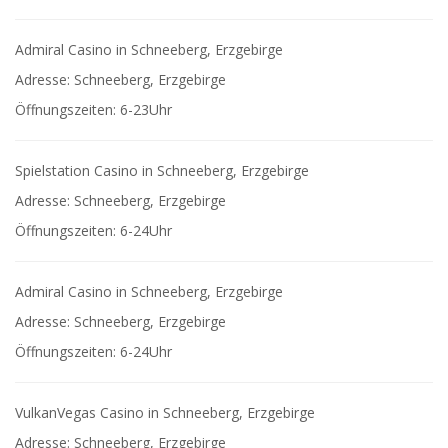
Admiral Casino in Schneeberg, Erzgebirge
Adresse: Schneeberg, Erzgebirge
Öffnungszeiten: 6-23Uhr
Spielstation Casino in Schneeberg, Erzgebirge
Adresse: Schneeberg, Erzgebirge
Öffnungszeiten: 6-24Uhr
Admiral Casino in Schneeberg, Erzgebirge
Adresse: Schneeberg, Erzgebirge
Öffnungszeiten: 6-24Uhr
VulkanVegas Casino in Schneeberg, Erzgebirge
Adresse: Schneeberg, Erzgebirge