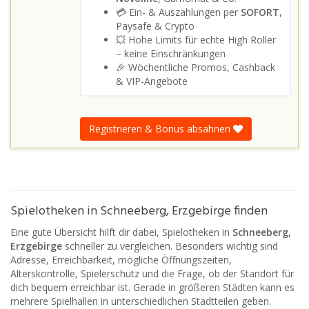
💳 Ein- & Auszahlungen per
SOFORT
,
Paysafe & Crypto
💥 Hohe Limits für echte High Roller
– keine Einschränkungen
🎉 Wöchentliche Promos, Cashback
& VIP-Angebote
Registrieren & Bonus absahnen
Spielotheken in Schneeberg, Erzgebirge finden
Eine gute Übersicht hilft dir dabei, Spielotheken in
Schneeberg,
Erzgebirge
schneller zu vergleichen. Besonders wichtig sind
Adresse, Erreichbarkeit, mögliche Öffnungszeiten,
Alterskontrolle, Spielerschutz und die Frage, ob der Standort für
dich bequem erreichbar ist. Gerade in größeren Städten kann es
mehrere Spielhallen in unterschiedlichen Stadtteilen geben.