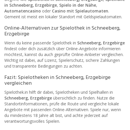
in Schneeberg, Erzgebirge
,
Spielo in der Nähe
,
Automatencasino
oder
Casino mit Spielautomaten
.
Gemeint ist meist ein lokaler Standort mit Geldspielautomaten.
Online-Alternativen zur Spielothek in Schneeberg,
Erzgebirge
Wenn du keine passende Spielothek in
Schneeberg, Erzgebirge
findest oder dich zusätzlich über Online-Angebote informieren
möchtest, kannst du auch geprüfte Online-Anbieter vergleichen.
Wichtig ist dabei, auf Lizenz, Spielerschutz, sichere Zahlungen
und transparente Bedingungen zu achten.
Fazit: Spielotheken in Schneeberg, Erzgebirge
vergleichen
Spielothek.in hilft dir dabei, Spielotheken und Spielhallen in
Schneeberg, Erzgebirge
übersichtlich zu finden. Nutze die
Standortinformationen, prüfe die Route und vergleiche lokale
Angebote mit passenden Online-Alternativen. Spiele nur, wenn
du mindestens 18 Jahre alt bist, und achte jederzeit auf
verantwortungsvolles Spielen.