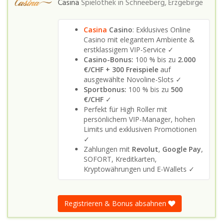
Casina
Spielothek in
Schneeberg, Erzgebirge
Casina
Casino
: Exklusives Online
Casino mit elegantem Ambiente &
erstklassigem VIP-Service ✓
Casino-Bonus:
100 % bis zu
2.000
€/CHF + 300 Freispiele
auf
ausgewählte Novoline-Slots ✓
Sportbonus:
100 % bis zu
500
€/CHF
✓
Perfekt für High Roller mit
persönlichem VIP-Manager, hohen
Limits und exklusiven Promotionen
✓
Zahlungen mit
Revolut
,
Google Pay
,
SOFORT, Kreditkarten,
Kryptowährungen und E-Wallets ✓
Registrieren & Bonus absahnen