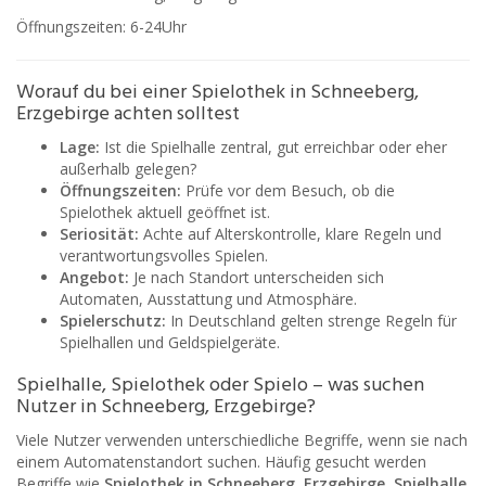
Öffnungszeiten: 6-24Uhr
Worauf du bei einer Spielothek in Schneeberg,
Erzgebirge achten solltest
Lage:
Ist die Spielhalle zentral, gut erreichbar oder eher
außerhalb gelegen?
Öffnungszeiten:
Prüfe vor dem Besuch, ob die
Spielothek aktuell geöffnet ist.
Seriosität:
Achte auf Alterskontrolle, klare Regeln und
verantwortungsvolles Spielen.
Angebot:
Je nach Standort unterscheiden sich
Automaten, Ausstattung und Atmosphäre.
Spielerschutz:
In Deutschland gelten strenge Regeln für
Spielhallen und Geldspielgeräte.
Spielhalle, Spielothek oder Spielo – was suchen
Nutzer in Schneeberg, Erzgebirge?
Viele Nutzer verwenden unterschiedliche Begriffe, wenn sie nach
einem Automatenstandort suchen. Häufig gesucht werden
Begriffe wie
Spielothek in Schneeberg, Erzgebirge
,
Spielhalle