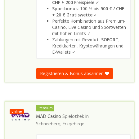
CHF + 200 Freispiele
✓
Sportbonus:
100 % bis
500 € / CHF
+ 20 € Gratiswette
✓
Perfekte Kombination aus Premium-
Casino, Live Casino und Sportwetten
mit hohen Limits ✓
Zahlungen mit
Revolut
,
SOFORT
,
Kreditkarten, Kryptowährungen und
E-Wallets ✓
Registrieren & Bonus absahnen
Premium
online
MAD Casino
Spielothek in
Schneeberg, Erzgebirge