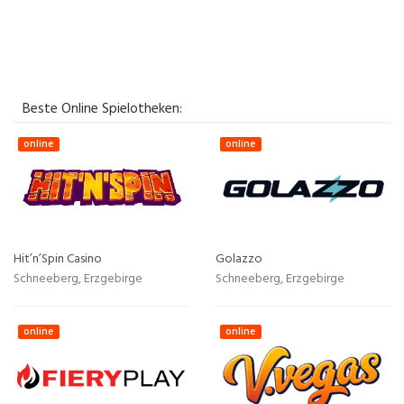
Beste Online Spielotheken:
online
online
Hit’n’Spin Casino
Golazzo
Schneeberg, Erzgebirge
Schneeberg, Erzgebirge
online
online