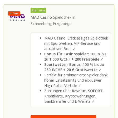
Premium
online
MAD Casino
Spielothek in
Schneeberg, Erzgebirge
MAD Casino: Erstklassiges Spielothek
mit Sportwetten, VIP-Service und
attraktiven Boni ✓
Bonus für Casinospieler:
100 % bis
zu
1.000 €/CHF + 200 Freispiele
✓
Sportwetten-Bonus:
100 % bis zu
250 €/CHF + 20 € Gratiswette
✓
Perfekt für ambitionierte Spieler dank
hoher Einsatzlimits und exklusiver
High-Roller-Vorteile ✓
Zahlungen über
Revolut
,
SOFORT
,
Kreditkarte, Kryptowährungen,
Banktransfer und E-Wallets ✓