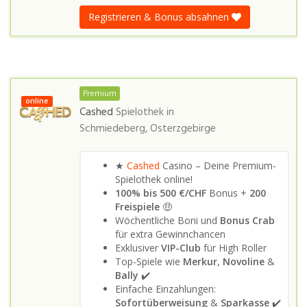
Registrieren & Bonus absahnen
Premium
online
Cashed
Spielothek in
Schmiedeberg, Osterzgebirge
★
Cashed
Casino – Deine Premium-
Spielothek online!
100% bis 500 €/CHF
Bonus +
200
Freispiele
🤑
Wöchentliche Boni und
Bonus Crab
für extra Gewinnchancen
Exklusiver
VIP-Club
für High Roller
Top-Spiele wie
Merkur
,
Novoline
&
Bally
✔️
Einfache Einzahlungen:
Sofortüberweisung
&
Sparkasse
✔️