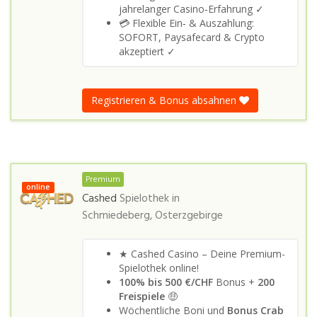
jahrelanger Casino‑Erfahrung ✓
💳 Flexible Ein‑ & Auszahlung:
SOFORT, Paysafecard & Crypto
akzeptiert ✓
Registrieren & Bonus absahnen
Premium
online
Cashed
Spielothek in
Schmiedeberg, Osterzgebirge
★ Cashed Casino – Deine Premium-
Spielothek online!
100% bis 500 €/CHF
Bonus +
200
Freispiele
🤑
Wöchentliche Boni und
Bonus Crab