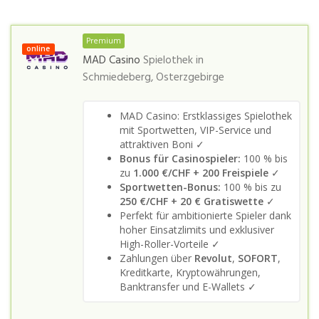
Premium
online
MAD Casino
Spielothek in
Schmiedeberg, Osterzgebirge
MAD Casino: Erstklassiges Spielothek
mit Sportwetten, VIP-Service und
attraktiven Boni ✓
Bonus für Casinospieler:
100 % bis
zu
1.000 €/CHF + 200 Freispiele
✓
Sportwetten-Bonus:
100 % bis zu
250 €/CHF + 20 € Gratiswette
✓
Perfekt für ambitionierte Spieler dank
hoher Einsatzlimits und exklusiver
High-Roller-Vorteile ✓
Zahlungen über
Revolut
,
SOFORT
,
Kreditkarte, Kryptowährungen,
Banktransfer und E-Wallets ✓