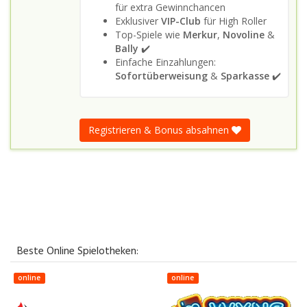
für extra Gewinnchancen
Exklusiver
VIP-Club
für High Roller
Top-Spiele wie
Merkur
,
Novoline
&
Bally
✔️
Einfache Einzahlungen:
Sofortüberweisung
&
Sparkasse
✔️
Registrieren & Bonus absahnen
Beste Online Spielotheken:
online
online