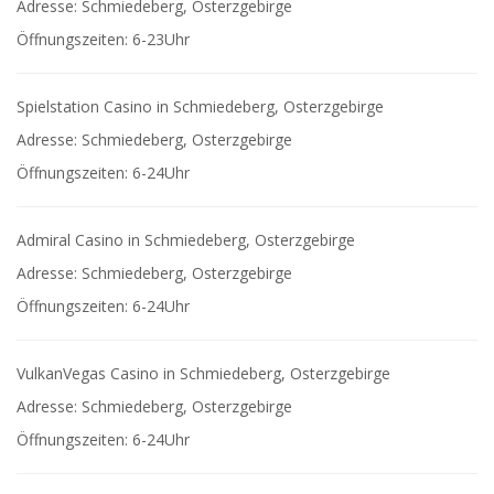
Adresse: Schmiedeberg, Osterzgebirge
Öffnungszeiten: 6-23Uhr
Spielstation Casino in Schmiedeberg, Osterzgebirge
Adresse: Schmiedeberg, Osterzgebirge
Öffnungszeiten: 6-24Uhr
Admiral Casino in Schmiedeberg, Osterzgebirge
Adresse: Schmiedeberg, Osterzgebirge
Öffnungszeiten: 6-24Uhr
VulkanVegas Casino in Schmiedeberg, Osterzgebirge
Adresse: Schmiedeberg, Osterzgebirge
Öffnungszeiten: 6-24Uhr