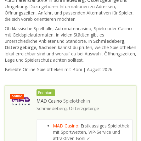
Automatenstandorte in
Schmiedeberg, Osterzgebirge
und
Umgebung. Dazu gehören Informationen zu Adressen,
Öffnungszeiten, Anfahrt und passenden Alternativen für Spieler,
die sich vorab orientieren möchten.
Ob klassische Spielhalle, Automatencasino, Spielo oder Casino
mit Geldspielautomaten, in vielen Städten gibt es
unterschiedliche Anbieter und Standorte. In
Schmiedeberg,
Osterzgebirge, Sachsen
kannst du prüfen, welche Spielotheken
lokal erreichbar sind und worauf du bei Auswahl, Öffnungszeiten,
Lage und Spielerschutz achten solltest.
Beliebte Online-Spielotheken mit Boni | August 2026
Premium
online
MAD Casino
Spielothek in
Schmiedeberg, Osterzgebirge
MAD Casino
: Erstklassiges Spielothek
mit Sportwetten, VIP-Service und
attraktiven Boni ✓