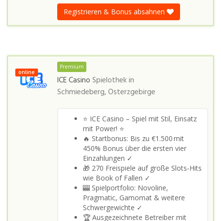
Registrieren & Bonus absahnen
Premium
online
ICE Casino
Spielothek in
Schmiedeberg, Osterzgebirge
⭐ ICE Casino – Spiel mit Stil, Einsatz
mit Power! ⭐
🔥 Startbonus: Bis zu €1.500 mit
450% Bonus über die ersten vier
Einzahlungen ✓
🎁 270 Freispiele auf große Slots‑Hits
wie Book of Fallen ✓
🎰 Spielportfolio: Novoline,
Pragmatic, Gamomat & weitere
Schwergewichte ✓
🏆 Ausgezeichnete Betreiber mit