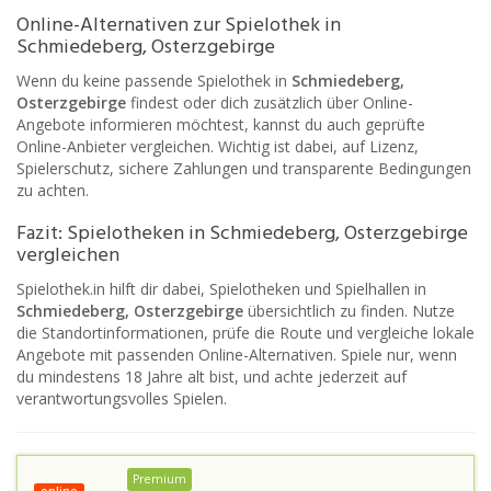
Online-Alternativen zur Spielothek in
Schmiedeberg, Osterzgebirge
Wenn du keine passende Spielothek in
Schmiedeberg,
Osterzgebirge
findest oder dich zusätzlich über Online-
Angebote informieren möchtest, kannst du auch geprüfte
Online-Anbieter vergleichen. Wichtig ist dabei, auf Lizenz,
Spielerschutz, sichere Zahlungen und transparente Bedingungen
zu achten.
Fazit: Spielotheken in Schmiedeberg, Osterzgebirge
vergleichen
Spielothek.in hilft dir dabei, Spielotheken und Spielhallen in
Schmiedeberg, Osterzgebirge
übersichtlich zu finden. Nutze
die Standortinformationen, prüfe die Route und vergleiche lokale
Angebote mit passenden Online-Alternativen. Spiele nur, wenn
du mindestens 18 Jahre alt bist, und achte jederzeit auf
verantwortungsvolles Spielen.
Premium