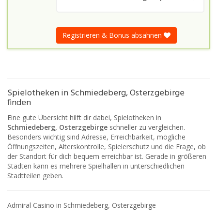
Registrieren & Bonus absahnen
Spielotheken in Schmiedeberg, Osterzgebirge
finden
Eine gute Übersicht hilft dir dabei, Spielotheken in
Schmiedeberg, Osterzgebirge
schneller zu vergleichen.
Besonders wichtig sind Adresse, Erreichbarkeit, mögliche
Öffnungszeiten, Alterskontrolle, Spielerschutz und die Frage, ob
der Standort für dich bequem erreichbar ist. Gerade in größeren
Städten kann es mehrere Spielhallen in unterschiedlichen
Stadtteilen geben.
Admiral Casino in Schmiedeberg, Osterzgebirge