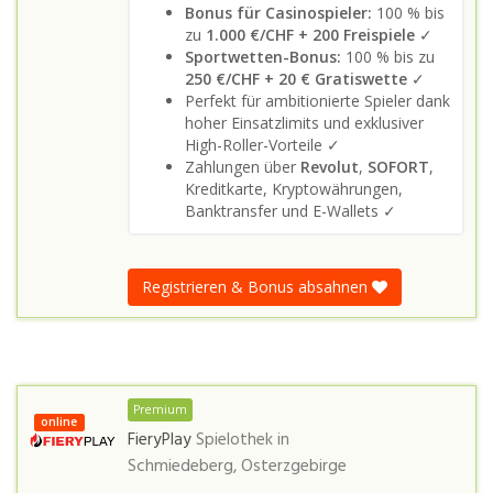
Bonus für Casinospieler:
100 % bis
zu
1.000 €/CHF + 200 Freispiele
✓
Sportwetten-Bonus:
100 % bis zu
250 €/CHF + 20 € Gratiswette
✓
Perfekt für ambitionierte Spieler dank
hoher Einsatzlimits und exklusiver
High-Roller-Vorteile ✓
Zahlungen über
Revolut
,
SOFORT
,
Kreditkarte, Kryptowährungen,
Banktransfer und E-Wallets ✓
Registrieren & Bonus absahnen
Premium
online
FieryPlay
Spielothek in
Schmiedeberg, Osterzgebirge