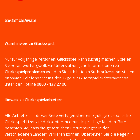
Warnhinweis zu Glücksspiel
:
Nur für volljährige Personen. Glücksspiel kann süchtig machen. Spielen
Sie verantwortungsvoll. Für Unterstützung und Informationen zu
Glücksspielproblemen
wenden Sie sich bitte an Suchtpräventionsstellen.
Anonyme Telefonberatung der BZgA zur Glücksspielsuchtprävention
unter der Hotline
0800 - 137 27 00
.
Hinweis zu Glücksspielanbietern
:
Alle Anbieter auf dieser Seite verfügen über eine gültige europäische
Glücksspiel-Lizenz und akzeptieren deutschsprachige Kunden. Bitte
beachten Sie, dass die gesetzlichen Bestimmungen in den
verschiedenen Ländern variieren können. Überprüfen Sie die Regeln in