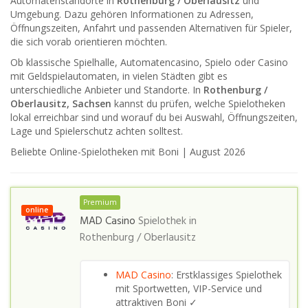
Automatenstandorte in
Rothenburg / Oberlausitz
und
Umgebung. Dazu gehören Informationen zu Adressen,
Öffnungszeiten, Anfahrt und passenden Alternativen für Spieler,
die sich vorab orientieren möchten.
Ob klassische Spielhalle, Automatencasino, Spielo oder Casino
mit Geldspielautomaten, in vielen Städten gibt es
unterschiedliche Anbieter und Standorte. In
Rothenburg /
Oberlausitz, Sachsen
kannst du prüfen, welche Spielotheken
lokal erreichbar sind und worauf du bei Auswahl, Öffnungszeiten,
Lage und Spielerschutz achten solltest.
Beliebte Online-Spielotheken mit Boni | August 2026
Premium
online
MAD Casino
Spielothek in
Rothenburg / Oberlausitz
MAD Casino
: Erstklassiges Spielothek
mit Sportwetten, VIP-Service und
attraktiven Boni ✓