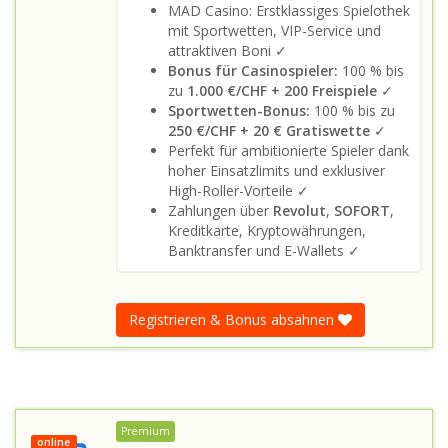
MAD Casino: Erstklassiges Spielothek
mit Sportwetten, VIP-Service und
attraktiven Boni ✓
Bonus für Casinospieler:
100 % bis
zu
1.000 €/CHF + 200 Freispiele
✓
Sportwetten-Bonus:
100 % bis zu
250 €/CHF + 20 € Gratiswette
✓
Perfekt für ambitionierte Spieler dank
hoher Einsatzlimits und exklusiver
High-Roller-Vorteile ✓
Zahlungen über
Revolut
,
SOFORT
,
Kreditkarte, Kryptowährungen,
Banktransfer und E-Wallets ✓
Registrieren & Bonus absahnen
Premium
online