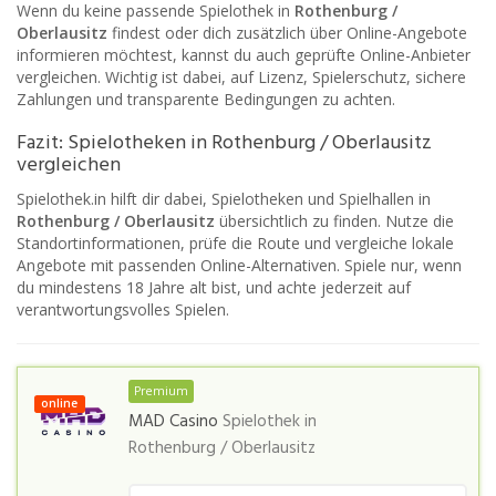
Wenn du keine passende Spielothek in
Rothenburg /
Oberlausitz
findest oder dich zusätzlich über Online-Angebote
informieren möchtest, kannst du auch geprüfte Online-Anbieter
vergleichen. Wichtig ist dabei, auf Lizenz, Spielerschutz, sichere
Zahlungen und transparente Bedingungen zu achten.
Fazit: Spielotheken in Rothenburg / Oberlausitz
vergleichen
Spielothek.in hilft dir dabei, Spielotheken und Spielhallen in
Rothenburg / Oberlausitz
übersichtlich zu finden. Nutze die
Standortinformationen, prüfe die Route und vergleiche lokale
Angebote mit passenden Online-Alternativen. Spiele nur, wenn
du mindestens 18 Jahre alt bist, und achte jederzeit auf
verantwortungsvolles Spielen.
Premium
online
MAD Casino
Spielothek in
Rothenburg / Oberlausitz