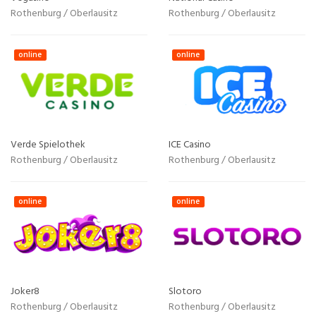
Rothenburg / Oberlausitz
Rothenburg / Oberlausitz
online
online
Verde Spielothek
ICE Casino
Rothenburg / Oberlausitz
Rothenburg / Oberlausitz
online
online
Joker8
Slotoro
Rothenburg / Oberlausitz
Rothenburg / Oberlausitz