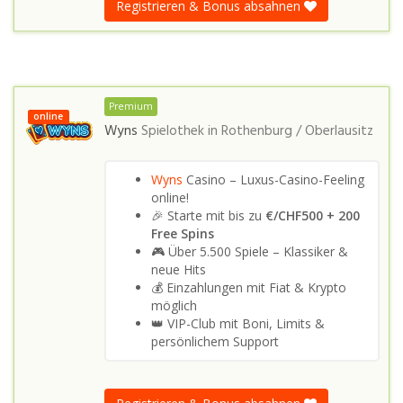
Registrieren & Bonus absahnen
Premium
online
Wyns
Spielothek in
Rothenburg / Oberlausitz
Wyns
Casino – Luxus-Casino-Feeling
online!
🎉 Starte mit bis zu
€/CHF500 + 200
Free Spins
🎮 Über 5.500 Spiele – Klassiker &
neue Hits
💰 Einzahlungen mit Fiat & Krypto
möglich
👑 VIP-Club mit Boni, Limits &
persönlichem Support