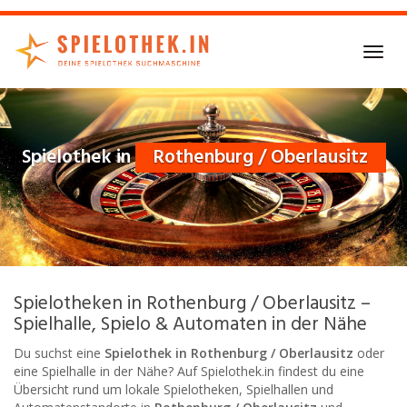
Skip
to
main
Toggl
content
navig
Spielothek in
Rothenburg / Oberlausitz
Spielotheken in Rothenburg / Oberlausitz –
Spielhalle, Spielo & Automaten in der Nähe
Du suchst eine
Spielothek in Rothenburg / Oberlausitz
oder
eine Spielhalle in der Nähe? Auf Spielothek.in findest du eine
Übersicht rund um lokale Spielotheken, Spielhallen und