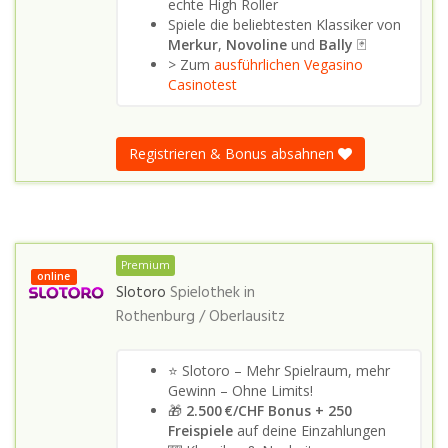
echte High Roller
Spiele die beliebtesten Klassiker von
Merkur
,
Novoline
und
Bally
🃏
> Zum
ausführlichen Vegasino
Casinotest
Registrieren & Bonus absahnen
Premium
online
Slotoro
Spielothek in
Rothenburg / Oberlausitz
⭐ Slotoro – Mehr Spielraum, mehr
Gewinn – Ohne Limits!
🎁
2.500 €/CHF Bonus + 250
Freispiele
auf deine Einzahlungen