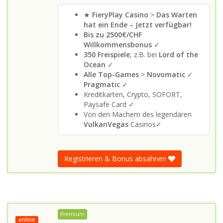
★
FieryPlay Casino
>
Das Warten
hat ein Ende – Jetzt verfügbar!
Bis zu 2500€/CHF
Willkommensbonus
✓
350 Freispiele
, z.B. bei
Lord of the
Ocean
✓
Alle Top-Games
>
Novomatic
✓
Pragmatic
✓
Kreditkarten, Crypto, SOFORT,
Paysafe Card ✓
Von den Machern des legendären
VulkanVegas
Casinos✓
Registrieren & Bonus absahnen
Premium
online