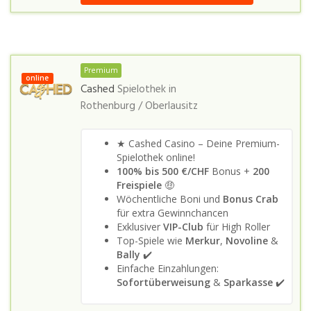
Premium
online
Cashed
Spielothek in
Rothenburg / Oberlausitz
★ Cashed Casino – Deine Premium-
Spielothek online!
100% bis 500 €/CHF
Bonus +
200
Freispiele
🤑
Wöchentliche Boni und
Bonus Crab
für extra Gewinnchancen
Exklusiver
VIP-Club
für High Roller
Top-Spiele wie
Merkur
,
Novoline
&
Bally
✔️
Einfache Einzahlungen:
Sofortüberweisung
&
Sparkasse
✔️