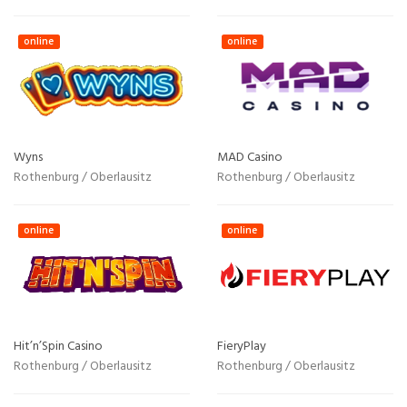
online
online
Wyns
MAD Casino
Rothenburg / Oberlausitz
Rothenburg / Oberlausitz
online
online
Hit’n’Spin Casino
FieryPlay
Rothenburg / Oberlausitz
Rothenburg / Oberlausitz