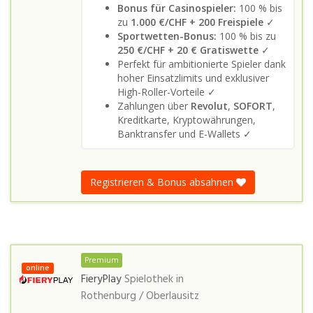
Bonus für Casinospieler:
100 % bis
zu
1.000 €/CHF + 200 Freispiele
✓
Sportwetten-Bonus:
100 % bis zu
250 €/CHF + 20 € Gratiswette
✓
Perfekt für ambitionierte Spieler dank
hoher Einsatzlimits und exklusiver
High-Roller-Vorteile ✓
Zahlungen über
Revolut
,
SOFORT
,
Kreditkarte, Kryptowährungen,
Banktransfer und E-Wallets ✓
Registrieren & Bonus absahnen
Premium
online
FieryPlay
Spielothek in
Rothenburg / Oberlausitz