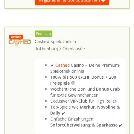
Registrieren & Bonus absahnen
Premium
online
Cashed
Spielothek in
Rothenburg / Oberlausitz
★
Cashed
Casino – Deine Premium-
Spielothek online!
100% bis 500 €/CHF
Bonus +
200
Freispiele
🤑
Wöchentliche Boni und
Bonus Crab
für extra Gewinnchancen
Exklusiver
VIP-Club
für High Roller
Top-Spiele wie
Merkur
,
Novoline
&
Bally
✔️
Einfache Einzahlungen:
Sofortüberweisung
&
Sparkasse
✔️