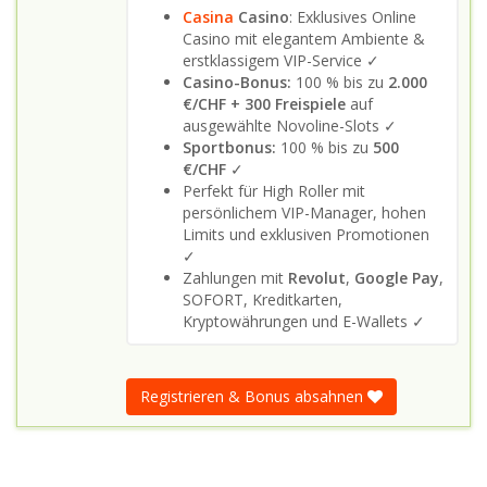
Casina
Casino
: Exklusives Online
Casino mit elegantem Ambiente &
erstklassigem VIP-Service ✓
Casino-Bonus:
100 % bis zu
2.000
€/CHF + 300 Freispiele
auf
ausgewählte Novoline-Slots ✓
Sportbonus:
100 % bis zu
500
€/CHF
✓
Perfekt für High Roller mit
persönlichem VIP-Manager, hohen
Limits und exklusiven Promotionen
✓
Zahlungen mit
Revolut
,
Google Pay
,
SOFORT, Kreditkarten,
Kryptowährungen und E-Wallets ✓
Registrieren & Bonus absahnen