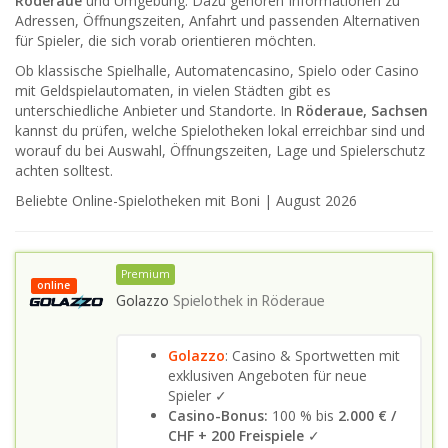
Röderaue
und Umgebung. Dazu gehören Informationen zu
Adressen, Öffnungszeiten, Anfahrt und passenden Alternativen
für Spieler, die sich vorab orientieren möchten.
Ob klassische Spielhalle, Automatencasino, Spielo oder Casino
mit Geldspielautomaten, in vielen Städten gibt es
unterschiedliche Anbieter und Standorte. In
Röderaue, Sachsen
kannst du prüfen, welche Spielotheken lokal erreichbar sind und
worauf du bei Auswahl, Öffnungszeiten, Lage und Spielerschutz
achten solltest.
Beliebte Online-Spielotheken mit Boni | August 2026
Premium
online
Golazzo
Spielothek in
Röderaue
Golazzo
: Casino & Sportwetten mit
exklusiven Angeboten für neue
Spieler ✓
Casino-Bonus:
100 % bis
2.000 € /
CHF + 200 Freispiele
✓