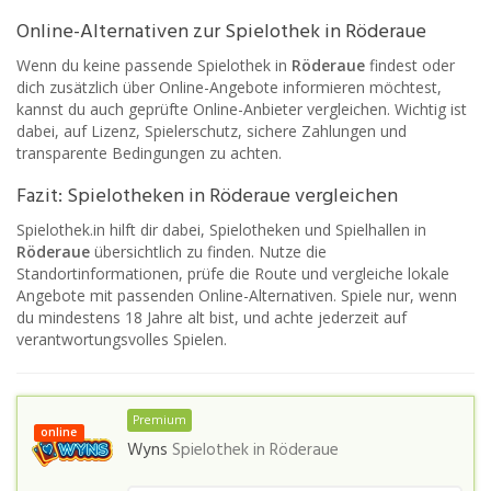
Online-Alternativen zur Spielothek in Röderaue
Wenn du keine passende Spielothek in
Röderaue
findest oder
dich zusätzlich über Online-Angebote informieren möchtest,
kannst du auch geprüfte Online-Anbieter vergleichen. Wichtig ist
dabei, auf Lizenz, Spielerschutz, sichere Zahlungen und
transparente Bedingungen zu achten.
Fazit: Spielotheken in Röderaue vergleichen
Spielothek.in hilft dir dabei, Spielotheken und Spielhallen in
Röderaue
übersichtlich zu finden. Nutze die
Standortinformationen, prüfe die Route und vergleiche lokale
Angebote mit passenden Online-Alternativen. Spiele nur, wenn
du mindestens 18 Jahre alt bist, und achte jederzeit auf
verantwortungsvolles Spielen.
Premium
online
Wyns
Spielothek in
Röderaue