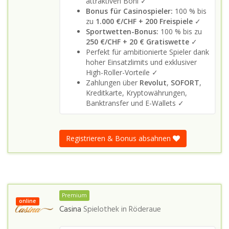
attraktiven Boni ✓
Bonus für Casinospieler:
100 % bis
zu
1.000 €/CHF + 200 Freispiele
✓
Sportwetten-Bonus:
100 % bis zu
250 €/CHF + 20 € Gratiswette
✓
Perfekt für ambitionierte Spieler dank
hoher Einsatzlimits und exklusiver
High-Roller-Vorteile ✓
Zahlungen über
Revolut
,
SOFORT
,
Kreditkarte, Kryptowährungen,
Banktransfer und E-Wallets ✓
Registrieren & Bonus absahnen
Premium
online
Casina
Spielothek in
Röderaue