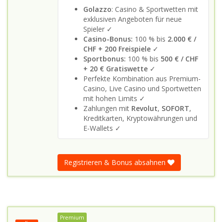
Golazzo
: Casino & Sportwetten mit
exklusiven Angeboten für neue
Spieler ✓
Casino-Bonus:
100 % bis
2.000 € /
CHF + 200 Freispiele
✓
Sportbonus:
100 % bis
500 € / CHF
+ 20 € Gratiswette
✓
Perfekte Kombination aus Premium-
Casino, Live Casino und Sportwetten
mit hohen Limits ✓
Zahlungen mit
Revolut
,
SOFORT
,
Kreditkarten, Kryptowährungen und
E-Wallets ✓
Registrieren & Bonus absahnen
Premium