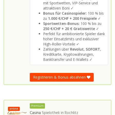
mit Sportwetten, VIP-Service und
attraktiven Boni ✓
Bonus für Casinospieler:
100 % bis
zu
1.000 €/CHF + 200 Freispiele
✓
Sportwetten-Bonus:
100 % bis zu
250 €/CHF + 20 € Gratiswette
✓
Perfekt für ambitionierte Spieler dank
hoher Einsatzlimits und exklusiver
High-Roller-Vorteile ✓
Zahlungen über
Revolut
,
SOFORT
,
Kreditkarte, Kryptowährungen,
Banktransfer und E-Wallets ✓
Registrieren & Bonus absahnen
Premium
online
Casina
Spielothek in
Rochlitz