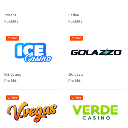
Joker8
Casina
Rochlitz
Rochlitz
online
online
ICE Casino
Golazzo
Rochlitz
Rochlitz
online
online