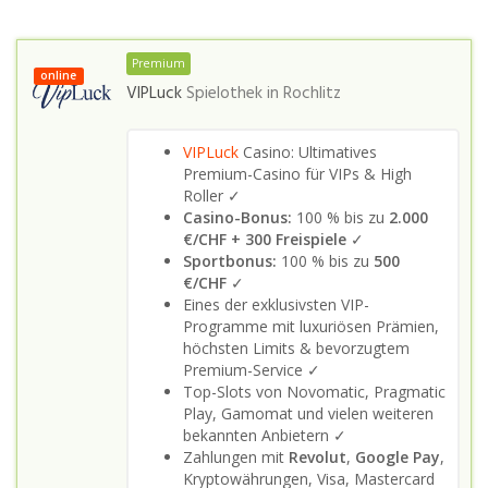
Premium
online
VIPLuck
Spielothek in
Rochlitz
VIPLuck
Casino: Ultimatives
Premium-Casino für VIPs & High
Roller ✓
Casino-Bonus:
100 % bis zu
2.000
€/CHF + 300 Freispiele
✓
Sportbonus:
100 % bis zu
500
€/CHF
✓
Eines der exklusivsten VIP-
Programme mit luxuriösen Prämien,
höchsten Limits & bevorzugtem
Premium-Service ✓
Top-Slots von Novomatic, Pragmatic
Play, Gamomat und vielen weiteren
bekannten Anbietern ✓
Zahlungen mit
Revolut
,
Google Pay
,
Kryptowährungen, Visa, Mastercard