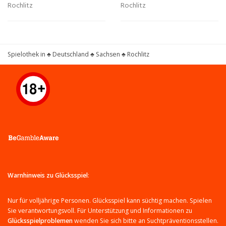
Rochlitz
Rochlitz
Spielothek in
♣
Deutschland
♣
Sachsen
♣
Rochlitz
Warnhinweis zu Glücksspiel
:
Nur für volljährige Personen. Glücksspiel kann süchtig machen. Spielen
Sie verantwortungsvoll. Für Unterstützung und Informationen zu
Glücksspielproblemen
wenden Sie sich bitte an Suchtpräventionsstellen.