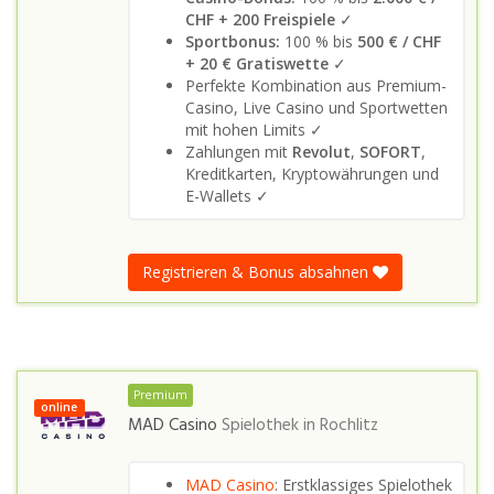
CHF + 200 Freispiele
✓
Sportbonus:
100 % bis
500 € / CHF
+ 20 € Gratiswette
✓
Perfekte Kombination aus Premium-
Casino, Live Casino und Sportwetten
mit hohen Limits ✓
Zahlungen mit
Revolut
,
SOFORT
,
Kreditkarten, Kryptowährungen und
E-Wallets ✓
Registrieren & Bonus absahnen
Premium
online
MAD Casino
Spielothek in
Rochlitz
MAD Casino
: Erstklassiges Spielothek