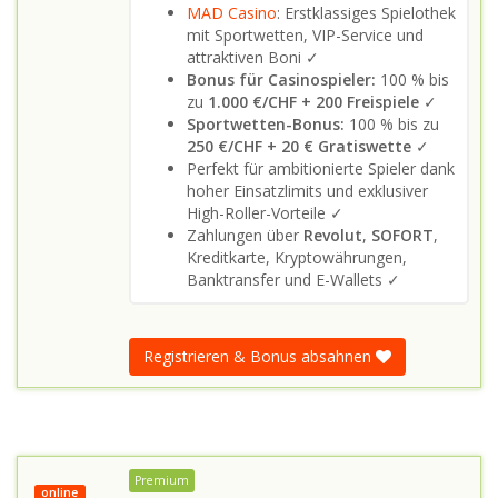
MAD Casino
: Erstklassiges Spielothek
mit Sportwetten, VIP-Service und
attraktiven Boni ✓
Bonus für Casinospieler:
100 % bis
zu
1.000 €/CHF + 200 Freispiele
✓
Sportwetten-Bonus:
100 % bis zu
250 €/CHF + 20 € Gratiswette
✓
Perfekt für ambitionierte Spieler dank
hoher Einsatzlimits und exklusiver
High-Roller-Vorteile ✓
Zahlungen über
Revolut
,
SOFORT
,
Kreditkarte, Kryptowährungen,
Banktransfer und E-Wallets ✓
Registrieren & Bonus absahnen
Premium
online