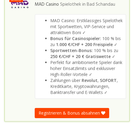
MAD Casino
Spielothek in
Bad Schandau
MAD Casino: Erstklassiges Spielothek
mit Sportwetten, VIP-Service und
attraktiven Boni ✓
Bonus für Casinospieler:
100 % bis
zu
1.000 €/CHF + 200 Freispiele
✓
Sportwetten-Bonus:
100 % bis zu
250 €/CHF + 20 € Gratiswette
✓
Perfekt für ambitionierte Spieler dank
hoher Einsatzlimits und exklusiver
High-Roller-Vorteile ✓
Zahlungen über
Revolut
,
SOFORT
,
Kreditkarte, Kryptowährungen,
Banktransfer und E-Wallets ✓
Registrieren & Bonus absahnen