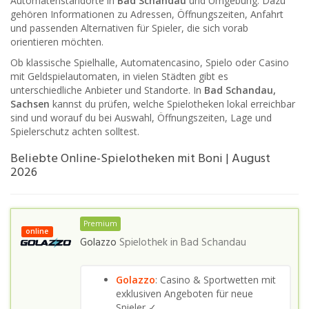
Automatenstandorte in
Bad Schandau
und Umgebung. Dazu
gehören Informationen zu Adressen, Öffnungszeiten, Anfahrt
und passenden Alternativen für Spieler, die sich vorab
orientieren möchten.
Ob klassische Spielhalle, Automatencasino, Spielo oder Casino
mit Geldspielautomaten, in vielen Städten gibt es
unterschiedliche Anbieter und Standorte. In
Bad Schandau,
Sachsen
kannst du prüfen, welche Spielotheken lokal erreichbar
sind und worauf du bei Auswahl, Öffnungszeiten, Lage und
Spielerschutz achten solltest.
Beliebte Online-Spielotheken mit Boni | August
2026
Premium
online
Golazzo
Spielothek in
Bad Schandau
Golazzo
: Casino & Sportwetten mit
exklusiven Angeboten für neue
Spieler ✓