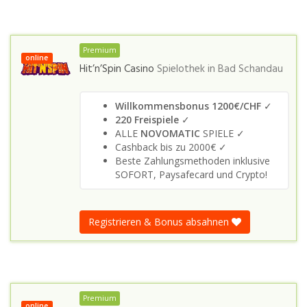
Premium
online
Hit’n’Spin Casino
Spielothek in
Bad Schandau
Willkommensbonus 1200€/CHF
✓
220 Freispiele
✓
ALLE
NOVOMATIC
SPIELE ✓
Cashback bis zu 2000€ ✓
Beste Zahlungsmethoden inklusive
SOFORT, Paysafecard und Crypto!
Registrieren & Bonus absahnen
Premium
online