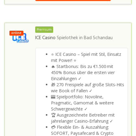
Premium
online
ICE Casino
Spielothek in
Bad Schandau
⭐ ICE Casino – Spiel mit Stil, Einsatz
mit Power! ⭐
🔥 Startbonus: Bis zu €1.500 mit
450% Bonus über die ersten vier
Einzahlungen ✓
🎁 270 Freispiele auf große Slots‑Hits
wie Book of Fallen ✓
🎰 Spielportfolio: Novoline,
Pragmatic, Gamomat & weitere
Schwergewichte ✓
🏆 Ausgezeichnete Betreiber mit
jahrelanger Casino‑Erfahrung ✓
💳 Flexible Ein‑ & Auszahlung:
SOFORT, Paysafecard & Crypto