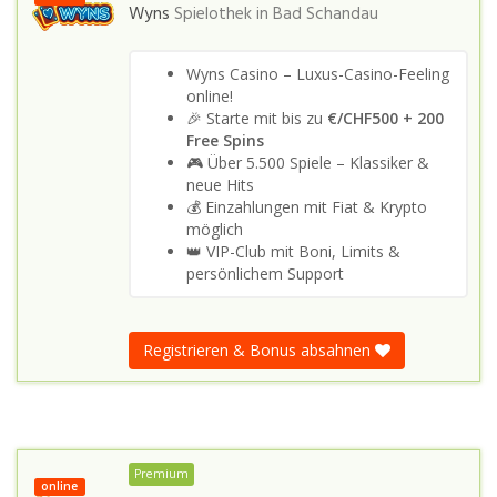
Wyns
Spielothek in
Bad Schandau
Wyns Casino – Luxus-Casino-Feeling
online!
🎉 Starte mit bis zu
€/CHF500 + 200
Free Spins
🎮 Über 5.500 Spiele – Klassiker &
neue Hits
💰 Einzahlungen mit Fiat & Krypto
möglich
👑 VIP-Club mit Boni, Limits &
persönlichem Support
Registrieren & Bonus absahnen
Premium
online