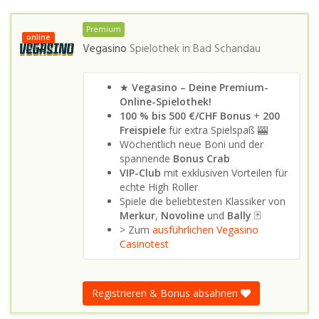
Premium
online
Vegasino
Spielothek in
Bad Schandau
★
Vegasino – Deine Premium-
Online-Spielothek!
100 % bis 500 €/CHF Bonus
+
200
Freispiele
für extra Spielspaß 🎰
Wöchentlich neue Boni und der
spannende
Bonus Crab
VIP-Club
mit exklusiven Vorteilen für
echte High Roller
Spiele die beliebtesten Klassiker von
Merkur
,
Novoline
und
Bally
🃏
> Zum
ausführlichen Vegasino
Casinotest
Registrieren & Bonus absahnen