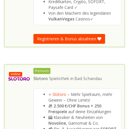
Kreditkarten, Crypto, SOFORT,
Paysafe Card ✓
Von den Machern des legendären
VulkanVegas
Casinos✓
Registrieren & Bonus absahnen
Premium
online
Slotoro
Spielothek in
Bad Schandau
⭐
Slotoro
– Mehr Spielraum, mehr
Gewinn – Ohne Limits!
🎁
2.500 €/CHF Bonus + 250
Freispiele
auf deine Einzahlungen
🎰 Klassiker & Neuheiten von
Novoline
, Gamomat & Co.
💳 Ein- & Auszahlungen per
SOFORT
,