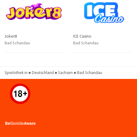
Joker8
ICE Casino
Bad Schandau
Bad Schandau
Spielothek in
♣
Deutschland
♣
Sachsen
♣
Bad Schandau