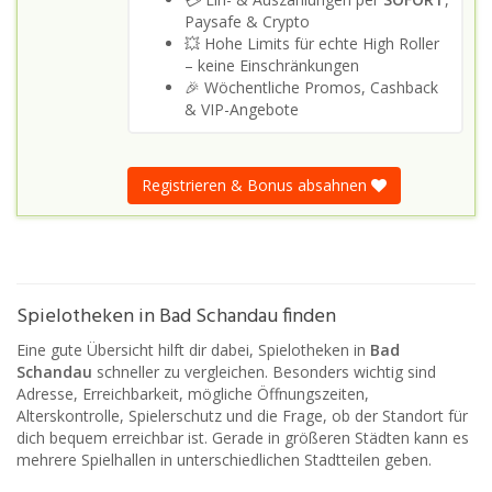
Paysafe & Crypto
💥 Hohe Limits für echte High Roller
– keine Einschränkungen
🎉 Wöchentliche Promos, Cashback
& VIP-Angebote
Registrieren & Bonus absahnen
Spielotheken in Bad Schandau finden
Eine gute Übersicht hilft dir dabei, Spielotheken in
Bad
Schandau
schneller zu vergleichen. Besonders wichtig sind
Adresse, Erreichbarkeit, mögliche Öffnungszeiten,
Alterskontrolle, Spielerschutz und die Frage, ob der Standort für
dich bequem erreichbar ist. Gerade in größeren Städten kann es
mehrere Spielhallen in unterschiedlichen Stadtteilen geben.