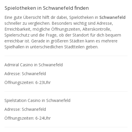
Spielotheken in Schwanefeld finden
Eine gute Übersicht hilft dir dabei, Spielotheken in
Schwanefeld
schneller zu vergleichen. Besonders wichtig sind Adresse,
Erreichbarkeit, mögliche Öffnungszeiten, Alterskontrolle,
Spielerschutz und die Frage, ob der Standort für dich bequem
erreichbar ist. Gerade in größeren Städten kann es mehrere
Spielhallen in unterschiedlichen Stadtteilen geben.
Admiral Casino in Schwanefeld
Adresse: Schwanefeld
Öffnungszeiten: 6-23Uhr
Spielstation Casino in Schwanefeld
Adresse: Schwanefeld
Öffnungszeiten: 6-24Uhr