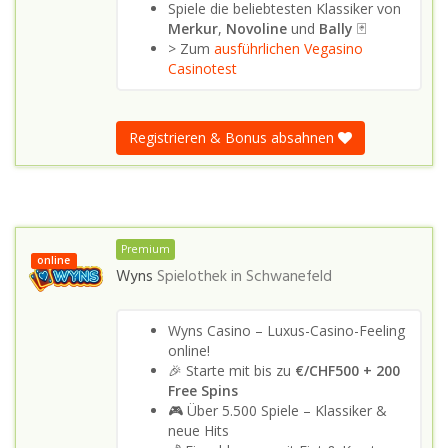
Spiele die beliebtesten Klassiker von
Merkur
,
Novoline
und
Bally
🃏
> Zum
ausführlichen Vegasino
Casinotest
Registrieren & Bonus absahnen
Premium
online
Wyns
Spielothek in
Schwanefeld
Wyns Casino – Luxus-Casino-Feeling
online!
🎉 Starte mit bis zu
€/CHF500 + 200
Free Spins
🎮 Über 5.500 Spiele – Klassiker &
neue Hits