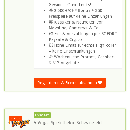
Gewinn – Ohne Limits!
🎁
2.500 €/CHF Bonus + 250
Freispiele
auf deine Einzahlungen
🎰 Klassiker & Neuheiten von
Novoline
, Gamomat & Co.
💳 Ein- & Auszahlungen per
SOFORT
,
Paysafe & Crypto
💥 Hohe Limits für echte High Roller
– keine Einschränkungen
🎉 Wöchentliche Promos, Cashback
& VIP-Angebote
Registrieren & Bonus absahnen
Premium
online
V.Vegas
Spielothek in
Schwanefeld