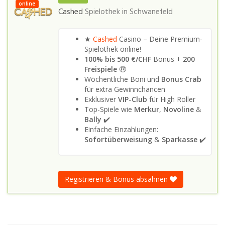
online
Cashed
Spielothek in
Schwanefeld
★
Cashed
Casino – Deine Premium-
Spielothek online!
100% bis 500 €/CHF
Bonus +
200
Freispiele
🤑
Wöchentliche Boni und
Bonus Crab
für extra Gewinnchancen
Exklusiver
VIP-Club
für High Roller
Top-Spiele wie
Merkur
,
Novoline
&
Bally
✔️
Einfache Einzahlungen:
Sofortüberweisung
&
Sparkasse
✔️
Registrieren & Bonus absahnen