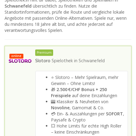
Schwanefeld
übersichtlich zu finden. Nutze die
Standortinformationen, prüfe die Route und vergleiche lokale
Angebote mit passenden Online-Alternativen. Spiele nur, wenn
du mindestens 18 Jahre alt bist, und achte jederzeit auf
verantwortungsvolles Spielen.
Premium
online
Slotoro
Spielothek in
Schwanefeld
⭐ Slotoro – Mehr Spielraum, mehr
Gewinn – Ohne Limits!
🎁
2.500 €/CHF Bonus + 250
Freispiele
auf deine Einzahlungen
🎰 Klassiker & Neuheiten von
Novoline
, Gamomat & Co.
💳 Ein- & Auszahlungen per
SOFORT
,
Paysafe & Crypto
💥 Hohe Limits für echte High Roller
– keine Einschränkungen