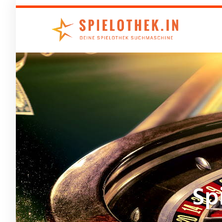
Skip
to
main
content
Sp