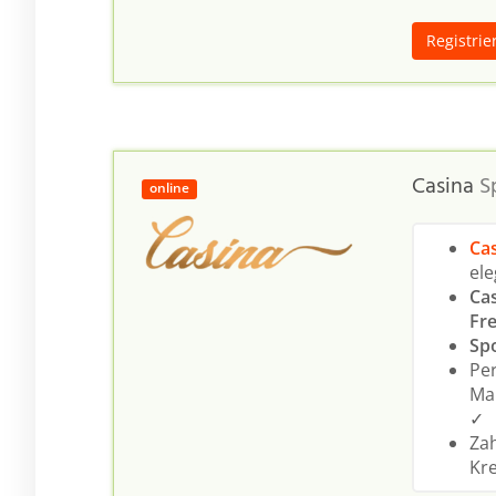
Registri
Casina
S
online
Ca
el
Ca
Fre
Sp
Per
Ma
✓
Za
Kr