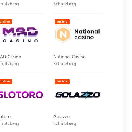
chützberg
Schützberg
online
online
AD Casino
National Casino
chützberg
Schützberg
online
online
lotoro
Golazzo
chützberg
Schützberg