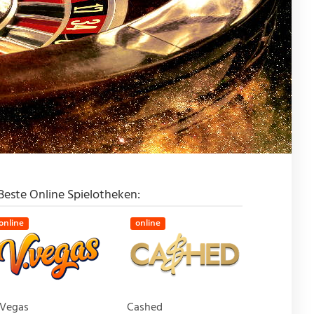
Beste Online Spielotheken:
online
online
.Vegas
Cashed