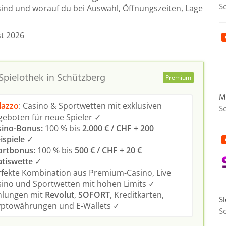
S
 sind und worauf du bei Auswahl, Öffnungszeiten, Lage
st 2026
Spielothek in
Schützberg
Premium
M
lazzo
: Casino & Sportwetten mit exklusiven
S
eboten für neue Spieler ✓
sino-Bonus:
100 % bis
2.000 € / CHF + 200
ispiele
✓
ortbonus:
100 % bis
500 € / CHF + 20 €
atiswette
✓
rfekte Kombination aus Premium-Casino, Live
sino und Sportwetten mit hohen Limits ✓
hlungen mit
Revolut
,
SOFORT
, Kreditkarten,
S
yptowährungen und E-Wallets ✓
S