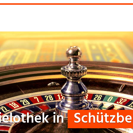
ielothek in
Schützbe