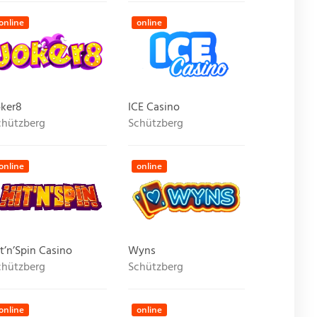
online
online
oker8
ICE Casino
chützberg
Schützberg
online
online
t’n’Spin Casino
Wyns
chützberg
Schützberg
online
online