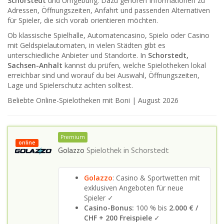
Schorstedt
und Umgebung. Dazu gehören Informationen zu
Adressen, Öffnungszeiten, Anfahrt und passenden Alternativen
für Spieler, die sich vorab orientieren möchten.
Ob klassische Spielhalle, Automatencasino, Spielo oder Casino
mit Geldspielautomaten, in vielen Städten gibt es
unterschiedliche Anbieter und Standorte. In
Schorstedt,
Sachsen-Anhalt
kannst du prüfen, welche Spielotheken lokal
erreichbar sind und worauf du bei Auswahl, Öffnungszeiten,
Lage und Spielerschutz achten solltest.
Beliebte Online-Spielotheken mit Boni | August 2026
Premium
online
Golazzo
Spielothek in
Schorstedt
Golazzo
: Casino & Sportwetten mit
exklusiven Angeboten für neue
Spieler ✓
Casino-Bonus:
100 % bis
2.000 € /
CHF + 200 Freispiele
✓