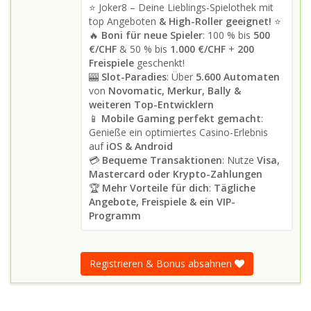
⭐ Joker8 – Deine Lieblings-Spielothek mit
top Angeboten
& High-Roller geeignet!
⭐
🔥
Boni für neue Spieler
: 100 % bis
500
€/CHF
& 50 % bis
1.000 €/CHF
+
200
Freispiele
geschenkt!
🎰
Slot-Paradies
: Über
5.600 Automaten
von
Novomatic, Merkur, Bally &
weiteren Top-Entwicklern
📱
Mobile Gaming perfekt gemacht
:
Genieße ein optimiertes Casino-Erlebnis
auf
iOS & Android
💳
Bequeme Transaktionen
: Nutze
Visa,
Mastercard oder Krypto-Zahlungen
🏆
Mehr Vorteile für dich
:
Tägliche
Angebote, Freispiele & ein VIP-
Programm
Registrieren & Bonus absahnen