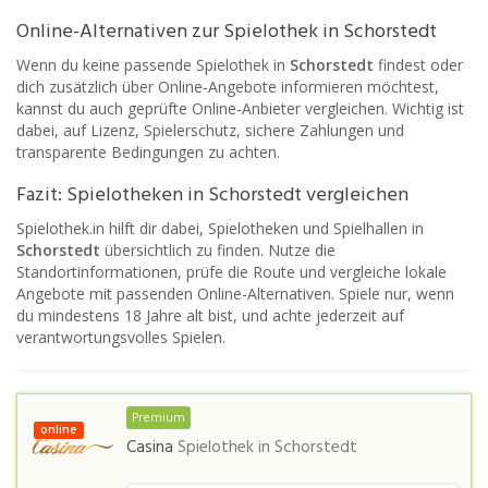
Online-Alternativen zur Spielothek in Schorstedt
Wenn du keine passende Spielothek in
Schorstedt
findest oder
dich zusätzlich über Online-Angebote informieren möchtest,
kannst du auch geprüfte Online-Anbieter vergleichen. Wichtig ist
dabei, auf Lizenz, Spielerschutz, sichere Zahlungen und
transparente Bedingungen zu achten.
Fazit: Spielotheken in Schorstedt vergleichen
Spielothek.in hilft dir dabei, Spielotheken und Spielhallen in
Schorstedt
übersichtlich zu finden. Nutze die
Standortinformationen, prüfe die Route und vergleiche lokale
Angebote mit passenden Online-Alternativen. Spiele nur, wenn
du mindestens 18 Jahre alt bist, und achte jederzeit auf
verantwortungsvolles Spielen.
Premium
online
Casina
Spielothek in
Schorstedt