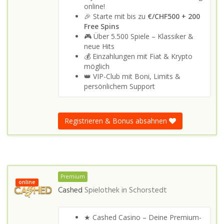
online!
🎉 Starte mit bis zu
€/CHF500 + 200
Free Spins
🎮 Über 5.500 Spiele – Klassiker &
neue Hits
💰 Einzahlungen mit Fiat & Krypto
möglich
👑 VIP-Club mit Boni, Limits &
persönlichem Support
Registrieren & Bonus absahnen
Premium
online
Cashed
Spielothek in
Schorstedt
★ Cashed Casino – Deine Premium-