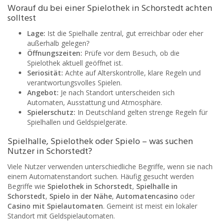
Worauf du bei einer Spielothek in Schorstedt achten
solltest
Lage:
Ist die Spielhalle zentral, gut erreichbar oder eher
außerhalb gelegen?
Öffnungszeiten:
Prüfe vor dem Besuch, ob die
Spielothek aktuell geöffnet ist.
Seriosität:
Achte auf Alterskontrolle, klare Regeln und
verantwortungsvolles Spielen.
Angebot:
Je nach Standort unterscheiden sich
Automaten, Ausstattung und Atmosphäre.
Spielerschutz:
In Deutschland gelten strenge Regeln für
Spielhallen und Geldspielgeräte.
Spielhalle, Spielothek oder Spielo – was suchen
Nutzer in Schorstedt?
Viele Nutzer verwenden unterschiedliche Begriffe, wenn sie nach
einem Automatenstandort suchen. Häufig gesucht werden
Begriffe wie
Spielothek in Schorstedt
,
Spielhalle in
Schorstedt
,
Spielo in der Nähe
,
Automatencasino
oder
Casino mit Spielautomaten
. Gemeint ist meist ein lokaler
Standort mit Geldspielautomaten.