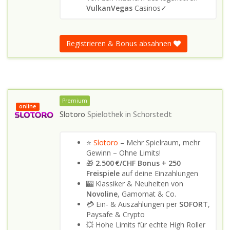
VulkanVegas
Casinos✓
Registrieren & Bonus absahnen
Premium
online
Slotoro
Spielothek in
Schorstedt
⭐
Slotoro
– Mehr Spielraum, mehr
Gewinn – Ohne Limits!
🎁
2.500 €/CHF Bonus + 250
Freispiele
auf deine Einzahlungen
🎰 Klassiker & Neuheiten von
Novoline
, Gamomat & Co.
💳 Ein- & Auszahlungen per
SOFORT
,
Paysafe & Crypto
💥 Hohe Limits für echte High Roller