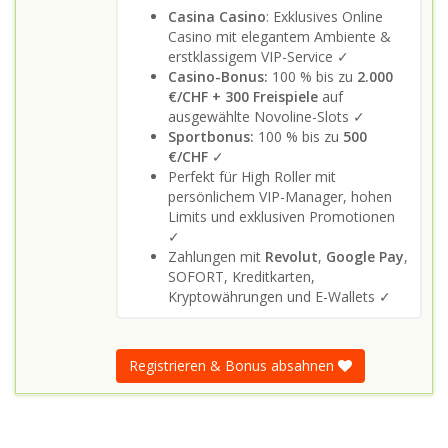
Casina Casino
: Exklusives Online
Casino mit elegantem Ambiente &
erstklassigem VIP-Service ✓
Casino-Bonus:
100 % bis zu
2.000
€/CHF + 300 Freispiele
auf
ausgewählte Novoline-Slots ✓
Sportbonus:
100 % bis zu
500
€/CHF
✓
Perfekt für High Roller mit
persönlichem VIP-Manager, hohen
Limits und exklusiven Promotionen
✓
Zahlungen mit
Revolut
,
Google Pay
,
SOFORT, Kreditkarten,
Kryptowährungen und E-Wallets ✓
Registrieren & Bonus absahnen