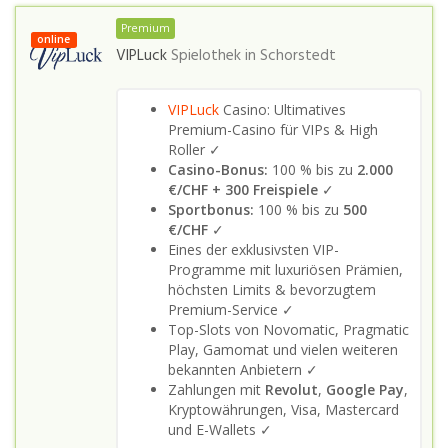
Premium
online
VIPLuck
Spielothek in
Schorstedt
VIPLuck
Casino: Ultimatives
Premium-Casino für VIPs & High
Roller ✓
Casino-Bonus:
100 % bis zu
2.000
€/CHF + 300 Freispiele
✓
Sportbonus:
100 % bis zu
500
€/CHF
✓
Eines der exklusivsten VIP-
Programme mit luxuriösen Prämien,
höchsten Limits & bevorzugtem
Premium-Service ✓
Top-Slots von Novomatic, Pragmatic
Play, Gamomat und vielen weiteren
bekannten Anbietern ✓
Zahlungen mit
Revolut
,
Google Pay
,
Kryptowährungen, Visa, Mastercard
und E-Wallets ✓