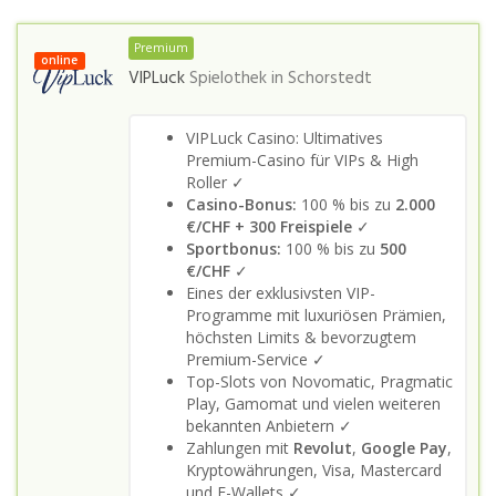
Premium
online
VIPLuck
Spielothek in
Schorstedt
VIPLuck Casino: Ultimatives
Premium-Casino für VIPs & High
Roller ✓
Casino-Bonus:
100 % bis zu
2.000
€/CHF + 300 Freispiele
✓
Sportbonus:
100 % bis zu
500
€/CHF
✓
Eines der exklusivsten VIP-
Programme mit luxuriösen Prämien,
höchsten Limits & bevorzugtem
Premium-Service ✓
Top-Slots von Novomatic, Pragmatic
Play, Gamomat und vielen weiteren
bekannten Anbietern ✓
Zahlungen mit
Revolut
,
Google Pay
,
Kryptowährungen, Visa, Mastercard
und E-Wallets ✓