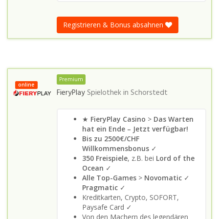
Registrieren & Bonus absahnen
Premium
online
FieryPlay
Spielothek in
Schorstedt
★
FieryPlay Casino
>
Das Warten
hat ein Ende – Jetzt verfügbar!
Bis zu 2500€/CHF
Willkommensbonus
✓
350 Freispiele
, z.B. bei
Lord of the
Ocean
✓
Alle Top-Games
>
Novomatic
✓
Pragmatic
✓
Kreditkarten, Crypto, SOFORT,
Paysafe Card ✓
Von den Machern des legendären