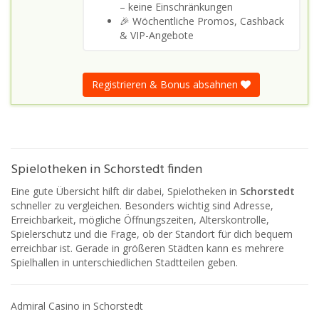
– keine Einschränkungen
🎉 Wöchentliche Promos, Cashback
& VIP-Angebote
Registrieren & Bonus absahnen
Spielotheken in Schorstedt finden
Eine gute Übersicht hilft dir dabei, Spielotheken in
Schorstedt
schneller zu vergleichen. Besonders wichtig sind Adresse,
Erreichbarkeit, mögliche Öffnungszeiten, Alterskontrolle,
Spielerschutz und die Frage, ob der Standort für dich bequem
erreichbar ist. Gerade in größeren Städten kann es mehrere
Spielhallen in unterschiedlichen Stadtteilen geben.
Admiral Casino in Schorstedt