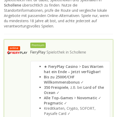
Schollene
übersichtlich zu finden. Nutze die
Standortinformationen, prüfe die Route und vergleiche lokale
Angebote mit passenden Online-Alternativen. Spiele nur, wenn
du mindestens 18 Jahre alt bist, und achte jederzeit auf
verantwortungsvolles Spielen.
Premium
online
FieryPlay
Spielothek in
Schollene
★
FieryPlay Casino
>
Das Warten
hat ein Ende – Jetzt verfügbar!
Bis zu 2500€/CHF
Willkommensbonus
✓
350 Freispiele
, z.B. bei
Lord of the
Ocean
✓
Alle Top-Games
>
Novomatic
✓
Pragmatic
✓
Kreditkarten, Crypto, SOFORT,
Paysafe Card ✓