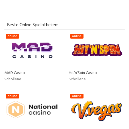
Beste Online Spielotheken:
online
online
MAD Casino
Hit’n’Spin Casino
Schollene
Schollene
online
online