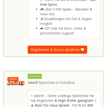
Free Spins
🎮 Über 5.500 Spiele – Klassiker &
neue Hits
💰 Einzahlungen mit Fiat & Krypto
möglich
👑 VIP-Club mit Boni, Limits &
persönlichem Support
Registrieren & Bonus absahnen
Premium
online
Joker8
Spielothek in
Schollene
⭐ Joker8 – Deine Lieblings-Spielothek mit
top Angeboten
& High-Roller geeignet!
⭐
🔥
Boni für neue Spieler
: 100 % bis
500