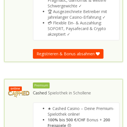
Pragmatic, Gamomat & weitere
Schwergewichte ✓
🏆 Ausgezeichnete Betreiber mit
jahrelanger Casino‑Erfahrung ✓
💳 Flexible Ein‑ & Auszahlung:
SOFORT, Paysafecard & Crypto
akzeptiert ✓
Registrieren & Bonus absahnen
Premium
online
Cashed
Spielothek in
Schollene
★ Cashed Casino – Deine Premium-
Spielothek online!
100% bis 500 €/CHF
Bonus +
200
Freispiele
🤑