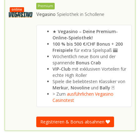
Premium
online
Vegasino
Spielothek in
Schollene
★
Vegasino – Deine Premium-
Online-Spielothek!
100 % bis 500 €/CHF Bonus
+
200
Freispiele
für extra Spielspaß 🎰
Wöchentlich neue Boni und der
spannende
Bonus Crab
VIP-Club
mit exklusiven Vorteilen für
echte High Roller
Spiele die beliebtesten Klassiker von
Merkur
,
Novoline
und
Bally
🃏
> Zum
ausführlichen Vegasino
Casinotest
Registrieren & Bonus absahnen