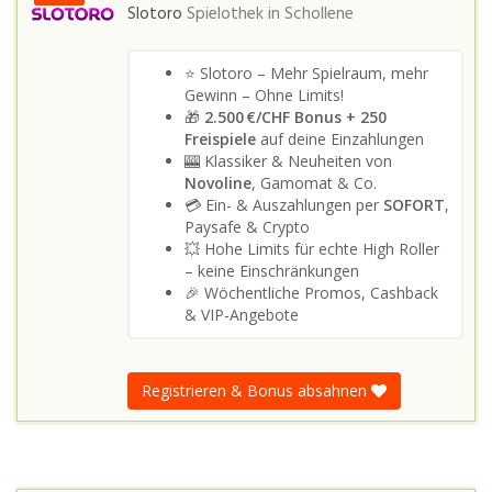
Slotoro
Spielothek in
Schollene
⭐ Slotoro – Mehr Spielraum, mehr
Gewinn – Ohne Limits!
🎁
2.500 €/CHF Bonus + 250
Freispiele
auf deine Einzahlungen
🎰 Klassiker & Neuheiten von
Novoline
, Gamomat & Co.
💳 Ein- & Auszahlungen per
SOFORT
,
Paysafe & Crypto
💥 Hohe Limits für echte High Roller
– keine Einschränkungen
🎉 Wöchentliche Promos, Cashback
& VIP-Angebote
Registrieren & Bonus absahnen