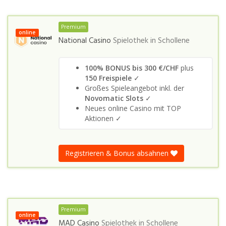
Premium
online
National Casino
Spielothek in
Schollene
100% BONUS bis 300 €/CHF
plus
150 Freispiele
✓
Großes Spieleangebot inkl. der
Novomatic Slots
✓
Neues online Casino mit TOP
Aktionen ✓
Registrieren & Bonus absahnen
Premium
online
MAD Casino
Spielothek in
Schollene