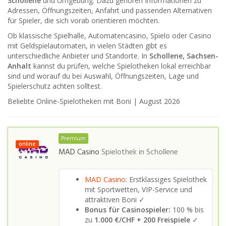
Schollene
und Umgebung. Dazu gehören Informationen zu
Adressen, Öffnungszeiten, Anfahrt und passenden Alternativen
für Spieler, die sich vorab orientieren möchten.
Ob klassische Spielhalle, Automatencasino, Spielo oder Casino
mit Geldspielautomaten, in vielen Städten gibt es
unterschiedliche Anbieter und Standorte. In
Schollene, Sachsen-
Anhalt
kannst du prüfen, welche Spielotheken lokal erreichbar
sind und worauf du bei Auswahl, Öffnungszeiten, Lage und
Spielerschutz achten solltest.
Beliebte Online-Spielotheken mit Boni | August 2026
Premium
online
MAD Casino
Spielothek in
Schollene
MAD Casino
: Erstklassiges Spielothek
mit Sportwetten, VIP-Service und
attraktiven Boni ✓
Bonus für Casinospieler:
100 % bis
zu
1.000 €/CHF + 200 Freispiele
✓