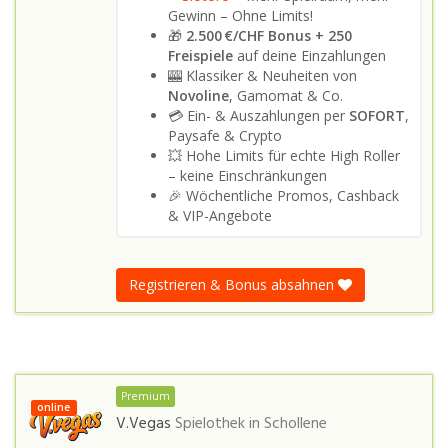
Gewinn – Ohne Limits!
🎁
2.500 €/CHF Bonus + 250
Freispiele
auf deine Einzahlungen
🎰 Klassiker & Neuheiten von
Novoline
, Gamomat & Co.
💳 Ein- & Auszahlungen per
SOFORT
,
Paysafe & Crypto
💥 Hohe Limits für echte High Roller
– keine Einschränkungen
🎉 Wöchentliche Promos, Cashback
& VIP-Angebote
Registrieren & Bonus absahnen
Premium
online
V.Vegas
Spielothek in
Schollene