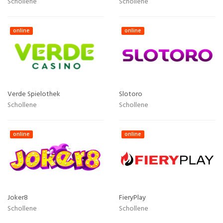
Schollene
Schollene
online
online
Verde Spielothek
Slotoro
Schollene
Schollene
online
online
Joker8
FieryPlay
Schollene
Schollene