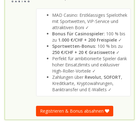
MAD Casino: Erstklassiges Spielothek
mit Sportwetten, VIP-Service und
attraktiven Boni ✓
Bonus für Casinospieler:
100 % bis
zu
1.000 €/CHF + 200 Freispiele
✓
Sportwetten-Bonus:
100 % bis zu
250 €/CHF + 20 € Gratiswette
✓
Perfekt für ambitionierte Spieler dank
hoher Einsatzlimits und exklusiver
High-Roller-Vorteile ✓
Zahlungen über
Revolut
,
SOFORT
,
Kreditkarte, Kryptowährungen,
Banktransfer und E-Wallets ✓
Registrieren & Bonus absahnen