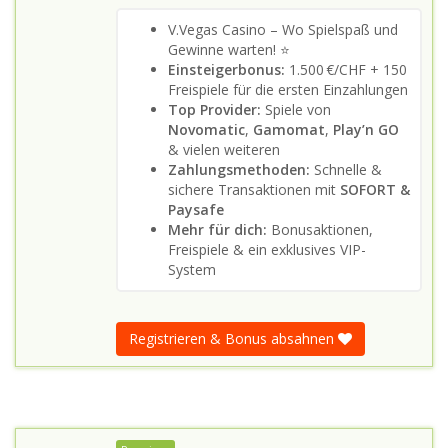
V.Vegas Casino – Wo Spielspaß und
Gewinne warten! ⭐
Einsteigerbonus:
1.500 €/CHF + 150
Freispiele für die ersten Einzahlungen
Top Provider:
Spiele von
Novomatic
,
Gamomat
,
Play’n GO
& vielen weiteren
Zahlungsmethoden:
Schnelle &
sichere Transaktionen mit
SOFORT &
Paysafe
Mehr für dich:
Bonusaktionen,
Freispiele & ein exklusives VIP-
System
Registrieren & Bonus absahnen