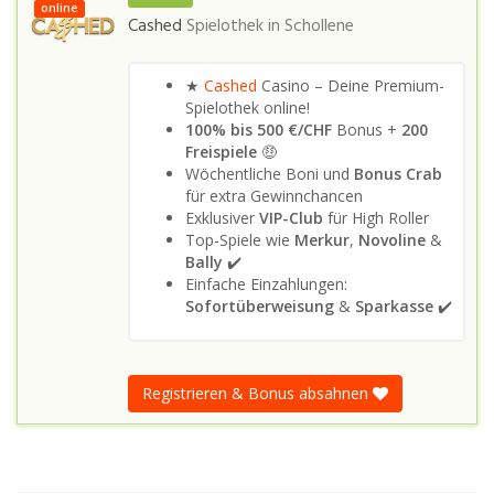
online
Cashed
Spielothek in
Schollene
★
Cashed
Casino – Deine Premium-
Spielothek online!
100% bis 500 €/CHF
Bonus +
200
Freispiele
🤑
Wöchentliche Boni und
Bonus Crab
für extra Gewinnchancen
Exklusiver
VIP-Club
für High Roller
Top-Spiele wie
Merkur
,
Novoline
&
Bally
✔️
Einfache Einzahlungen:
Sofortüberweisung
&
Sparkasse
✔️
Registrieren & Bonus absahnen