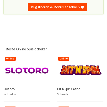
Registrieren & Bonus absahnen
Beste Online Spielotheken:
online
online
Slotoro
Hit’n’Spin Casino
Schnellin
Schnellin