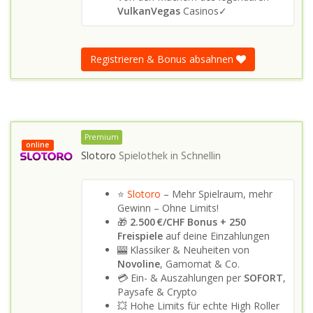
VulkanVegas
Casinos✓
Registrieren & Bonus absahnen
Premium
online
Slotoro
Spielothek in
Schnellin
⭐
Slotoro
– Mehr Spielraum, mehr
Gewinn – Ohne Limits!
🎁
2.500 €/CHF Bonus + 250
Freispiele
auf deine Einzahlungen
🎰 Klassiker & Neuheiten von
Novoline
, Gamomat & Co.
💳 Ein- & Auszahlungen per
SOFORT
,
Paysafe & Crypto
💥 Hohe Limits für echte High Roller