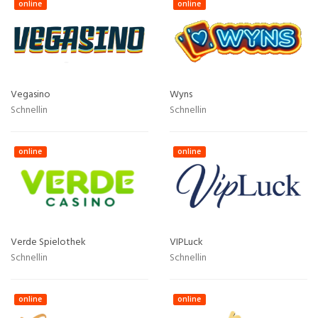
online
online
Vegasino
Wyns
Schnellin
Schnellin
online
online
Verde Spielothek
VIPLuck
Schnellin
Schnellin
online
online