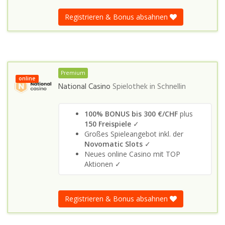
Registrieren & Bonus absahnen
Premium
online
National Casino
Spielothek in
Schnellin
100% BONUS bis 300 €/CHF
plus
150 Freispiele
✓
Großes Spieleangebot inkl. der
Novomatic Slots
✓
Neues online Casino mit TOP
Aktionen ✓
Registrieren & Bonus absahnen