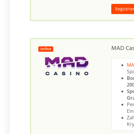
Registri
MAD Cas
online
MA
Spo
Bon
200
Sp
Gr
Per
Ein
Za
Kr