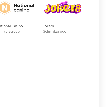
ational Casino
Joker8
chmalzerode
Schmalzerode