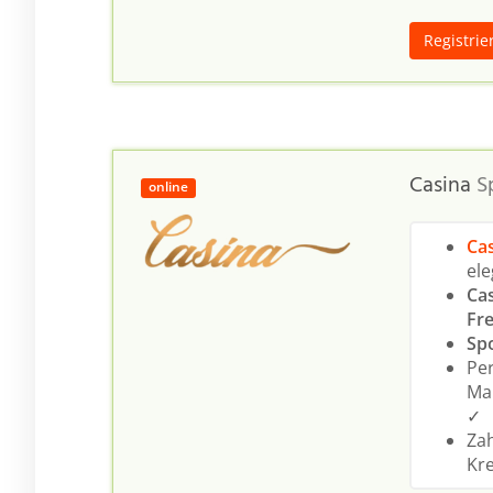
Registri
Casina
S
online
Ca
el
Ca
Fre
Sp
Per
Ma
✓
Za
Kr