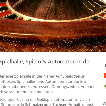
pielhalle, Spielo & Automaten in der
er eine Spielhalle in der Nähe? Auf Spielothek.in
elotheken, Spielhallen und Automatenstandorte in
nformationen zu Adressen, Öffnungszeiten, Anfahrt
ich vorab orientieren möchten.
ielo oder Casino mit Geldspielautomaten, in vielen
W
 Standorte. In
Schmalzerode, Sachsen-Anhalt
kannst