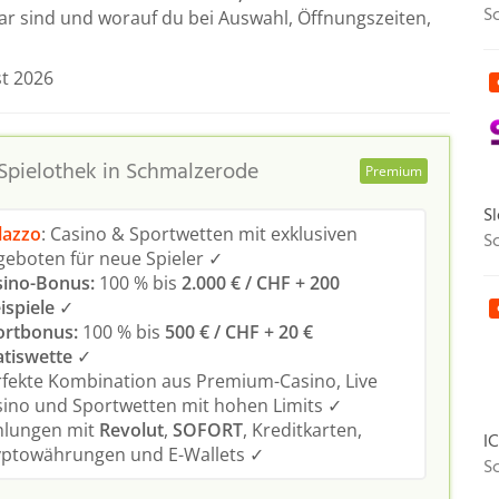
S
bar sind und worauf du bei Auswahl, Öffnungszeiten,
st 2026
Spielothek in
Schmalzerode
Premium
S
lazzo
: Casino & Sportwetten mit exklusiven
S
eboten für neue Spieler ✓
sino-Bonus:
100 % bis
2.000 € / CHF + 200
ispiele
✓
ortbonus:
100 % bis
500 € / CHF + 20 €
atiswette
✓
rfekte Kombination aus Premium-Casino, Live
sino und Sportwetten mit hohen Limits ✓
hlungen mit
Revolut
,
SOFORT
, Kreditkarten,
I
yptowährungen und E-Wallets ✓
S