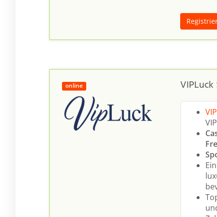
Registri
VIPLuck
online
VI
VIP
Ca
Fre
Sp
Ein
lux
be
To
un