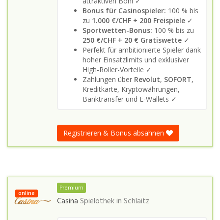
attraktiven Boni ✓
Bonus für Casinospieler:
100 % bis
zu
1.000 €/CHF + 200 Freispiele
✓
Sportwetten-Bonus:
100 % bis zu
250 €/CHF + 20 € Gratiswette
✓
Perfekt für ambitionierte Spieler dank
hoher Einsatzlimits und exklusiver
High-Roller-Vorteile ✓
Zahlungen über
Revolut
,
SOFORT
,
Kreditkarte, Kryptowährungen,
Banktransfer und E-Wallets ✓
Registrieren & Bonus absahnen
Premium
online
Casina
Spielothek in
Schlaitz