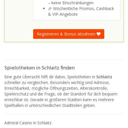
– keine Einschränkungen
🎉 Wöchentliche Promos, Cashback
& VIP-Angebote
Registrieren & Bonus absahnen
Spielotheken in Schlaitz finden
Eine gute Übersicht hilft dir dabei, Spielotheken in
Schlaitz
schneller zu vergleichen. Besonders wichtig sind Adresse,
Erreichbarkeit, mögliche Öffnungszeiten, Alterskontrolle,
Spielerschutz und die Frage, ob der Standort für dich bequem
erreichbar ist. Gerade in größeren Städten kann es mehrere
Spielhallen in unterschiedlichen Stadtteilen geben.
Admiral Casino in Schlaitz