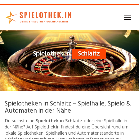
Skip
to
main
Toggl
content
navig
Spielothek in
Schlaitz
Spielotheken in Schlaitz – Spielhalle, Spielo &
Automaten in der Nähe
Du suchst eine
Spielothek in Schlaitz
oder eine Spielhalle in
der Nähe? Auf Spielothek.in findest du eine Übersicht rund um
lokale Spielotheken, Spielhallen und Automatenstandorte in