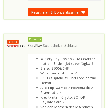
Registrieren & Bonus absahnen
Premium
online
FieryPlay
Spielothek in
Schlaitz
★
FieryPlay Casino
>
Das Warten
hat ein Ende – Jetzt verfügbar!
Bis zu 2500€/CHF
Willkommensbonus
✓
350 Freispiele
, z.B. bei
Lord of the
Ocean
✓
Alle Top-Games
>
Novomatic
✓
Pragmatic
✓
Kreditkarten, Crypto, SOFORT,
Paysafe Card ✓
Von den Machern des legendären