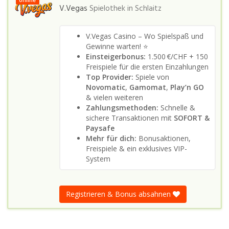
online
V.Vegas
Spielothek in
Schlaitz
V.Vegas Casino – Wo Spielspaß und
Gewinne warten! ⭐
Einsteigerbonus:
1.500 €/CHF + 150
Freispiele für die ersten Einzahlungen
Top Provider:
Spiele von
Novomatic
,
Gamomat
,
Play’n GO
& vielen weiteren
Zahlungsmethoden:
Schnelle &
sichere Transaktionen mit
SOFORT &
Paysafe
Mehr für dich:
Bonusaktionen,
Freispiele & ein exklusives VIP-
System
Registrieren & Bonus absahnen