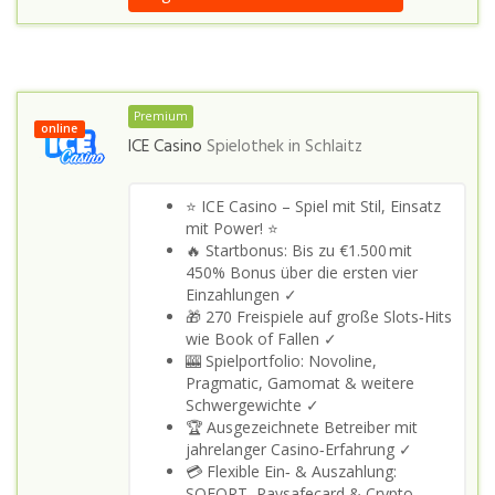
Premium
online
ICE Casino
Spielothek in
Schlaitz
⭐ ICE Casino – Spiel mit Stil, Einsatz
mit Power! ⭐
🔥 Startbonus: Bis zu €1.500 mit
450% Bonus über die ersten vier
Einzahlungen ✓
🎁 270 Freispiele auf große Slots‑Hits
wie Book of Fallen ✓
🎰 Spielportfolio: Novoline,
Pragmatic, Gamomat & weitere
Schwergewichte ✓
🏆 Ausgezeichnete Betreiber mit
jahrelanger Casino‑Erfahrung ✓
💳 Flexible Ein‑ & Auszahlung:
SOFORT, Paysafecard & Crypto