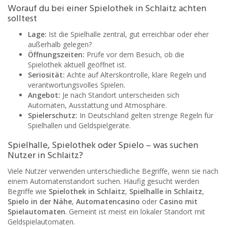
Worauf du bei einer Spielothek in Schlaitz achten
solltest
Lage:
Ist die Spielhalle zentral, gut erreichbar oder eher
außerhalb gelegen?
Öffnungszeiten:
Prüfe vor dem Besuch, ob die
Spielothek aktuell geöffnet ist.
Seriosität:
Achte auf Alterskontrolle, klare Regeln und
verantwortungsvolles Spielen.
Angebot:
Je nach Standort unterscheiden sich
Automaten, Ausstattung und Atmosphäre.
Spielerschutz:
In Deutschland gelten strenge Regeln für
Spielhallen und Geldspielgeräte.
Spielhalle, Spielothek oder Spielo – was suchen
Nutzer in Schlaitz?
Viele Nutzer verwenden unterschiedliche Begriffe, wenn sie nach
einem Automatenstandort suchen. Häufig gesucht werden
Begriffe wie
Spielothek in Schlaitz
,
Spielhalle in Schlaitz
,
Spielo in der Nähe
,
Automatencasino
oder
Casino mit
Spielautomaten
. Gemeint ist meist ein lokaler Standort mit
Geldspielautomaten.