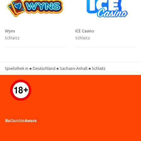
Wyns
ICE Casino
Schlaitz
Schlaitz
Spielothek in
♣
Deutschland
♣
Sachsen-Anhalt
♣
Schlaitz