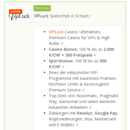
Premium
online
VIPLuck
Spielothek in
Schlaitz
VIPLuck
Casino: Ultimatives
Premium-Casino für VIPs & High
Roller ✓
Casino-Bonus:
100 % bis zu
2.000
€/CHF + 300 Freispiele
✓
Sportbonus:
100 % bis zu
500
€/CHF
✓
Eines der exklusivsten VIP-
Programme mit luxuriösen Prämien,
höchsten Limits & bevorzugtem
Premium-Service ✓
Top-Slots von Novomatic, Pragmatic
Play, Gamomat und vielen weiteren
bekannten Anbietern ✓
Zahlungen mit
Revolut
,
Google Pay
,
Kryptowährungen, Visa, Mastercard
und E-Wallets ✓