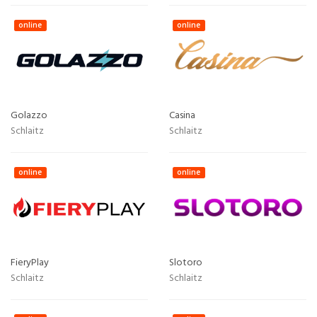
online
online
Golazzo
Casina
Schlaitz
Schlaitz
online
online
FieryPlay
Slotoro
Schlaitz
Schlaitz