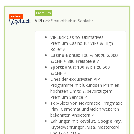
Premium
online
VIPLuck
Spielothek in
Schlaitz
VIPLuck Casino: Ultimatives
Premium-Casino für VIPs & High
Roller ✓
Casino-Bonus:
100 % bis zu
2.000
€/CHF + 300 Freispiele
✓
Sportbonus:
100 % bis zu
500
€/CHF
✓
Eines der exklusivsten VIP-
Programme mit luxuriösen Prämien,
höchsten Limits & bevorzugtem
Premium-Service ✓
Top-Slots von Novomatic, Pragmatic
Play, Gamomat und vielen weiteren
bekannten Anbietern ✓
Zahlungen mit
Revolut
,
Google Pay
,
Kryptowährungen, Visa, Mastercard
und E-Wallets ✓