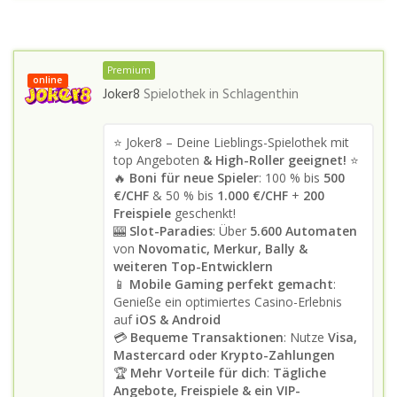
Premium
online
Joker8
Spielothek in
Schlagenthin
⭐ Joker8 – Deine Lieblings-Spielothek mit
top Angeboten
& High-Roller geeignet!
⭐
🔥
Boni für neue Spieler
: 100 % bis
500
€/CHF
& 50 % bis
1.000 €/CHF
+
200
Freispiele
geschenkt!
🎰
Slot-Paradies
: Über
5.600 Automaten
von
Novomatic, Merkur, Bally &
weiteren Top-Entwicklern
📱
Mobile Gaming perfekt gemacht
:
Genieße ein optimiertes Casino-Erlebnis
auf
iOS & Android
💳
Bequeme Transaktionen
: Nutze
Visa,
Mastercard oder Krypto-Zahlungen
🏆
Mehr Vorteile für dich
:
Tägliche
Angebote, Freispiele & ein VIP-