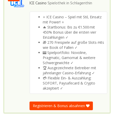
ICE Casino
Spielothek in
Schlagenthin
⭐ ICE Casino – Spiel mit Stil, Einsatz
mit Power! ⭐
🔥 Startbonus: Bis zu €1.500 mit
450% Bonus über die ersten vier
Einzahlungen ✓
🎁 270 Freispiele auf große Slots‑Hits
wie Book of Fallen ✓
🎰 Spielportfolio: Novoline,
Pragmatic, Gamomat & weitere
Schwergewichte ✓
🏆 Ausgezeichnete Betreiber mit
jahrelanger Casino‑Erfahrung ✓
💳 Flexible Ein‑ & Auszahlung:
SOFORT, Paysafecard & Crypto
akzeptiert ✓
Registrieren & Bonus absahnen