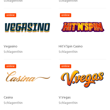
Schlagenthin
Schlagenthin
online
online
Vegasino
Hit’n’Spin Casino
Schlagenthin
Schlagenthin
online
online
Casina
V.Vegas
Schlagenthin
Schlagenthin