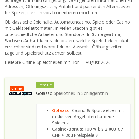
Schlagenthin
und Umgebung. Dazu gehören Informationen zu
Adressen, Öffnungszeiten, Anfahrt und passenden Alternativen
für Spieler, die sich vorab orientieren möchten.
Ob klassische Spielhalle, Automatencasino, Spielo oder Casino
mit Geldspielautomaten, in vielen Städten gibt es
unterschiedliche Anbieter und Standorte. In
Schlagenthin,
Sachsen-Anhalt
kannst du prüfen, welche Spielotheken lokal
erreichbar sind und worauf du bei Auswahl, Öffnungszeiten,
Lage und Spielerschutz achten solltest.
Beliebte Online-Spielotheken mit Boni | August 2026
Premium
online
Golazzo
Spielothek in
Schlagenthin
Golazzo
: Casino & Sportwetten mit
exklusiven Angeboten für neue
Spieler ✓
Casino-Bonus:
100 % bis
2.000 € /
CHF + 200 Freispiele
✓