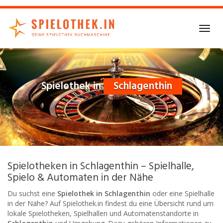
Skip
to
main
Toggl
content
navig
Spielothek in
Schlagenthin
Spielotheken in Schlagenthin – Spielhalle,
Spielo & Automaten in der Nähe
Du suchst eine
Spielothek in Schlagenthin
oder eine Spielhalle
in der Nähe? Auf Spielothek.in findest du eine Übersicht rund um
lokale Spielotheken, Spielhallen und Automatenstandorte in