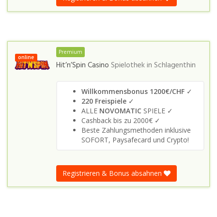
Premium
online
Hit’n’Spin Casino
Spielothek in
Schlagenthin
Willkommensbonus 1200€/CHF
✓
220 Freispiele
✓
ALLE
NOVOMATIC
SPIELE ✓
Cashback bis zu 2000€ ✓
Beste Zahlungsmethoden inklusive
SOFORT, Paysafecard und Crypto!
Registrieren & Bonus absahnen