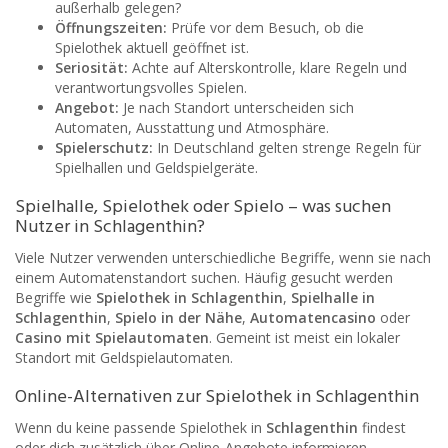
außerhalb gelegen?
Öffnungszeiten:
Prüfe vor dem Besuch, ob die
Spielothek aktuell geöffnet ist.
Seriosität:
Achte auf Alterskontrolle, klare Regeln und
verantwortungsvolles Spielen.
Angebot:
Je nach Standort unterscheiden sich
Automaten, Ausstattung und Atmosphäre.
Spielerschutz:
In Deutschland gelten strenge Regeln für
Spielhallen und Geldspielgeräte.
Spielhalle, Spielothek oder Spielo – was suchen
Nutzer in Schlagenthin?
Viele Nutzer verwenden unterschiedliche Begriffe, wenn sie nach
einem Automatenstandort suchen. Häufig gesucht werden
Begriffe wie
Spielothek in Schlagenthin
,
Spielhalle in
Schlagenthin
,
Spielo in der Nähe
,
Automatencasino
oder
Casino mit Spielautomaten
. Gemeint ist meist ein lokaler
Standort mit Geldspielautomaten.
Online-Alternativen zur Spielothek in Schlagenthin
Wenn du keine passende Spielothek in
Schlagenthin
findest
oder dich zusätzlich über Online-Angebote informieren