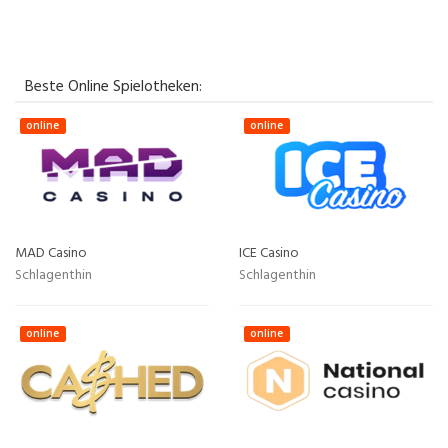
Beste Online Spielotheken:
online
online
MAD Casino
ICE Casino
Schlagenthin
Schlagenthin
online
online