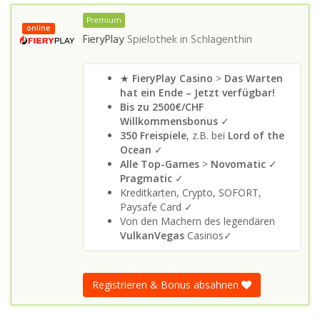
Premium
online
FieryPlay
Spielothek in
Schlagenthin
★
FieryPlay Casino
>
Das Warten
hat ein Ende – Jetzt verfügbar!
Bis zu 2500€/CHF
Willkommensbonus
✓
350 Freispiele
, z.B. bei
Lord of the
Ocean
✓
Alle Top-Games
>
Novomatic
✓
Pragmatic
✓
Kreditkarten, Crypto, SOFORT,
Paysafe Card ✓
Von den Machern des legendären
VulkanVegas
Casinos✓
Registrieren & Bonus absahnen