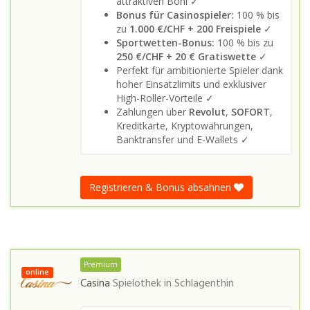
attraktiven Boni ✓
Bonus für Casinospieler:
100 % bis
zu
1.000 €/CHF + 200 Freispiele
✓
Sportwetten-Bonus:
100 % bis zu
250 €/CHF + 20 € Gratiswette
✓
Perfekt für ambitionierte Spieler dank
hoher Einsatzlimits und exklusiver
High-Roller-Vorteile ✓
Zahlungen über
Revolut
,
SOFORT
,
Kreditkarte, Kryptowährungen,
Banktransfer und E-Wallets ✓
Registrieren & Bonus absahnen
Premium
online
Casina
Spielothek in
Schlagenthin