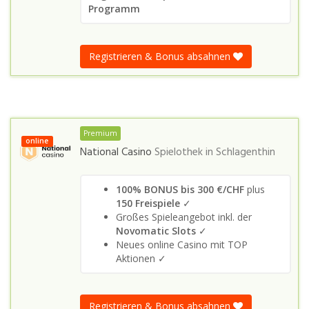
Programm
Registrieren & Bonus absahnen
Premium
online
National Casino
Spielothek in
Schlagenthin
100% BONUS bis 300 €/CHF
plus
150 Freispiele
✓
Großes Spieleangebot inkl. der
Novomatic Slots
✓
Neues online Casino mit TOP
Aktionen ✓
Registrieren & Bonus absahnen