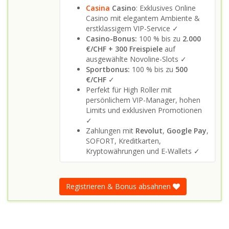
Casina
Casino
: Exklusives Online
Casino mit elegantem Ambiente &
erstklassigem VIP-Service ✓
Casino-Bonus:
100 % bis zu
2.000
€/CHF + 300 Freispiele
auf
ausgewählte Novoline-Slots ✓
Sportbonus:
100 % bis zu
500
€/CHF
✓
Perfekt für High Roller mit
persönlichem VIP-Manager, hohen
Limits und exklusiven Promotionen
✓
Zahlungen mit
Revolut
,
Google Pay
,
SOFORT, Kreditkarten,
Kryptowährungen und E-Wallets ✓
Registrieren & Bonus absahnen