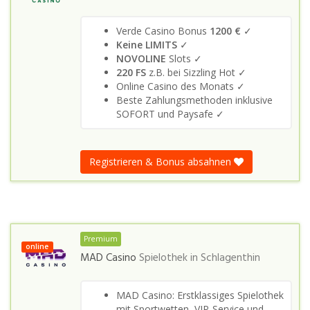
Verde Casino Bonus
1200 €
✓
Keine LIMITS
✓
NOVOLINE
Slots ✓
220
FS
z.B. bei Sizzling Hot ✓
Online Casino des Monats ✓
Beste Zahlungsmethoden inklusive
SOFORT und Paysafe ✓
Registrieren & Bonus absahnen
Premium
online
MAD Casino
Spielothek in
Schlagenthin
MAD Casino: Erstklassiges Spielothek
mit Sportwetten, VIP-Service und